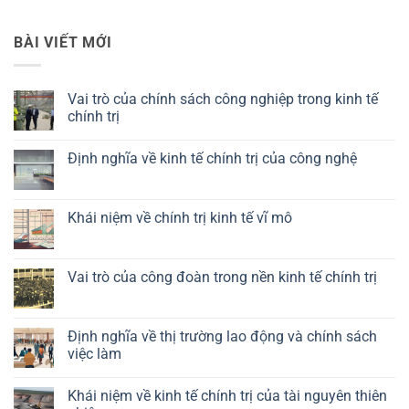
BÀI VIẾT MỚI
Vai trò của chính sách công nghiệp trong kinh tế
chính trị
Không
có
Định nghĩa về kinh tế chính trị của công nghệ
bình
luận
Không
ở
có
Vai
bình
trò
luận
Khái niệm về chính trị kinh tế vĩ mô
của
ở
chính
Định
Không
sách
nghĩa
có
công
về
bình
nghiệp
kinh
luận
Vai trò của công đoàn trong nền kinh tế chính trị
trong
tế
ở
kinh
chính
Khái
Không
tế
trị
niệm
có
chính
của
về
bình
trị
công
chính
luận
Định nghĩa về thị trường lao động và chính sách
nghệ
trị
ở
việc làm
kinh
Vai
tế
trò
Không
vĩ
của
có
mô
công
Khái niệm về kinh tế chính trị của tài nguyên thiên
bình
đoàn
luận