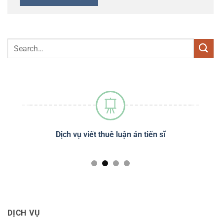
sĩ
Dịch vụ viết thuê luận án tiến sĩ
Dị
DỊCH VỤ