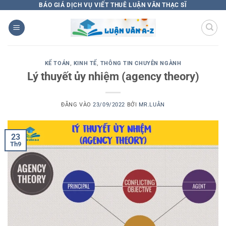
Bỏ
BÁO GIÁ DỊCH VỤ VIẾT THUÊ LUẬN VĂN THẠC SĨ
qua
nội
dung
KẾ TOÁN
,
KINH TẾ
,
THÔNG TIN CHUYÊN NGÀNH
Lý thuyết ủy nhiệm (agency theory)
ĐĂNG VÀO
23/09/2022
BỞI
MR.LUÂN
23
Th9