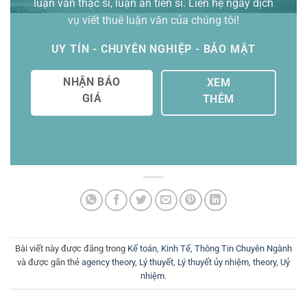
luận văn thạc sĩ
, luận án tiến sĩ. Liên hệ ngay dịch
vụ viết thuê luận văn của chúng tôi!
UY TÍN - CHUYÊN NGHIỆP - BẢO MẬT
NHẬN BÁO
XEM
GIÁ
THÊM
Bài viết này được đăng trong
Kế toán
,
Kinh Tế
,
Thông Tin Chuyên Ngành
và được gắn thẻ
agency theory
,
Lý thuyết
,
Lý thuyết ủy nhiệm
,
theory
,
Uỷ
nhiệm
.