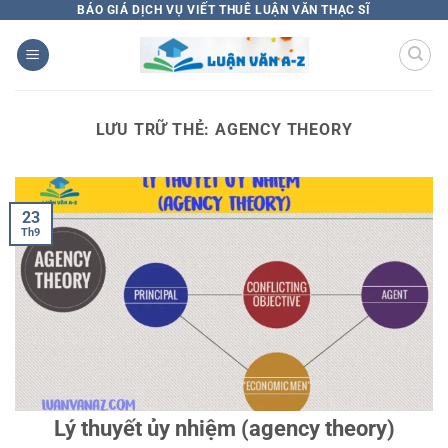
Bỏ
BÁO GIÁ DỊCH VỤ VIẾT THUÊ LUẬN VĂN THẠC SĨ
qua
nội
dung
LƯU TRỮ THẺ:
AGENCY THEORY
23
Th9
Lý thuyết ủy nhiệm (agency theory)