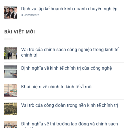
Dịch vụ lập kế hoạch kinh doanh chuyên nghiệp
4
Comments
BÀI VIẾT MỚI
Vai trò của chính sách công nghiệp trong kinh tế
chính trị
Không
có
Định nghĩa về kinh tế chính trị của công nghệ
bình
luận
Không
ở
có
Vai
bình
trò
luận
Khái niệm về chính trị kinh tế vĩ mô
của
ở
chính
Định
Không
sách
nghĩa
có
công
về
bình
nghiệp
kinh
luận
Vai trò của công đoàn trong nền kinh tế chính trị
trong
tế
ở
kinh
chính
Khái
Không
tế
trị
niệm
có
chính
của
về
bình
trị
công
chính
luận
Định nghĩa về thị trường lao động và chính sách
nghệ
trị
ở