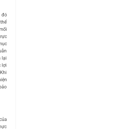
h đó
thể
mối
rực
mục
uẫn
lại
lợi
 Khi
iện
bảo
của
hực