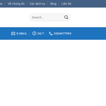
me
Về chúng tôi
Các dịch vụ
Blog
Liên hệ
E-MAIL
24/7
0924477999