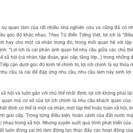
ợc sự quan tâm của rất nhiều nhà nghiên cứu và cũng đã có nh
iều góc độ khác nhau. Theo Từ điển Tiếng Việt, lợi ích là “điề
 định hay cho một cá nhân trong đó, trong mối quan hệ với tập 
ịnh: “Lợi ích là cái phản ánh quan hệ nhu cầu giữa các chủ thê
̉ xã hội (cá nhân, tập đoàn, giai cấp, tầng lớp…) trong những đ
. Tiếp cận dưới góc độ kinh tế chính trị, lợi ích chính là sự thỏa
ừ nhu cầu, là cái để đáp ứng nhu cầu, nhu cầu làm nảy sinh lợi 
ng xã hội và luôn gắn với chủ thể nhất định, lợi ích không phải lài
 quan mà cơ sở của lợi ích chính là nhu cầu khách quan của
̉ nhất định có thể là một cá nhân, một tập thể hoặc toàn xã hội, t
nh giai cấp. Trong từng điều kiện, hoàn cảnh của đất nước mà 
khác nhau trong xã hội. Nhưng xuyên suốt quá trình phát triển của
t chất luôn đóng vai trò làm động lực thúc đẩy các hoạt động củ