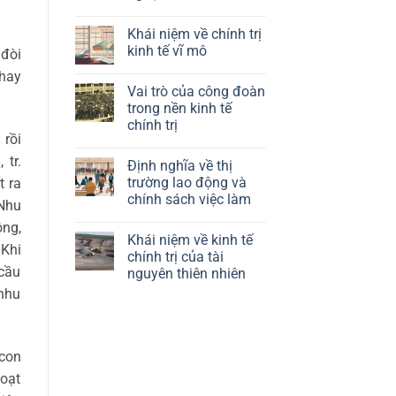
trò
Không
của
có
chính
Khái niệm về chính trị
bình
sách
luận
kinh tế vĩ mô
 đòi
công
ở
nghiệp
Định
Không
 hay
trong
nghĩa
có
kinh
Vai trò của công đoàn
về
bình
tế
kinh
luận
trong nền kinh tế
chính
tế
ở
trị
chính trị
chính
Khái
rồi
trị
niệm
Không
của
về
có
 tr.
công
chính
Định nghĩa về thị
bình
nghệ
trị
luận
trường lao động và
t ra
kinh
ở
tế
chính sách việc làm
Vai
 Nhu
vĩ
trò
mô
Không
của
̂ng,
có
công
Khái niệm về kinh tế
bình
đoàn
 Khi
luận
chính trị của tài
trong
ở
cầu
nền
nguyên thiên nhiên
Định
kinh
nghĩa
 nhu
tế
Không
về
chính
có
thị
trị
bình
trường
luận
lao
ở
động
Khái
 con
và
niệm
chính
về
oạt
sách
kinh
việc
tế