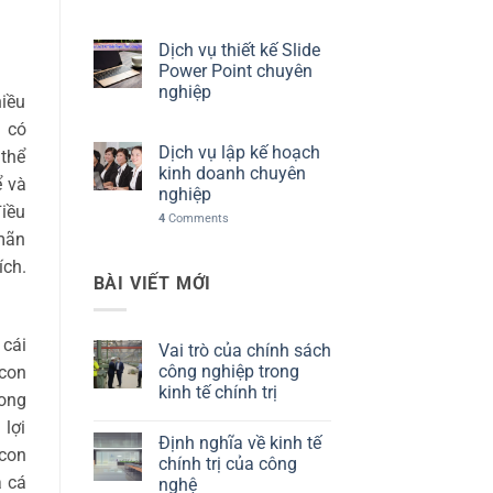
Dịch vụ thiết kế Slide
Power Point chuyên
nghiệp
iều
u có
Dịch vụ lập kế hoạch
thể
kinh doanh chuyên
̉ và
nghiệp
iều
4
Comments
 mãn
ích.
BÀI VIẾT MỚI
 cái
Vai trò của chính sách
công nghiệp trong
 con
kinh tế chính trị
rong
Không
lợi
có
Định nghĩa về kinh tế
bình
 con
luận
chính trị của công
ở
a cá
nghệ
Vai