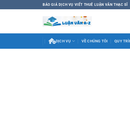
Bỏ
BÁO GIÁ DỊCH VỤ VIẾT THUÊ LUẬN VĂN THẠC SĨ
qua
nội
dung
DỊCH VỤ
VỀ CHÚNG TÔI
QUY TRÌ