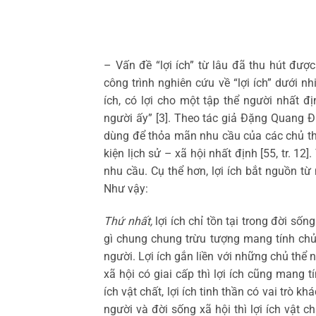
– Vấn đề “lợi ích” từ lâu đã thu hút đư
công trình nghiên cứu về “lợi ích” dưới nh
ích, có lợi cho một tập thể người nhất
người ấy” [3]. Theo tác giả Đặng Quang Đ
dùng để thỏa mãn nhu cầu của các chủ thê
kiện lịch sử – xã hội nhất định [55, tr. 12]
nhu cầu. Cụ thể hơn, lợi ích bắt nguồn t
Như vậy:
Thứ nhất,
lợi ích chỉ tồn tại trong đời số
gì chung chung trừu tượng mang tính chủ
người. Lợi ích gắn liền với những chủ thê
xã hội có giai cấp thì lợi ích cũng mang tí
ích vật chất, lợi ích tinh thần có vai trò 
người và đời sống xã hội thì lợi ích vậ