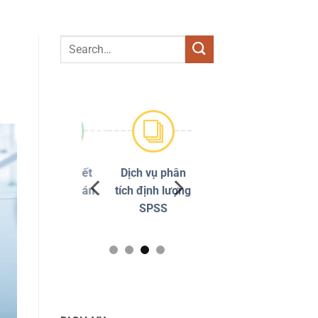
Dịch vụ viết
Dịch vụ phân
Chỉnh sửa
thuê luận án
tích định lượng
đạo văn
tiến sĩ
SPSS
Turnitin