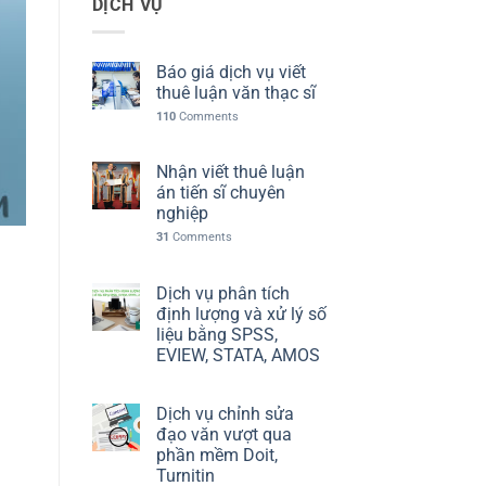
DỊCH VỤ
Báo giá dịch vụ viết
thuê luận văn thạc sĩ
110
Comments
Nhận viết thuê luận
án tiến sĩ chuyên
nghiệp
31
Comments
Dịch vụ phân tích
định lượng và xử lý số
liệu bằng SPSS,
EVIEW, STATA, AMOS
Dịch vụ chỉnh sửa
đạo văn vượt qua
phần mềm Doit,
Turnitin