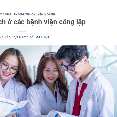
LÝ CÔNG
,
THÔNG TIN CHUYÊN NGÀNH
́ch ở các bệnh viện công lập
NG VÀO
18/12/2022
BỞI
MR.LUÂN
Dịch vụ viết
thuê luận văn
thạc sĩ