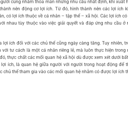
người cũng nhằm thỏa mãn những nhu cầu nhất định, khi xuất h
 thành nên động cơ lợi ích. Từ đó, hình thành nên các lợi ích 
ần, có lợi ích thuộc về cá nhân – tập thể – xã hội. Các lợi ích có 
ới nhau tùy thuộc vào việc giải quyết và đáp ứng nhu cầu ở 
a lợi ích đối với các chủ thể cũng ngày càng tăng. Tuy nhiên, t
với tư cách là một cá nhân riêng lẻ, mà luôn thực hiện trong 
 đó, thực chất các mối quan hệ xã hội dù được xem xét dưới bất
lợi ích, là quan hệ giữa người với người trong hoạt động để t
chủ thể tham gia vào các mối quan hệ nhằm có được lợi ích t