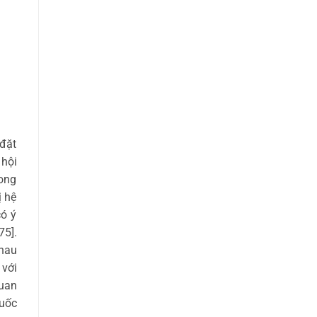
đặt
hội
rong
 hệ
có ý
75].
nhau
với
quan
uốc