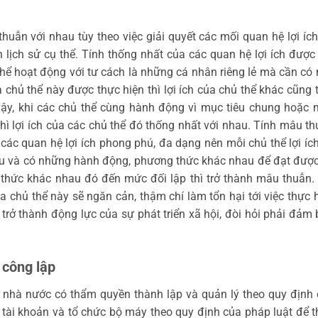
thuẫn với nhau tùy theo việc giải quyết các mối quan hệ lợi íc
 lịch sử cụ thể. Tính thống nhất của các quan hệ lợi ích được 
thể hoạt động với tư cách là những cá nhân riêng lẻ mà cần có 
 chủ thể này được thực hiện thì lợi ích của chủ thể khác cũng t
ư vậy, khi các chủ thể cùng hành động vì mục tiêu chung hoặc 
thì lợi ích của các chủ thể đó thống nhất với nhau. Tính mâu th
o các quan hệ lợi ích phong phú, đa dạng nên mỗi chủ thể lợi ích 
u và có những hành động, phương thức khác nhau để đạt được 
thức khác nhau đó đến mức đối lập thì trở thành mâu thuẫn.
̉a chủ thể này sẽ ngăn cản, thậm chí làm tổn hại tới việc thực h
ch trở thành động lực của sự phát triển xã hội, đòi hỏi phải đảm 
n công lập
n nhà nước có thẩm quyền thành lập và quản lý theo quy định 
tài khoản và tổ chức bộ máy theo quy định của pháp luật để t