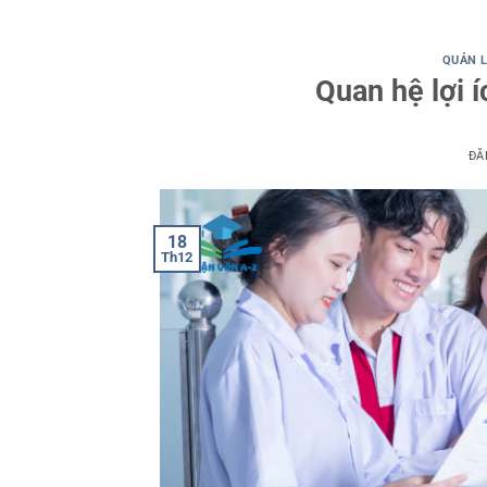
QUẢN 
Quan hệ lợi i
ĐĂ
18
Th12