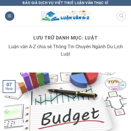
Bỏ
BÁO GIÁ DỊCH VỤ VIẾT THUÊ LUẬN VĂN THẠC SĨ
qua
nội
dung
LƯU TRỮ DANH MỤC:
LUẬT
Luận văn A-Z chia sẻ Thông Tin Chuyên Ngành Du Lịch
Luật
07
Th12