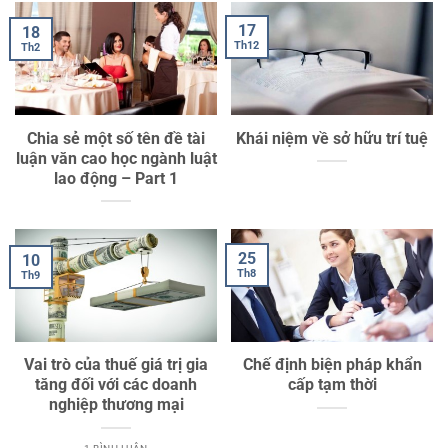
17
18
Th12
Th2
Chia sẻ một số tên đề tài
Khái niệm về sở hữu trí tuệ
luận văn cao học ngành luật
lao động – Part 1
25
10
Th8
Th9
Vai trò của thuế giá trị gia
Chế định biện pháp khẩn
tăng đối với các doanh
cấp tạm thời
nghiệp thương mại