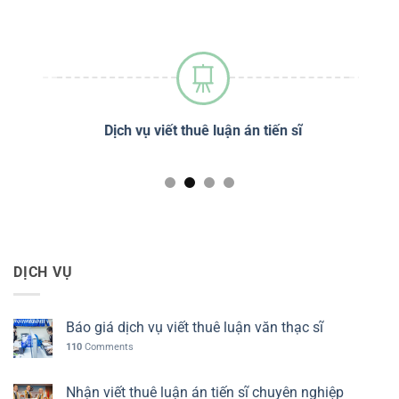
sĩ
Dịch vụ viết thuê luận án tiến sĩ
Dị
DỊCH VỤ
Báo giá dịch vụ viết thuê luận văn thạc sĩ
110
Comments
Nhận viết thuê luận án tiến sĩ chuyên nghiệp