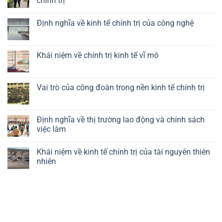
chính trị
Không
có
Định nghĩa về kinh tế chính trị của công nghệ
bình
luận
Không
ở
có
Vai
bình
trò
luận
Khái niệm về chính trị kinh tế vĩ mô
của
ở
chính
Định
Không
sách
nghĩa
có
công
về
bình
nghiệp
kinh
luận
Vai trò của công đoàn trong nền kinh tế chính trị
trong
tế
ở
kinh
chính
Khái
Không
tế
trị
niệm
có
chính
của
về
bình
trị
công
chính
luận
Định nghĩa về thị trường lao động và chính sách
nghệ
trị
ở
việc làm
kinh
Vai
tế
trò
Không
vĩ
của
có
mô
công
Khái niệm về kinh tế chính trị của tài nguyên thiên
bình
đoàn
luận
nhiên
trong
ở
nền
Định
Không
kinh
nghĩa
có
tế
về
bình
chính
thị
luận
trị
trường
ở
lao
Khái
động
niệm
và
về