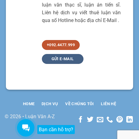
luận văn thạc sĩ, luận án tiến sĩ.
Liên hệ dịch vụ viết thuê luận văn
qua số Hotline hoặc địa chỉ E-Mail .
+092.4477.999
GỬI E-MAIL
HOME
DỊCH VỤ
VỀ CHÚNG TÔI
LIÊN HỆ
© 2026 • Luận Văn A-Z
Bạn cần hỗ trợ?