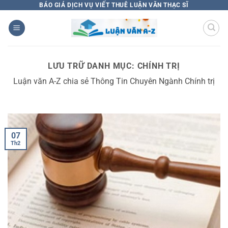
Bỏ
BÁO GIÁ DỊCH VỤ VIẾT THUÊ LUẬN VĂN THẠC SĨ
qua
nội
dung
LƯU TRỮ DANH MỤC:
CHÍNH TRỊ
Luận văn A-Z chia sẻ Thông Tin Chuyên Ngành Chính trị
07
Th2