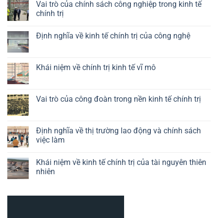
Vai trò của chính sách công nghiệp trong kinh tế
chính trị
Không
có
Định nghĩa về kinh tế chính trị của công nghệ
bình
luận
Không
ở
có
Vai
bình
trò
luận
Khái niệm về chính trị kinh tế vĩ mô
của
ở
chính
Định
Không
sách
nghĩa
có
công
về
bình
nghiệp
kinh
luận
Vai trò của công đoàn trong nền kinh tế chính trị
trong
tế
ở
kinh
chính
Khái
Không
tế
trị
niệm
có
chính
của
về
bình
trị
công
chính
luận
Định nghĩa về thị trường lao động và chính sách
nghệ
trị
ở
việc làm
kinh
Vai
tế
trò
Không
vĩ
của
có
mô
công
Khái niệm về kinh tế chính trị của tài nguyên thiên
bình
đoàn
luận
nhiên
trong
ở
nền
Định
Không
kinh
nghĩa
có
tế
về
bình
chính
thị
luận
trị
trường
ở
lao
Khái