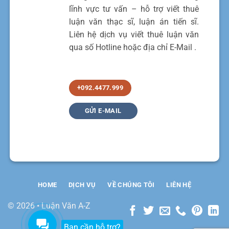
lĩnh vực tư vấn – hỗ trợ viết thuê
luận văn thạc sĩ, luận án tiến sĩ.
Liên hệ dịch vụ viết thuê luận văn
qua số Hotline hoặc địa chỉ E-Mail .
+092.4477.999
GỬI E-MAIL
HOME
DỊCH VỤ
VỀ CHÚNG TÔI
LIÊN HỆ
© 2026 • Luận Văn A-Z
Bạn cần hỗ trợ?