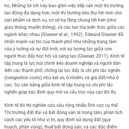
họ. Những lợi ích này bao gồm việc tiếp cận một thị trường
lao động đa dạng hơn, một thị trường tiêu thụ lớn hơn cho
sản phẩm và dịch vụ, cơ sở hạ tầng chung tốt hơn (như
giao thông, truyền thông), và các lan tỏa kiến thức giữa các
ngành khác nhau (Glaeser et al., 1992). Edward Glaeser đã
nhấn mạnh vai trò của thành phố như những trung tâm
của ý tưởng và sự đổi mới, nơi sự tương tác giữa con
người thúc đẩy học hỏi và sáng tạo (Glaeser, 2011). Kinh tế
tập trung là lực hút chính kéo doanh nghiệp và người dân
đến các thành phố, chống lại lực đẩy là chi phí tắc nghẽn
(congestion costs) như kẹt xe, ô nhiễm, và giá đất/nhà ở
cao. Sự cân bằng giữa kinh tế tập trung và chi phí tắc
nghẽn giúp xác định quy mô và cấu trúc của các đô thị.
Kinh tế đô thị nghiên cứu sâu rộng nhiều lĩnh vực cụ thể.
Thị trường đất đai và bất động sản là trọng tâm, phân tích
cách các yếu tố như vị trí, quy định sử dụng đất (quy
hoạch, phân vùng), thuế bất động sản, và các đặc điểm