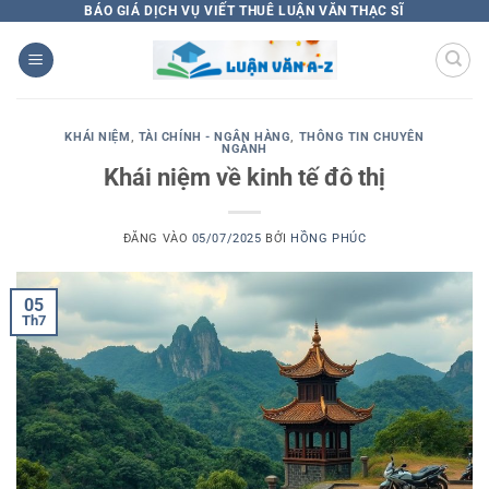
Bỏ
BÁO GIÁ DỊCH VỤ VIẾT THUÊ LUẬN VĂN THẠC SĨ
qua
nội
dung
KHÁI NIỆM
,
TÀI CHÍNH - NGÂN HÀNG
,
THÔNG TIN CHUYÊN
NGÀNH
Khái niệm về kinh tế đô thị
ĐĂNG VÀO
05/07/2025
BỞI
HỒNG PHÚC
05
Th7