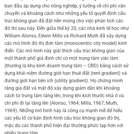
ban đầu áp dụng cho nông nghiệp, ý tưởng về chi phí vận
chuyển và khoảng cách như những yếu tố quyết định cấu
trúc không gian đã đặt nền móng cho việc phân tích các
đô thị sau này. Đến giữa thế kỷ 20, các nhà kinh tế học như
William Alonso, Edwin Mills và Richard Muth đã xây dựng
các mô hình đô thị đơn tâm (monocentric city model) kinh
điển. Các mô hình này giải thích cấu trúc không gian của
một thành phố giả định chỉ có một trung tâm việc làm
(thường là khu kinh doanh trung tâm – CBD) bằng cách sử
dụng khái niệm đường giới hạn thuê đất (rent gradient) và
đường giới hạn tiện ích (utility gradient). Họ chứng minh
rằng giá đất và mật độ xây dựng giảm dần khi khoảng
cách từ trung tâm tăng lên, trong khi kích thước nhà ở và
chi phí đi lại tăng lên (Alonso, 1964; Mills, 1967; Muth,
1969). Những mô hình này là công cụ mạnh mẽ để hiểu
các yếu tố cơ bản định hình cấu trúc không gian đô thị,
mặc dù các thành phố hiện đại thường phức tạp hơn với
nhiều trung tâm.