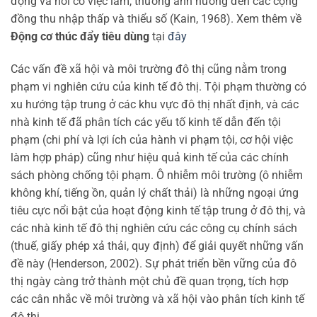
động và nơi có việc làm, thường ảnh hưởng đến các cộng
đồng thu nhập thấp và thiểu số (Kain, 1968). Xem thêm về
Động cơ thúc đẩy tiêu dùng
tại
đây
Các vấn đề xã hội và môi trường đô thị cũng nằm trong
phạm vi nghiên cứu của kinh tế đô thị. Tội phạm thường có
xu hướng tập trung ở các khu vực đô thị nhất định, và các
nhà kinh tế đã phân tích các yếu tố kinh tế dẫn đến tội
phạm (chi phí và lợi ích của hành vi phạm tội, cơ hội việc
làm hợp pháp) cũng như hiệu quả kinh tế của các chính
sách phòng chống tội phạm. Ô nhiễm môi trường (ô nhiễm
không khí, tiếng ồn, quản lý chất thải) là những ngoại ứng
tiêu cực nổi bật của hoạt động kinh tế tập trung ở đô thị, và
các nhà kinh tế đô thị nghiên cứu các công cụ chính sách
(thuế, giấy phép xả thải, quy định) để giải quyết những vấn
đề này (Henderson, 2002). Sự phát triển bền vững của đô
thị ngày càng trở thành một chủ đề quan trọng, tích hợp
các cân nhắc về môi trường và xã hội vào phân tích kinh tế
đô thị.