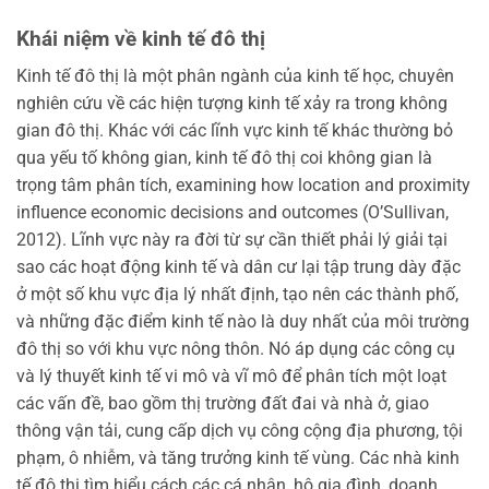
Khái niệm về kinh tế đô thị
Kinh tế đô thị là một phân ngành của kinh tế học, chuyên
nghiên cứu về các hiện tượng kinh tế xảy ra trong không
gian đô thị. Khác với các lĩnh vực kinh tế khác thường bỏ
qua yếu tố không gian, kinh tế đô thị coi không gian là
trọng tâm phân tích, examining how location and proximity
influence economic decisions and outcomes (O’Sullivan,
2012). Lĩnh vực này ra đời từ sự cần thiết phải lý giải tại
sao các hoạt động kinh tế và dân cư lại tập trung dày đặc
ở một số khu vực địa lý nhất định, tạo nên các thành phố,
và những đặc điểm kinh tế nào là duy nhất của môi trường
đô thị so với khu vực nông thôn. Nó áp dụng các công cụ
và lý thuyết kinh tế vi mô và vĩ mô để phân tích một loạt
các vấn đề, bao gồm thị trường đất đai và nhà ở, giao
thông vận tải, cung cấp dịch vụ công cộng địa phương, tội
phạm, ô nhiễm, và tăng trưởng kinh tế vùng. Các nhà kinh
tế đô thị tìm hiểu cách các cá nhân, hộ gia đình, doanh