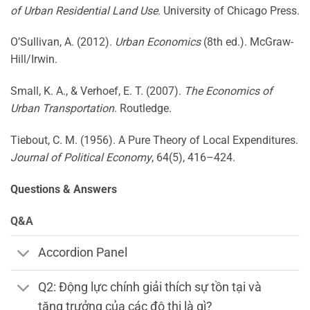
of Urban Residential Land Use
. University of Chicago Press.
O’Sullivan, A. (2012).
Urban Economics
(8th ed.). McGraw-
Hill/Irwin.
Small, K. A., & Verhoef, E. T. (2007).
The Economics of
Urban Transportation
. Routledge.
Tiebout, C. M. (1956). A Pure Theory of Local Expenditures.
Journal of Political Economy
, 64(5), 416–424.
Questions & Answers
Q&A
Accordion Panel
Q2: Động lực chính giải thích sự tồn tại và
tăng trưởng của các đô thị là gì?