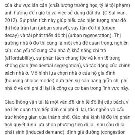
của khu vực lân cận (chất lượng trường học, tỷ lệ tội phạm)
ảnh hưởng đến giá trị và việc sử dụng đất đai (O’Sullivan,
2012). Sự phân tích này giúp hiểu các hiện tượng như đô
thị hóa tràn lan (urban sprawl), suy tàn đô thị (urban
decay) và tái phát triển đô thị (urban regeneration). Thị
trường nhà ở đô thị cũng là một chủ đề quan trọng, nghiên
cứu các yếu tố cung cầu nhà ở, khả năng chi trả
(affordability), sự phân tách chủng tộc và kinh tế trong
không gian (residential segregation), và tác động của chính
sách nhà ở. Mô hình lựa chọn nhà ở của hộ gia đình
(housing choice model) dựa trên sự cân bằng giữa chi phí
nhà ở và chi phí đi lại là công cụ cơ bản trong lĩnh vực này.
Giao thông vận tải là một vấn đề kinh tế đô thị cấp bách, vì
nó liên quan trực tiếp đến chi phí đi lại, tắc nghẽn và cấu
trúc không gian của thành phố. Các nhà kinh tế đô thị phân
tích quyết định lựa chọn phương tiện đi lại, nhu cầu đi lại
phát sinh (induced demand), định giá đường (congestion