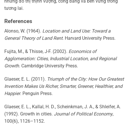
những đô thị thịnh vượng, công bằng và bền vững trong
tương lai.
References
Alonso, W. (1964).
Location and Land Use: Toward a
General Theory of Land Rent
. Harvard University Press.
Fujita, M., & Thisse, J-F. (2002).
Economics of
Agglomeration: Cities, Industrial Location, and Regional
Growth
. Cambridge University Press.
Glaeser, E. L. (2011).
Triumph of the City: How Our Greatest
Invention Makes Us Richer, Smarter, Greener, Healthier, and
Happier
. Penguin Press.
Glaeser, E. L., Kallal, H. D., Scheinkman, J. A., & Shleifer, A.
(1992). Growth in cities.
Journal of Political Economy
,
100(6), 1126–1152.