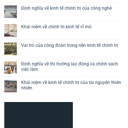
Không
có
Định nghĩa về kinh tế chính trị của công nghệ
bình
luận
Không
ở
có
Vai
bình
trò
luận
Khái niệm về chính trị kinh tế vĩ mô
của
ở
chính
Định
Không
sách
nghĩa
có
công
về
bình
nghiệp
kinh
luận
Vai trò của công đoàn trong nền kinh tế chính trị
trong
tế
ở
kinh
chính
Khái
Không
tế
trị
niệm
có
chính
của
về
bình
trị
công
chính
luận
Định nghĩa về thị trường lao động và chính sách
nghệ
trị
ở
việc làm
kinh
Vai
tế
trò
Không
vĩ
của
có
mô
công
Khái niệm về kinh tế chính trị của tài nguyên thiên
bình
đoàn
luận
nhiên
trong
ở
nền
Định
Không
kinh
nghĩa
có
tế
về
bình
chính
thị
luận
trị
trường
ở
lao
Khái
động
niệm
và
về
chính
kinh
sách
tế