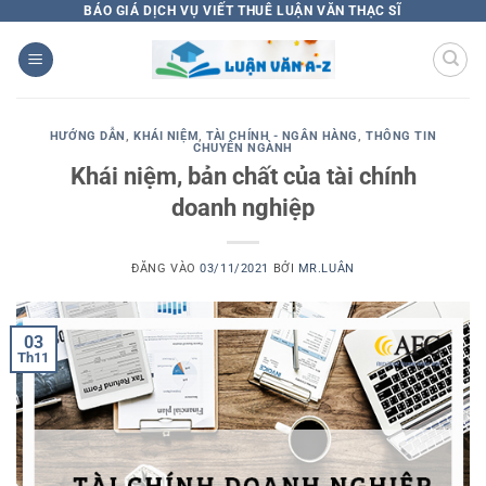
Bỏ
BÁO GIÁ DỊCH VỤ VIẾT THUÊ LUẬN VĂN THẠC SĨ
qua
nội
dung
HƯỚNG DẪN
,
KHÁI NIỆM
,
TÀI CHÍNH - NGÂN HÀNG
,
THÔNG TIN
CHUYÊN NGÀNH
Khái niệm, bản chất của tài chính
doanh nghiệp
ĐĂNG VÀO
03/11/2021
BỞI
MR.LUÂN
03
Th11