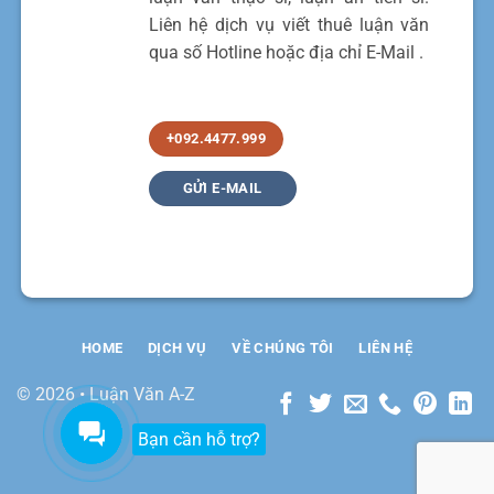
Liên hệ dịch vụ viết thuê luận văn
qua số Hotline hoặc địa chỉ E-Mail .
+092.4477.999
GỬI E-MAIL
HOME
DỊCH VỤ
VỀ CHÚNG TÔI
LIÊN HỆ
© 2026 • Luận Văn A-Z
Bạn cần hỗ trợ?