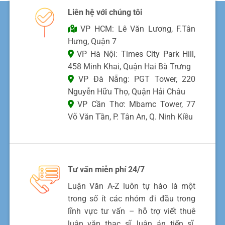
Liên hệ với chúng tôi
VP HCM: Lê Văn Lương, F.Tân
Hưng, Quận 7
VP Hà Nội: Times City Park Hill,
458 Minh Khai, Quận Hai Bà Trưng
VP Đà Nẵng: PGT Tower, 220
Nguyễn Hữu Thọ, Quận Hải Châu
VP Cần Thơ: Mbamc Tower, 77
Võ Văn Tần, P. Tân An, Q. Ninh Kiều
Tư vấn miễn phí 24/7
Luận Văn A-Z luôn tự hào là một
trong số ít các nhóm đi đầu trong
lĩnh vực tư vấn – hỗ trợ viết thuê
luận văn thạc sĩ, luận án tiến sĩ.