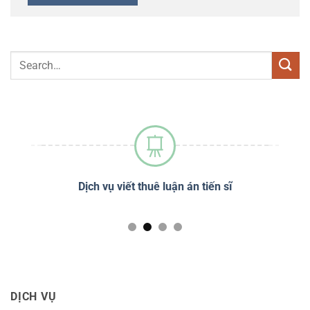
sĩ
Dịch vụ viết thuê luận án tiến sĩ
Dị
DỊCH VỤ