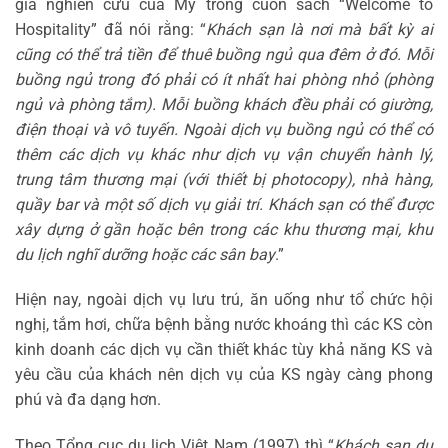
giả nghiên cứu của Mỹ trong cuốn sách “Welcome to
Hospitality” đã nói rằng: “
Khách sạn là nơi mà bất kỳ ai
cũng có thể trả tiền để thuê buồng ngủ qua đêm ở đó. Mỗi
buồng ngủ trong đó phải có ít nhất hai phòng nhỏ (phòng
ngủ và phòng tắm). Mỗi buồng khách đều phải có giường,
điện thoại và vô tuyến. Ngoài dịch vụ buồng ngủ có thể có
thêm các dịch vụ khác như dịch vụ vận chuyển hành lý,
trung tâm thương mại (với thiết bị photocopy), nhà hàng,
quầy bar và một số dịch vụ giải trí. Khách sạn có thể được
xây dựng ở gần hoặc bên trong các khu thương mại, khu
du lịch nghĩ dưỡng hoặc các sân bay
.”
Hiện nay, ngoài dịch vụ lưu trú, ăn uống như tổ chức hội
nghị, tắm hơi, chữa bệnh bằng nước khoáng thì các KS còn
kinh doanh các dịch vụ cần thiết khác tùy khả năng KS và
yêu cầu của khách nên dịch vụ của KS ngày càng phong
phú và đa dạng hơn.
Theo Tổng cục du lịch Việt Nam (1997) thì “
Khách sạn du