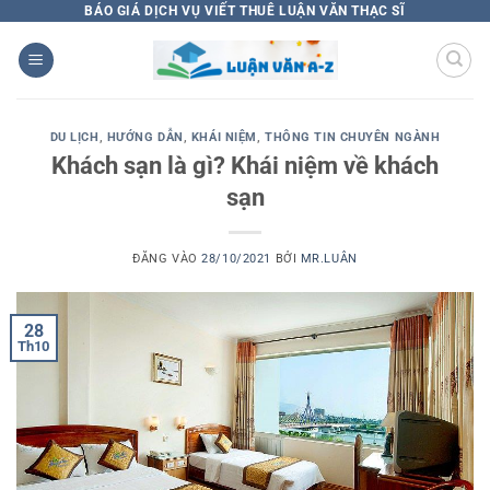
Bỏ
BÁO GIÁ DỊCH VỤ VIẾT THUÊ LUẬN VĂN THẠC SĨ
qua
nội
dung
DU LỊCH
,
HƯỚNG DẪN
,
KHÁI NIỆM
,
THÔNG TIN CHUYÊN NGÀNH
Khách sạn là gì? Khái niệm về khách
sạn
ĐĂNG VÀO
28/10/2021
BỞI
MR.LUÂN
28
Th10