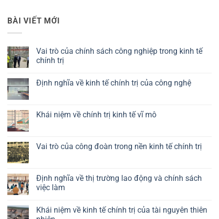
BÀI VIẾT MỚI
Vai trò của chính sách công nghiệp trong kinh tế
chính trị
Không
có
Định nghĩa về kinh tế chính trị của công nghệ
bình
luận
Không
ở
có
Vai
bình
trò
luận
Khái niệm về chính trị kinh tế vĩ mô
của
ở
chính
Định
Không
sách
nghĩa
có
công
về
bình
nghiệp
kinh
luận
Vai trò của công đoàn trong nền kinh tế chính trị
trong
tế
ở
kinh
chính
Khái
Không
tế
trị
niệm
có
chính
của
về
bình
trị
công
chính
luận
Định nghĩa về thị trường lao động và chính sách
nghệ
trị
ở
việc làm
kinh
Vai
tế
trò
Không
vĩ
của
có
mô
công
Khái niệm về kinh tế chính trị của tài nguyên thiên
bình
đoàn
luận