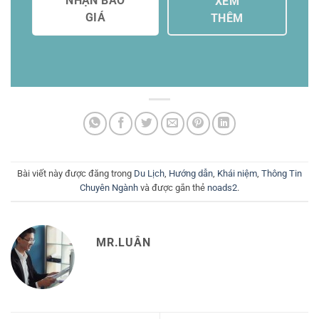
NHẬN BÁO
XEM
GIÁ
THÊM
Bài viết này được đăng trong
Du Lịch
,
Hướng dẫn
,
Khái niệm
,
Thông Tin
Chuyên Ngành
và được gắn thẻ
noads2
.
MR.LUÂN