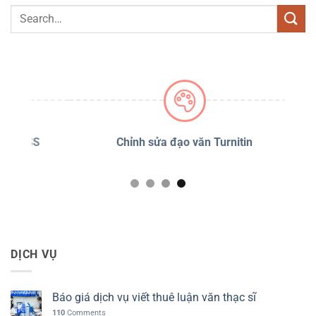
PSS
Chỉnh sửa đạo văn Turnitin
D
DỊCH VỤ
Báo giá dịch vụ viết thuê luận văn thạc sĩ
110
Comments