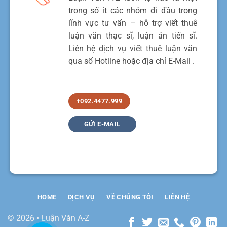
trong số ít các nhóm đi đầu trong
lĩnh vực tư vấn – hỗ trợ viết thuê
luận văn thạc sĩ, luận án tiến sĩ.
Liên hệ dịch vụ viết thuê luận văn
qua số Hotline hoặc địa chỉ E-Mail .
+092.4477.999
GỬI E-MAIL
HOME
DỊCH VỤ
VỀ CHÚNG TÔI
LIÊN HỆ
© 2026 • Luận Văn A-Z