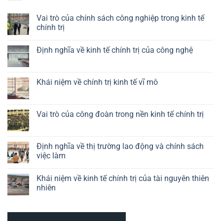
Vai trò của chính sách công nghiệp trong kinh tế
chính trị
Không
có
Định nghĩa về kinh tế chính trị của công nghệ
bình
luận
Không
ở
có
Vai
bình
trò
luận
Khái niệm về chính trị kinh tế vĩ mô
của
ở
chính
Định
Không
sách
nghĩa
có
công
về
bình
nghiệp
kinh
luận
Vai trò của công đoàn trong nền kinh tế chính trị
trong
tế
ở
kinh
chính
Khái
Không
tế
trị
niệm
có
chính
của
về
bình
trị
công
chính
luận
Định nghĩa về thị trường lao động và chính sách
nghệ
trị
ở
việc làm
kinh
Vai
tế
trò
Không
vĩ
của
có
mô
công
Khái niệm về kinh tế chính trị của tài nguyên thiên
bình
đoàn
luận
nhiên
trong
ở
nền
Định
Không
kinh
nghĩa
có
tế
về
bình
chính
thị
luận
trị