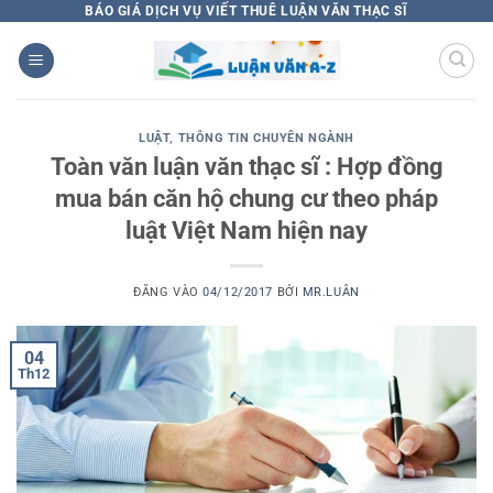
Bỏ
BÁO GIÁ DỊCH VỤ VIẾT THUÊ LUẬN VĂN THẠC SĨ
qua
nội
dung
LUẬT
,
THÔNG TIN CHUYÊN NGÀNH
Toàn văn luận văn thạc sĩ : Hợp đồng
mua bán căn hộ chung cư theo pháp
luật Việt Nam hiện nay
ĐĂNG VÀO
04/12/2017
BỞI
MR.LUÂN
04
Th12