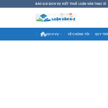
Bỏ
BÁO GIÁ DỊCH VỤ VIẾT THUÊ LUẬN VĂN THẠC SĨ
qua
nội
dung
DỊCH VỤ
VỀ CHÚNG TÔI
QUY TRÌ