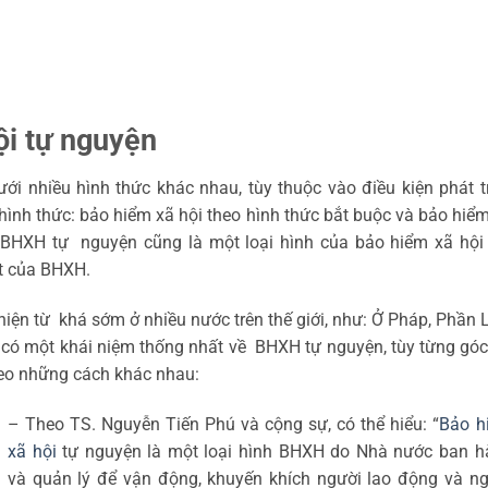
ội tự nguyện
ới nhiều hình thức khác nhau, tùy thuộc vào điều kiện phát t
 hình thức: bảo hiểm xã hội theo hình thức bắt buộc và bảo hiể
 BHXH tự nguyện cũng là một loại hình của bảo hiểm xã hội
ất của BHXH.
iện từ khá sớm ở nhiều nước trên thế giới, như: Ở Pháp, Phần 
có một khái niệm thống nhất về BHXH tự nguyện, tùy từng gó
eo những cách khác nhau:
– Theo TS. Nguyễn Tiến Phú và cộng sự, có thể hiểu: “
Bảo h
xã hội
tự nguyện là một loại hình BHXH do Nhà nước ban h
và quản lý để vận động, khuyến khích người lao động và n