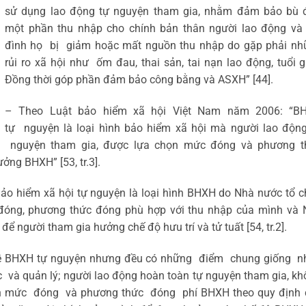
sử dụng lao động tự nguyện tham gia, nhằm đảm bảo bù 
một phần thu nhập cho chính bản thân người lao động và 
đình họ bị giảm hoặc mất nguồn thu nhập do gặp phải nh
rủi ro xã hội như ốm đau, thai sản, tai nạn lao động, tuổi 
Đồng thời góp phần đảm bảo công bằng và ASXH” [44].
– Theo Luật bảo hiểm xã hội Việt Nam năm 2006: “B
tự nguyện là loại hình bảo hiểm xã hội mà người lao động
nguyện tham gia, được lựa chọn mức đóng và phương t
ởng BHXH” [53, tr.3].
o hiểm xã hội tự nguyện là loại hình BHXH do Nhà nước tổ 
óng, phương thức đóng phù hợp với thu nhập của mình và 
ể người tham gia hưởng chế độ hưu trí và tử tuất [54, tr.2].
 về BHXH tự nguyện nhưng đều có những điểm chung giống n
và quản lý; người lao động hoàn toàn tự nguyện tham gia, k
ọn mức đóng và phương thức đóng phí BHXH theo quy định 