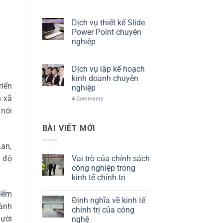
Dịch vụ thiết kế Slide
Power Point chuyên
nghiệp
Dịch vụ lập kế hoạch
kinh doanh chuyên
riển
nghiệp
m xã
4
Comments
 nói
BÀI VIẾT MỚI
Lan,
c độ
Vai trò của chính sách
công nghiệp trong
kinh tế chính trị
Không
iểm
có
Định nghĩa về kinh tế
bình
ành
luận
chính trị của công
ở
gười
nghệ
Vai