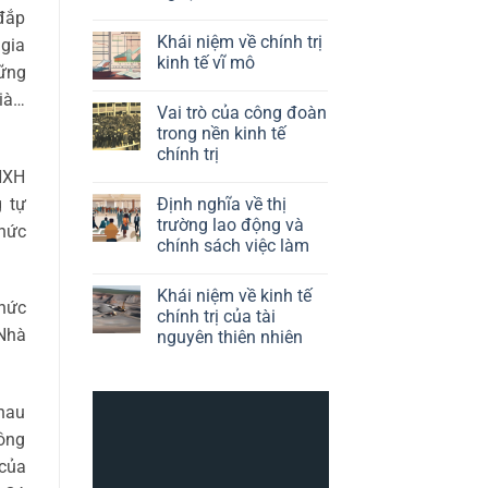
trò
đắp
Không
của
có
chính
Khái niệm về chính trị
gia
bình
sách
luận
kinh tế vĩ mô
công
ững
ở
nghiệp
Định
Không
trong
già…
nghĩa
có
kinh
Vai trò của công đoàn
về
bình
tế
kinh
luận
trong nền kinh tế
chính
tế
ở
trị
chính trị
chính
Khái
trị
niệm
HXH
Không
của
về
có
công
chính
 tự
Định nghĩa về thị
bình
nghệ
trị
luận
trường lao động và
kinh
hức
ở
tế
chính sách việc làm
Vai
vĩ
trò
mô
Không
của
có
công
Khái niệm về kinh tế
bình
đoàn
chức
luận
chính trị của tài
trong
ở
nền
Nhà
nguyên thiên nhiên
Định
kinh
nghĩa
tế
Không
về
chính
có
thị
trị
bình
trường
luận
lao
hau
ở
động
Khái
hông
và
niệm
chính
về
của
sách
kinh
việc
tế