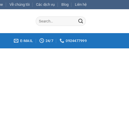
me
Về chúng tôi
Các dịch vụ
Blog
Liên hệ
E-MAIL
24/7
0924477999