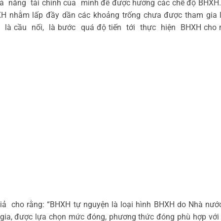
hả năng tài chính của mình để được hưởng các chế độ BHXH.
HXH nhằm lấp đầy dần các khoảng trống chưa được tham gia 
, là cầu nối, là bước quá độ tiến tới thực hiện BHXH cho 
giả cho rằng: “BHXH tự nguyện là loại hình BHXH do Nhà nướ
gia, được lựa chọn mức đóng, phương thức đóng phù hợp với