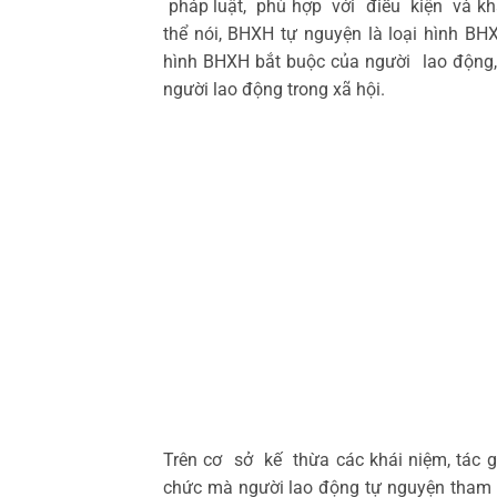
pháp luật, phù hợp với điều kiện và k
thể nói, BHXH tự nguyện là loại hình B
hình BHXH bắt buộc của người lao động
người lao động trong xã hội.
Trên cơ sở kế thừa các khái niệm, tác 
chức mà người lao động tự nguyện tham 