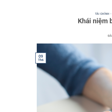
TÀI CHÍNH 
Khái niệm 
ĐĂ
09
Th6