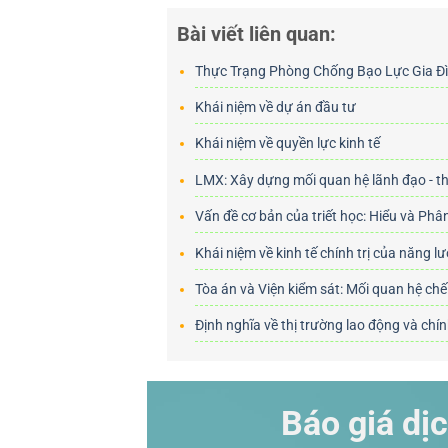
Bài viết liên quan:
Thực Trạng Phòng Chống Bạo Lực Gia Đì
Khái niệm về dự án đầu tư
Khái niệm về quyền lực kinh tế
LMX: Xây dựng mối quan hệ lãnh đạo - t
Vấn đề cơ bản của triết học: Hiểu và Phân
Khái niệm về kinh tế chính trị của năng l
Tòa án và Viện kiểm sát: Mối quan hệ chế
Định nghĩa về thị trường lao động và chí
Báo giá dịc