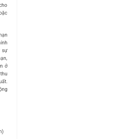
cho
hoặc
nạn
hính
y sự
hạn,
òn ở
 thu
uất.
ộng
n)