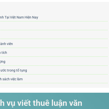
nh Tại Việt Nam Hiện Nay
hành viên
 tích
ượng
 ước trong tố tụng
nh sách việc làm
h vụ viết thuê luận văn