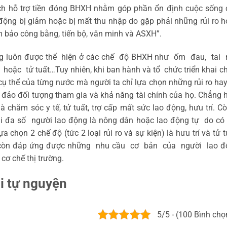
ch hỗ trợ tiền đóng BHXH nhằm góp phần ổn định cuộc sống 
 động bị giảm hoặc bị mất thu nhập do gặp phải những rủi ro 
 bảo công bằng, tiến bộ, văn minh và ASXH”.
ung luôn được thể hiện ở các chế độ BHXH như ốm đau, tai 
oặc tử tuất…Tuy nhiên, khi ban hành và tổ chức triển khai c
cụ thể của từng nước mà người ta chỉ lựa chọn những rủi ro ha
đảo đối tượng tham gia và khả năng tài chính của họ. Chẳng 
à chăm sóc y tế, tử tuất, trợ cấp mất sức lao động, hưu trí. C
đại đa số người lao động là nông dân hoặc lao động tự do có
 chọn 2 chế độ (tức 2 loại rủi ro và sự kiện) là hưu trí và tử t
ai còn đáp ứng được những nhu cầu cơ bản của người lao đ
cơ chế thị trường.
i tự nguyện
5/5 - (100 Bình chọ