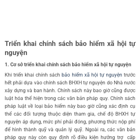
Triển khai chính sách bảo hiểm xã hội tự
nguyện
1
.
Cơ
s
ở
t
r
i
ể
n
k
h
a
i chính
s
á
c
h
bảo hiểm xã hội
t
ự
n
g
u
y
ệ
n
Khi triển khai chính sách
bảo hiểm xã hội tự nguyện
trước
hết phải dựa vào chính sách BHXH tự nguyện do Nhà nước
xây dựng và ban hành. Chính sách này bao giờ cũng được
luật hóa thể hiện trong các văn bản pháp quy. Chính sách
pháp luật về loại bảo hiểm này bao giờ cũng xác định cụ
thể các đối tượng thuộc diện tham gia, chế độ BHXH tự
nguyện áp dụng, mức phí phải đóng, phương thức nộp phí
để hình thành quỹ và quản lý quỹ. Ngoài ra, các văn bản
pháp quy này còn quy định rõ điều kiện hưởng trợ cấp