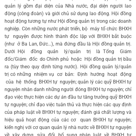
quản lý gồm đại diện của Nhà nước, đại diện người lao
động (công đoàn) và giới chủ sử dụng lao động. Hội đồng
hoạt động tương tự như Hội đồng quản trị trong các doanh
nghiệp. Còn những nước phát triển, bộ máy tổ chức BHXH
tự nguyện được hình thành độc lập với BHXH bắt buộc
(như ở Ba Lan, Đức…), mà đứng đầu là Hội đồng quản trị.
Dưới Hội đồng quản lý/quản trị là Tổng Giám
đốc/Giám đốc do Chính phủ hoặc Hội đồng quản trị bầu
ra (tùy theo quy định từng nước). Hội đồng quản lý/quản
trị có những nhiệm vụ cơ bản: Định hướng hoạt động
của hệ thống BHXH tự nguyện; quản lý các quỹ BHXH tự
nguyện nhân danh những người đóng BHXH tự nguyện; chỉ
đạo việc thực hiện các dự án đầu tư tăng trưởng quỹ BHXH
tự nguyện; chỉ đạo việc tuân thủ và thực hiện các quy định
của pháp luật về BHXH tự nguyện; đánh giá chất lượng và
hiệu quả hoạt động của các cơ quan BHXH tự nguyện;
kiến nghị với cơ quan quản lý nhà nước về BHXH tự nguyện
về xây dựng, sửa đổi, bổ sung pháp luật về BHXH tự