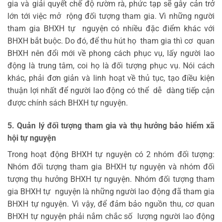
gia và giải quyết chế độ rườm rà, phức tạp sẽ gây cản trở
lớn tới việc mở rộng đối tượng tham gia. Vì những người
tham gia BHXH tự nguyện có nhiều đặc điểm khác với
BHXH bắt buộc. Do đó, để thu hút họ tham gia thì cơ quan
BHXH nên đổi mới về phong cách phục vụ, lấy người lao
động là trung tâm, coi họ là đối tượng phục vụ. Nói cách
khác, phải đơn giản và linh hoạt về thủ tục, tạo điều kiện
thuận lợi nhất để người lao động có thể dễ dàng tiếp cận
được chính sách BHXH tự nguyện.
5
.
Q
u
ả
n
l
ý đối
t
ư
ợ
n
g
t
ha
m
g
i
a
v
à
t
h
ụ
hưởng bảo
h
i
ể
m
x
ã
hội
t
ự
n
g
u
y
ệ
n
Trong hoạt động BHXH tự nguyện có 2 nhóm đối tượng:
Nhóm đối tượng tham gia BHXH tự nguyện và nhóm đối
tượng thụ hưởng BHXH tự nguyện. Nhóm đối tượng tham
gia BHXH tự nguyện là những người lao động đã tham gia
BHXH tự nguyện. Vì vậy, để đảm bảo nguồn thu, cơ quan
BHXH tự nguyện phải nắm chắc số lượng người lao động