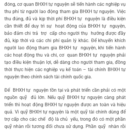
đóng, cơ quan BHXH tự nguyện sẽ tiến hành các nghiệp vụ
thu phí từ người lao động tham gia BHXH tự nguyện. Việc
thu đúng, đủ và kịp thời phí BHXH tự nguyện là điều kiện
cần thiết để duy trì sự hoạt động của BHXH tự nguyện,
bảo đảm chi trả trợ cấp cho người thụ hưởng được đầy
đủ, kịp thời và các chi phí quản lý khác. Để khuyến khích
người lao động tham gia BHXH tự nguyện, khi tiến hành
các hoạt động thu và chi, cơ quan BHXH tự nguyện phải
tạo điều kiện thuận lợi, dễ dàng cho người tham gia, đồng
thời thực hiện các nghiệp vụ kế toán – tài chính BHXH tự
nguyện theo chính sách tài chính quốc gia.
Để BHXH tự nguyện tồn tại và phát triển cần phải có một
nguồn quỹ đủ lớn. Nếu quỹ BHXH tự nguyện càng phát
triển thì hoạt động BHXH tự nguyện được an toàn và hiệu
quả. Vì quỹ BHXH tự nguyện là một quỹ tài chính dùng để
trợ cấp cho các chế độ là chủ yếu, trong đó có một phần
quỹ nhàn rỗi tương đối chưa sử dụng. Phần quỹ nhàn rỗi