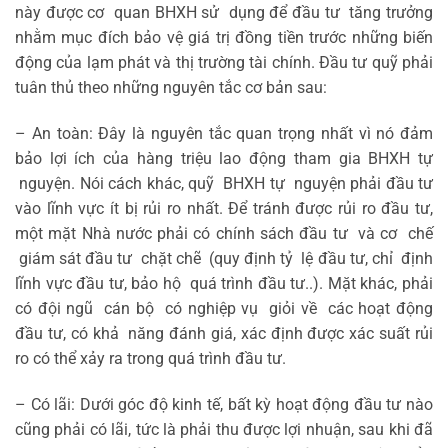
này được cơ quan BHXH sử dụng để đầu tư tăng trưởng
nhằm mục đích bảo vệ giá trị đồng tiền trước những biến
động của lạm phát và thị trường tài chính. Đầu tư quỹ phải
tuân thủ theo những nguyên tắc cơ bản sau:
– An toàn: Đây là nguyên tắc quan trọng nhất vì nó đảm
bảo lợi ích của hàng triệu lao động tham gia BHXH tự
nguyện. Nói cách khác, quỹ BHXH tự nguyện phải đầu tư
vào lĩnh vực ít bị rủi ro nhất. Để tránh được rủi ro đầu tư,
một mặt Nhà nước phải có chính sách đầu tư và cơ chế
giám sát đầu tư chặt chẽ (quy định tỷ lệ đầu tư, chỉ định
lĩnh vực đầu tư, bảo hộ quá trình đầu tư..). Mặt khác, phải
có đội ngũ cán bộ có nghiệp vụ giỏi về các hoạt động
đầu tư, có khả năng đánh giá, xác định được xác suất rủi
ro có thể xảy ra trong quá trình đầu tư.
– Có lãi: Dưới góc độ kinh tế, bất kỳ hoạt động đầu tư nào
cũng phải có lãi, tức là phải thu được lợi nhuận, sau khi đã