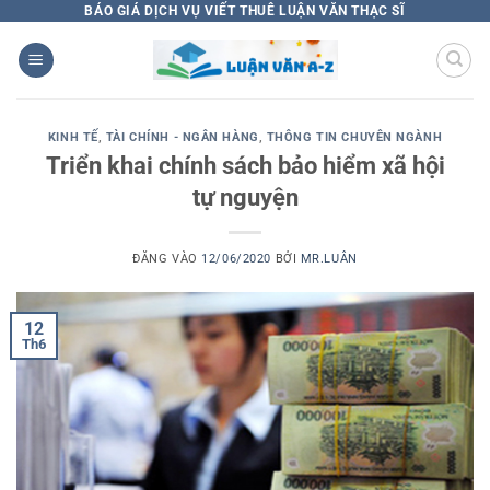
Bỏ
BÁO GIÁ DỊCH VỤ VIẾT THUÊ LUẬN VĂN THẠC SĨ
qua
nội
dung
KINH TẾ
,
TÀI CHÍNH - NGÂN HÀNG
,
THÔNG TIN CHUYÊN NGÀNH
Triển khai chính sách bảo hiểm xã hội
tự nguyện
ĐĂNG VÀO
12/06/2020
BỞI
MR.LUÂN
12
Th6