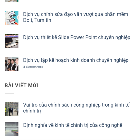
Dịch vụ chỉnh sửa đạo văn vượt qua phần mềm
Doit, Turnitin
Dịch vụ thiết kế Slide Power Point chuyên nghiệp
Dịch vụ lập kế hoạch kinh doanh chuyên nghiệp
4
Comments
BÀI VIẾT MỚI
Vai trò của chính sách công nghiệp trong kinh tế
chính trị
Không
có
Định nghĩa về kinh tế chính trị của công nghệ
bình
luận
Không
ở
có
Vai
bình