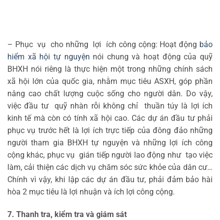
– Phục vụ cho những lợi ích công cộng: Hoạt động
bảo
hiểm xã hội tự nguyện
nói chung và hoạt động của quỹ
BHXH nói riêng là thực hiện một trong những chính sách
xã hội lớn của quốc gia, nhằm mục tiêu ASXH, góp phần
nâng cao chất lượng cuộc sống cho người dân. Do vậy,
việc đầu tư quỹ nhàn rỗi không chỉ thuần túy là lợi ích
kinh tế mà còn có tính xã hội cao. Các dự án đầu tư phải
phục vụ trước hết là lợi ích trực tiếp của đông đảo những
người tham gia BHXH tự nguyện và những lợi ích công
cộng khác, phục vụ gián tiếp người lao động như tạo việc
làm, cải thiện các dịch vụ chăm sóc sức khỏe của dân cư…
Chính vì vậy, khi lập các dự án đầu tư, phải đảm bảo hài
hòa 2 mục tiêu là lợi nhuận và ích lợi công cộng.
7
.
T
ha
n
h
t
r
a
,
k
i
ể
m
t
r
a
v
à
g
i
á
m
s
á
t