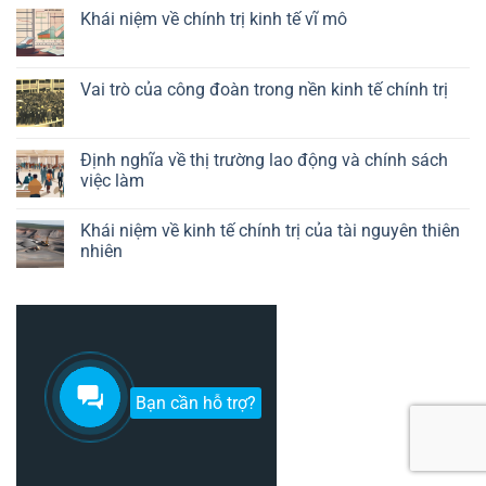
trò
luận
Khái niệm về chính trị kinh tế vĩ mô
của
ở
chính
Định
Không
sách
nghĩa
có
công
về
bình
nghiệp
kinh
luận
Vai trò của công đoàn trong nền kinh tế chính trị
trong
tế
ở
kinh
chính
Khái
Không
tế
trị
niệm
có
chính
của
về
bình
trị
công
chính
luận
Định nghĩa về thị trường lao động và chính sách
nghệ
trị
ở
việc làm
kinh
Vai
tế
trò
Không
vĩ
của
có
mô
công
Khái niệm về kinh tế chính trị của tài nguyên thiên
bình
đoàn
luận
nhiên
trong
ở
nền
Định
Không
kinh
nghĩa
có
tế
về
bình
chính
thị
luận
trị
trường
ở
lao
Khái
động
niệm
và
về
chính
kinh
sách
tế
Bạn cần hỗ trợ?
việc
chính
làm
trị
của
tài
nguyên
thiên