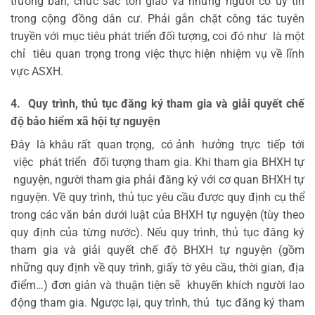
trưởng bản, chức sắc tôn giáo và những người có uy tín
trong cộng đồng dân cư. Phải gắn chặt công tác tuyên
truyền với mục tiêu phát triển đối tượng, coi đó như là một
chỉ tiêu quan trọng trong việc thực hiện nhiệm vụ về lĩnh
vực ASXH.
4
.
Quy trình, thủ tục đăng ký tham gia và giải quyết chế
độ bảo hiểm xã hội tự nguyện
Đây là khâu rất quan trọng, có ảnh hưởng trực tiếp tới
việc phát triển đối tượng tham gia. Khi tham gia BHXH tự
nguyện, người tham gia phải đăng ký với cơ quan BHXH tự
nguyện. Về quy trình, thủ tục yêu cầu được quy định cụ thể
trong các văn bản dưới luật của BHXH tự nguyện (tùy theo
quy định của từng nước). Nếu quy trình, thủ tục đăng ký
tham gia và giải quyết chế độ BHXH tự nguyện (gồm
những quy định về quy trình, giấy tờ yêu cầu, thời gian, địa
điểm…) đơn giản và thuận tiện sẽ khuyến khích người lao
động tham gia. Ngược lại, quy trình, thủ tục đăng ký tham