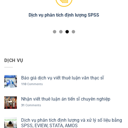
PSS
Chỉnh sửa đạo văn Turnitin
D
DỊCH VỤ
Báo giá dịch vụ viết thuê luận văn thạc sĩ
110
Comments
Nhận viết thuê luận án tiến sĩ chuyên nghiệp
31
Comments
Dịch vụ phân tích định lượng và xử lý số liệu bằng
SPSS, EVIEW, STATA, AMOS