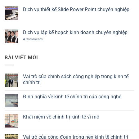
Dịch vụ thiết kế Slide Power Point chuyên nghiệp
Dịch vụ lập kế hoạch kinh doanh chuyên nghiệp
4
Comments
BÀI VIẾT MỚI
Vai trò của chính sách công nghiệp trong kinh tế
chính trị
Không
có
Định nghĩa về kinh tế chính trị của công nghệ
bình
luận
Không
ở
có
Vai
bình
trò
luận
Khái niệm về chính trị kinh tế vĩ mô
của
ở
chính
Định
Không
sách
nghĩa
có
công
về
bình
nghiệp
kinh
luận
Vai trò của công đoàn trong nền kinh tế chính trị
trong