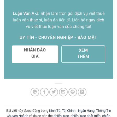
Luận Văn A-Z
nhận làm trọn gói
dịch vụ viết thuê
luận văn thạc sĩ
, luận án tiến sĩ. Liên hệ ngay dịch
vụ viết thuê luận văn của chúng tôi!
UY TÍN - CHUYÊN NGHIỆP - BẢO MẬT
NHẬN BÁO
XEM
GIÁ
THÊM
Bài viết này được đăng trong
Kinh Tế
,
Tài Chính - Ngân Hàng
,
Thông Tin
Chuyên Ngành
và được gắn thẻ
chiến lược
,
chiến lược phát triển
,
chiến