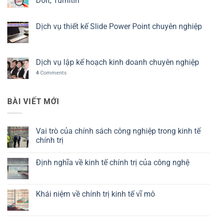
Doit, Turnitin
Dịch vụ thiết kế Slide Power Point chuyên nghiệp
Dịch vụ lập kế hoạch kinh doanh chuyên nghiệp
4
Comments
BÀI VIẾT MỚI
Vai trò của chính sách công nghiệp trong kinh tế
chính trị
Không
có
Định nghĩa về kinh tế chính trị của công nghệ
bình
luận
Không
ở
có
Vai
bình
trò
luận
Khái niệm về chính trị kinh tế vĩ mô
của
ở
chính
Định
Không
sách
nghĩa
có
công
về
bình