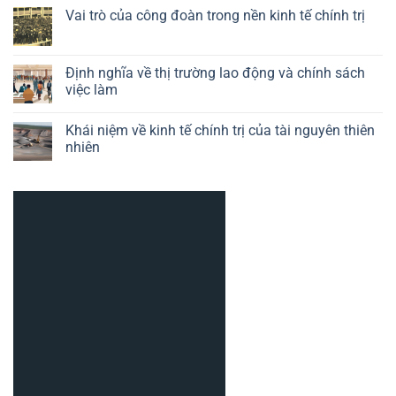
nghiệp
kinh
luận
Vai trò của công đoàn trong nền kinh tế chính trị
trong
tế
ở
kinh
chính
Khái
Không
tế
trị
niệm
có
chính
của
về
bình
trị
công
chính
luận
Định nghĩa về thị trường lao động và chính sách
nghệ
trị
ở
việc làm
kinh
Vai
tế
trò
Không
vĩ
của
có
mô
công
Khái niệm về kinh tế chính trị của tài nguyên thiên
bình
đoàn
luận
nhiên
trong
ở
nền
Định
Không
kinh
nghĩa
có
tế
về
bình
chính
thị
luận
trị
trường
ở
lao
Khái
động
niệm
và
về
chính
kinh
sách
tế
việc
chính
làm
trị
của
tài
nguyên
thiên
nhiên