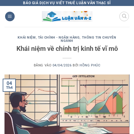
Bỏ
BÁO GIÁ DỊCH VỤ VIẾT THUÊ LUẬN VĂN THẠC SĨ
qua
nội
dung
KHÁI NIỆM
,
TÀI CHÍNH - NGÂN HÀNG
,
THÔNG TIN CHUYÊN
NGÀNH
Khái niệm về chính trị kinh tế vĩ mô
ĐĂNG VÀO
04/04/2026
BỞI
HỒNG PHÚC
04
Th4