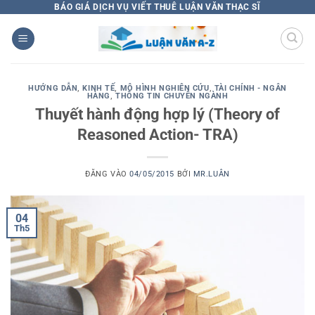
Bỏ
BÁO GIÁ DỊCH VỤ VIẾT THUÊ LUẬN VĂN THẠC SĨ
qua
nội
dung
HƯỚNG DẪN
,
KINH TẾ
,
MÔ HÌNH NGHIÊN CỨU
,
TÀI CHÍNH - NGÂN
HÀNG
,
THÔNG TIN CHUYÊN NGÀNH
Thuyết hành động hợp lý (Theory of
Reasoned Action- TRA)
ĐĂNG VÀO
04/05/2015
BỞI
MR.LUÂN
04
Th5