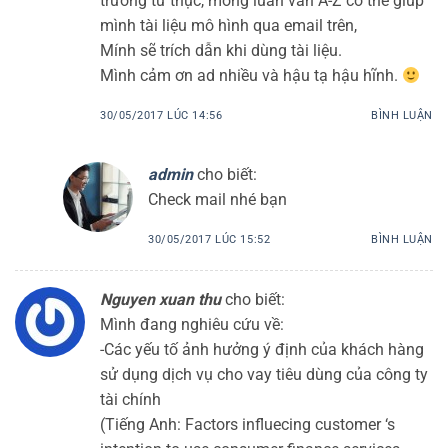
trường tư thục, mong luan van A-Z có thể giúp
mình tài liệu mô hình qua email trên,
Mính sẽ trích dẫn khi dùng tài liệu.
Mình cảm ơn ad nhiều và hậu tạ hậu hĩnh.
30/05/2017 LÚC 14:56
BÌNH LUẬN
admin
cho biết:
Check mail nhé bạn
30/05/2017 LÚC 15:52
BÌNH LUẬN
Nguyen xuan thu
cho biết:
Mình đang nghiêu cứu về:
-Các yếu tố ảnh hưởng ý định của khách hàng
sử dụng dịch vụ cho vay tiêu dùng của công ty
tài chính
(Tiếng Anh: Factors influecing customer ‘s