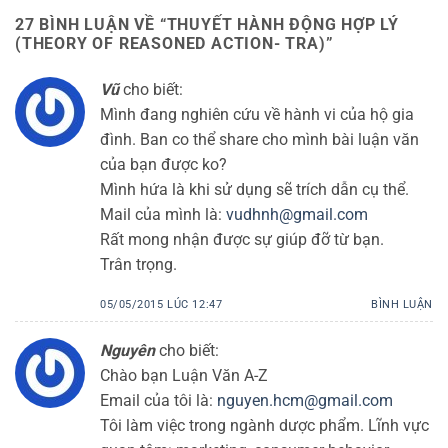
27 BÌNH LUẬN VỀ “
THUYẾT HÀNH ĐỘNG HỢP LÝ
(THEORY OF REASONED ACTION- TRA)
”
Vũ
cho biết:
Mình đang nghiên cứu về hành vi của hộ gia
đình. Ban co thể share cho mình bài luận văn
của bạn được ko?
Mình hứa là khi sử dụng sẽ trích dẫn cụ thể.
Mail của mình là:
vudhnh@gmail.com
Rất mong nhận được sự giúp đỡ từ bạn.
Trân trọng.
05/05/2015 LÚC 12:47
BÌNH LUẬN
Nguyên
cho biết:
Chào bạn Luận Văn A-Z
Email của tôi là:
nguyen.hcm@gmail.com
Tôi làm việc trong ngành dược phẩm. Lĩnh vực