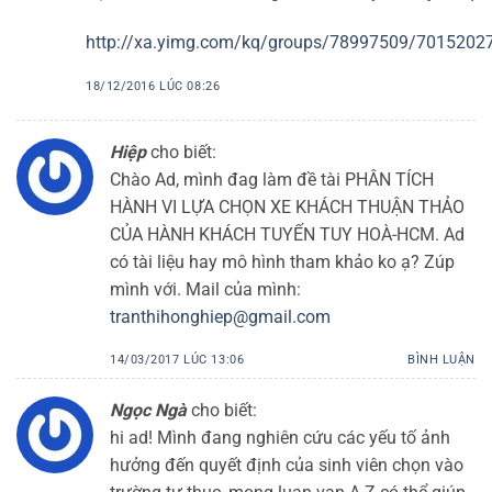
http://xa.yimg.com/kq/groups/78997509/7015
18/12/2016 LÚC 08:26
Hiệp
cho biết:
Chào Ad, mình đag làm đề tài PHÂN TÍCH
HÀNH VI LỰA CHỌN XE KHÁCH THUẬN THẢO
CỦA HÀNH KHÁCH TUYẾN TUY HOÀ-HCM. Ad
có tài liệu hay mô hình tham khảo ko ạ? Zúp
mình với. Mail của mình:
tranthihonghiep@gmail.com
14/03/2017 LÚC 13:06
BÌNH LUẬN
Ngọc Ngà
cho biết:
hi ad! Mình đang nghiên cứu các yếu tố ảnh
hưởng đến quyết định của sinh viên chọn vào