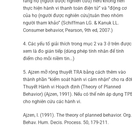
rằng họ (người được nghiên cứu) nên/không nên
thực hiện hành vi thanh toán điện tử” và “động cơ
của họ (người được nghiên cứu)tuân theo nhóm
người tham khảo” (Schiffman LG. & Kanuk LL.
Consumer behavior, Pearson, 9th ed, 2007.)
4. Các yếu tố giải thích trong mục 2 va 3 ở trên được
xem là đo gián tiếp (dùng phép tính nhân để tính
điểm cho mỗi niềm tin…)
5. Ajzen mỡ rộng thuyết TRA bằng cách thêm vào
thành phần “kiểm soát hành vi cảm nhận” cho ra đờ
Thuyết Hành vi Hoạch định (Theory of Planned
Behavior) (Ajzen, 1991). Nếu có thể nên áp dụng TP
cho nghiên cứu các hành vi.
Ajzen, I. (1991). The theory of planned behavior. Org.
Behav. Hum. Decis. Process. 50, 179-211.