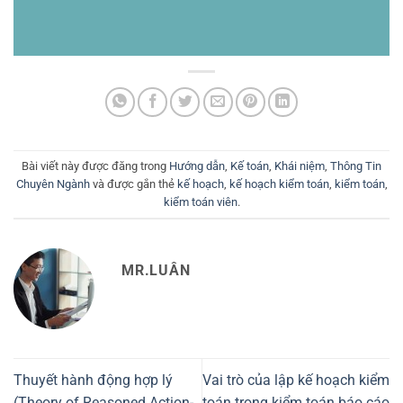
Bài viết này được đăng trong
Hướng dẫn
,
Kế toán
,
Khái niệm
,
Thông Tin
Chuyên Ngành
và được gắn thẻ
kế hoạch
,
kế hoạch kiểm toán
,
kiểm toán
,
kiểm toán viên
.
MR.LUÂN
Thuyết hành động hợp lý
Vai trò của lập kế hoạch kiểm
(Theory of Reasoned Action-
toán trong kiểm toán báo cáo