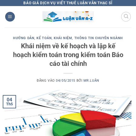
Bỏ
BÁO GIÁ DỊCH VỤ VIẾT THUÊ LUẬN VĂN THẠC SĨ
qua
nội
dung
HƯỚNG DẪN
,
KẾ TOÁN
,
KHÁI NIỆM
,
THÔNG TIN CHUYÊN NGÀNH
Khái niệm về kế hoạch và lập kế
hoạch kiểm toán trong kiểm toán Báo
cáo tài chính
ĐĂNG VÀO
04/05/2015
BỞI
MR.LUÂN
04
Th5