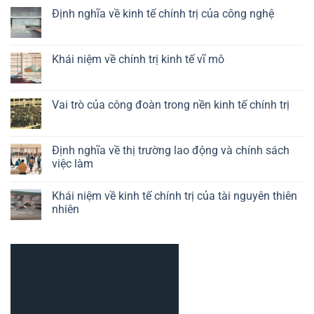
có
Định nghĩa về kinh tế chính trị của công nghệ
bình
luận
Không
ở
có
Vai
bình
trò
luận
Khái niệm về chính trị kinh tế vĩ mô
của
ở
chính
Định
Không
sách
nghĩa
có
công
về
bình
nghiệp
kinh
luận
Vai trò của công đoàn trong nền kinh tế chính trị
trong
tế
ở
kinh
chính
Khái
Không
tế
trị
niệm
có
chính
của
về
bình
trị
công
chính
luận
Định nghĩa về thị trường lao động và chính sách
nghệ
trị
ở
việc làm
kinh
Vai
tế
trò
Không
vĩ
của
có
mô
công
Khái niệm về kinh tế chính trị của tài nguyên thiên
bình
đoàn
luận
nhiên
trong
ở
nền
Định
Không
kinh
nghĩa
có
tế
về
bình
chính
thị
luận
trị
trường
ở
lao
Khái
động
niệm
và
về
chính
kinh
sách
tế