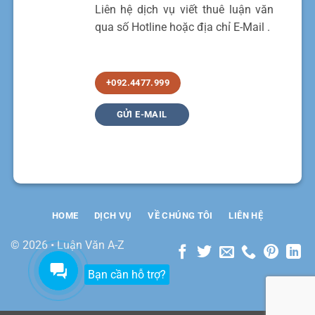
Liên hệ dịch vụ viết thuê luận văn
qua số Hotline hoặc địa chỉ E-Mail .
+092.4477.999
GỬI E-MAIL
HOME
DỊCH VỤ
VỀ CHÚNG TÔI
LIÊN HỆ
© 2026 • Luận Văn A-Z
Bạn cần hỗ trợ?