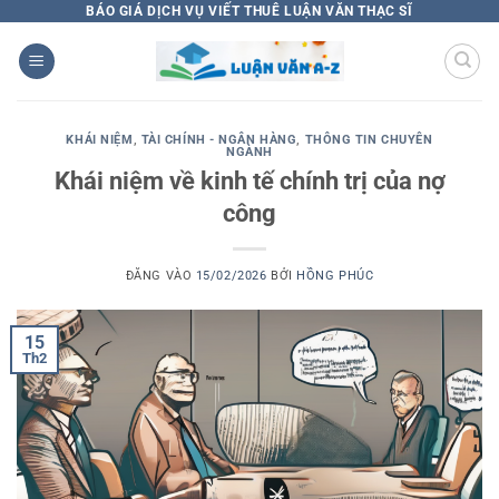
Bỏ
BÁO GIÁ DỊCH VỤ VIẾT THUÊ LUẬN VĂN THẠC SĨ
qua
nội
dung
KHÁI NIỆM
,
TÀI CHÍNH - NGÂN HÀNG
,
THÔNG TIN CHUYÊN
NGÀNH
Khái niệm về kinh tế chính trị của nợ
công
ĐĂNG VÀO
15/02/2026
BỞI
HỒNG PHÚC
15
Th2