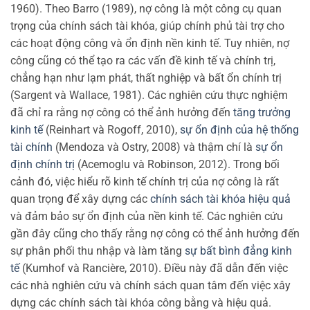
1960). Theo Barro (1989), nợ công là một công cụ quan
trọng của chính sách tài khóa, giúp chính phủ tài trợ cho
các hoạt động công và ổn định nền kinh tế. Tuy nhiên, nợ
công cũng có thể tạo ra các vấn đề kinh tế và chính trị,
chẳng hạn như lạm phát, thất nghiệp và bất ổn chính trị
(Sargent và Wallace, 1981). Các nghiên cứu thực nghiệm
đã chỉ ra rằng nợ công có thể ảnh hưởng đến
tăng trưởng
kinh tế
(Reinhart và Rogoff, 2010),
sự ổn định của hệ thống
tài chính
(Mendoza và Ostry, 2008) và thậm chí là
sự ổn
định chính trị
(Acemoglu và Robinson, 2012). Trong bối
cảnh đó, việc hiểu rõ kinh tế chính trị của nợ công là rất
quan trọng để xây dựng các
chính sách tài khóa hiệu quả
và đảm bảo sự ổn định của nền kinh tế. Các nghiên cứu
gần đây cũng cho thấy rằng nợ công có thể ảnh hưởng đến
sự phân phối thu nhập và làm tăng
sự bất bình đẳng kinh
tế
(Kumhof và Rancière, 2010). Điều này đã dẫn đến việc
các nhà nghiên cứu và chính sách quan tâm đến việc xây
dựng các chính sách tài khóa công bằng và hiệu quả.