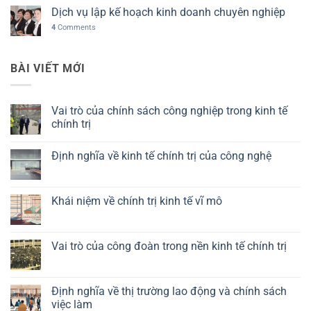
Dịch vụ lập kế hoạch kinh doanh chuyên nghiệp
4
Comments
BÀI VIẾT MỚI
Vai trò của chính sách công nghiệp trong kinh tế
chính trị
Không
có
Định nghĩa về kinh tế chính trị của công nghệ
bình
luận
Không
ở
có
Vai
bình
trò
luận
Khái niệm về chính trị kinh tế vĩ mô
của
ở
chính
Định
Không
sách
nghĩa
có
công
về
bình
nghiệp
kinh
luận
Vai trò của công đoàn trong nền kinh tế chính trị
trong
tế
ở
kinh
chính
Khái
Không
tế
trị
niệm
có
chính
của
về
bình
trị
công
chính
luận
Định nghĩa về thị trường lao động và chính sách
nghệ
trị
ở
việc làm
kinh
Vai