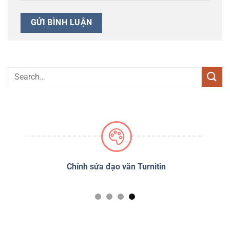
PSS
Chỉnh sửa đạo văn Turnitin
D