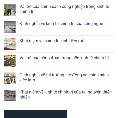
Vai trò của chính sách công nghiệp trong kinh tế
chính trị
Không
có
Định nghĩa về kinh tế chính trị của công nghệ
bình
luận
Không
ở
có
Vai
bình
trò
luận
Khái niệm về chính trị kinh tế vĩ mô
của
ở
chính
Định
Không
sách
nghĩa
có
công
về
bình
nghiệp
kinh
luận
Vai trò của công đoàn trong nền kinh tế chính trị
trong
tế
ở
kinh
chính
Khái
Không
tế
trị
niệm
có
chính
của
về
bình
trị
công
chính
luận
Định nghĩa về thị trường lao động và chính sách
nghệ
trị
ở
việc làm
kinh
Vai
tế
trò
Không
vĩ
của
có
mô
công
Khái niệm về kinh tế chính trị của tài nguyên thiên
bình
đoàn
luận
nhiên
trong
ở
nền
Định
Không
kinh
nghĩa
có
tế
về
bình
chính
thị
luận
trị
trường
ở