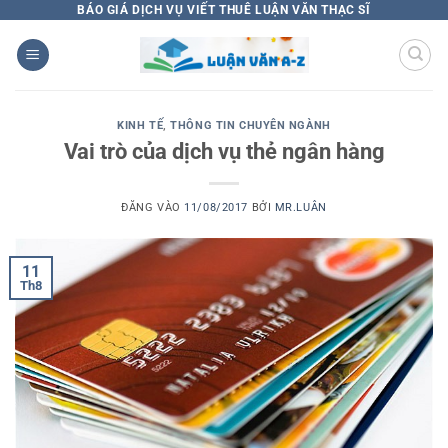
Bỏ
BÁO GIÁ DỊCH VỤ VIẾT THUÊ LUẬN VĂN THẠC SĨ
qua
nội
dung
KINH TẾ
,
THÔNG TIN CHUYÊN NGÀNH
Vai trò của dịch vụ thẻ ngân hàng
ĐĂNG VÀO
11/08/2017
BỞI
MR.LUÂN
11
Th8