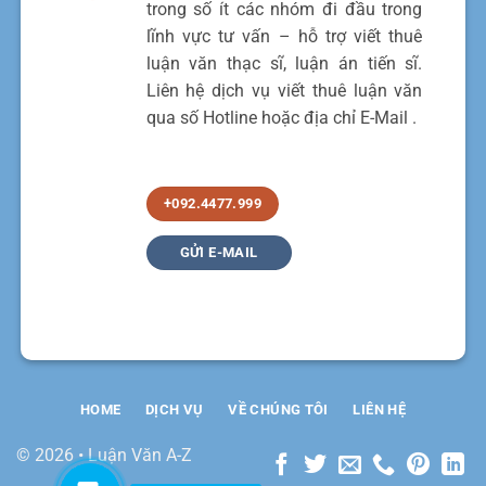
trong số ít các nhóm đi đầu trong
lĩnh vực tư vấn – hỗ trợ viết thuê
luận văn thạc sĩ, luận án tiến sĩ.
Liên hệ dịch vụ viết thuê luận văn
qua số Hotline hoặc địa chỉ E-Mail .
+092.4477.999
GỬI E-MAIL
HOME
DỊCH VỤ
VỀ CHÚNG TÔI
LIÊN HỆ
© 2026 • Luận Văn A-Z