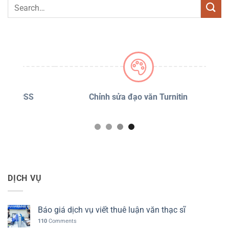
PSS
Chỉnh sửa đạo văn Turnitin
D
DỊCH VỤ
Báo giá dịch vụ viết thuê luận văn thạc sĩ
110
Comments