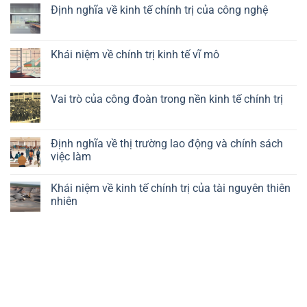
có
Định nghĩa về kinh tế chính trị của công nghệ
bình
luận
Không
ở
có
Vai
bình
trò
luận
Khái niệm về chính trị kinh tế vĩ mô
của
ở
chính
Định
Không
sách
nghĩa
có
công
về
bình
nghiệp
kinh
luận
Vai trò của công đoàn trong nền kinh tế chính trị
trong
tế
ở
kinh
chính
Khái
Không
tế
trị
niệm
có
chính
của
về
bình
trị
công
chính
luận
Định nghĩa về thị trường lao động và chính sách
nghệ
trị
ở
việc làm
kinh
Vai
tế
trò
Không
vĩ
của
có
mô
công
Khái niệm về kinh tế chính trị của tài nguyên thiên
bình
đoàn
luận
nhiên
trong
ở
nền
Định
Không
kinh
nghĩa
có
tế
về
bình
chính
thị
luận
trị
trường
ở
lao
Khái
động
niệm
và
về
chính
kinh
sách
tế
việc
chính