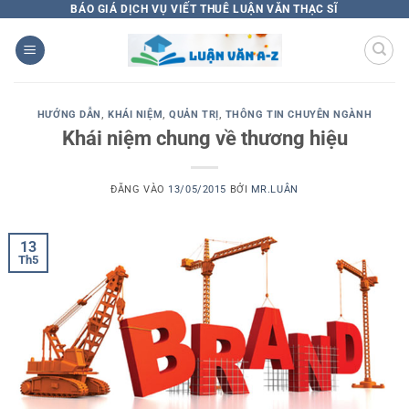
Bỏ
BÁO GIÁ DỊCH VỤ VIẾT THUÊ LUẬN VĂN THẠC SĨ
qua
nội
dung
HƯỚNG DẪN
,
KHÁI NIỆM
,
QUẢN TRỊ
,
THÔNG TIN CHUYÊN NGÀNH
Khái niệm chung về thương hiệu
ĐĂNG VÀO
13/05/2015
BỞI
MR.LUÂN
13
Th5