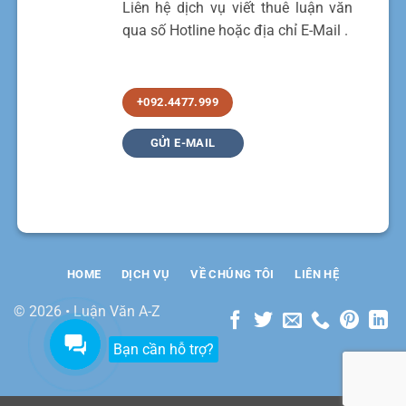
Liên hệ dịch vụ viết thuê luận văn
qua số Hotline hoặc địa chỉ E-Mail .
+092.4477.999
GỬI E-MAIL
HOME
DỊCH VỤ
VỀ CHÚNG TÔI
LIÊN HỆ
© 2026 • Luận Văn A-Z
Bạn cần hỗ trợ?