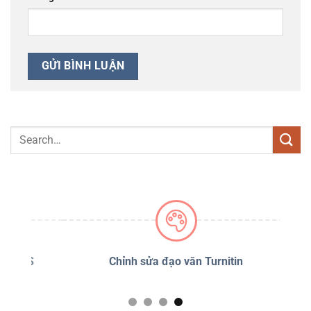
PSS
Chỉnh sửa đạo văn Turnitin
D