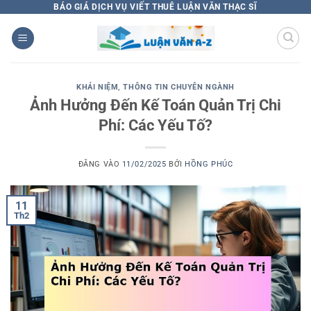
Bỏ
BÁO GIÁ DỊCH VỤ VIẾT THUÊ LUẬN VĂN THẠC SĨ
qua
nội
dung
KHÁI NIỆM
,
THÔNG TIN CHUYÊN NGÀNH
Ảnh Hưởng Đến Kế Toán Quản Trị Chi
Phí: Các Yếu Tố?
ĐĂNG VÀO
11/02/2025
BỞI
HỒNG PHÚC
11
Th2