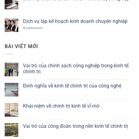
Dịch vụ lập kế hoạch kinh doanh chuyên nghiệp
4
Comments
BÀI VIẾT MỚI
Vai trò của chính sách công nghiệp trong kinh tế
chính trị
Không
có
Định nghĩa về kinh tế chính trị của công nghệ
bình
luận
Không
ở
có
Vai
bình
trò
luận
Khái niệm về chính trị kinh tế vĩ mô
của
ở
chính
Định
Không
sách
nghĩa
có
công
về
bình
nghiệp
kinh
luận
Vai trò của công đoàn trong nền kinh tế chính trị
trong
tế
ở
kinh
chính
Khái
Không
tế
trị
niệm
có
chính