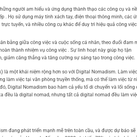
những người am hiểu và ứng dụng thành thạo các công cụ và n
iếp . Họ sử dụng máy tính xách tay, điện thoại thông minh, các 
trực tuyến, và nhiều công cụ khác để duy trì hiệu quả công việc
ân bằng giữa công việc và cuộc sống cá nhân, theo đuổi đam 
hoàn thành nhiệm vụ công việc . Sự linh hoạt này giúp họ tận
, giảm căng thẳng và tăng cường sự sáng tạo trong công việc.
rk) là một khái niệm rộng hơn so với Digital Nomadism. Làm việc
ng làm việc tại văn phòng truyền thống, mà có thể làm việc từ 
 đó, Digital Nomadism bao hàm cả yếu tố di chuyển và lối sống
xa đều là digital nomad, nhưng tất cả digital nomad đều làm việ
ism đang phát triển mạnh mẽ trên toàn cầu, và được dự báo sẽ