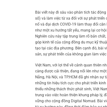
Bài viết này đi sâu vào phân tích tác độn
số) và làm việc từ xa đối với sự phát triể
nổ và đại dịch COVID-19 làm thay đổi căn 
như một xu hướng tất yếu, mang lại cơ hội
Nghiên cứu này tập trung làm rõ bản chất
góp kinh tế của cộng đồng du mục kỹ thuật
tạo tại các địa phương. Bên cạnh đó, bài v
sản, sự phát triển của không gian làm việ
Việt Nam, với lợi thế về cảnh quan thiên nh
càng được cải thiện, đang nổi lên như mộ
Nẵng, Hà Nội, và TP.HCM đã ghi nhận sự t
những tín hiệu tích cực cho phát triển kin
thiểu những thách thức phát sinh, Việt Na
trung vào việc hoàn thiện khung pháp lý, đ
vững cho cộng đồng Digital Nomad. Bài viết
từ xu hướng này, đồng thời đảm bảo sự phá