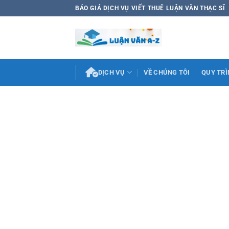
Bỏ
BÁO GIÁ DỊCH VỤ VIẾT THUÊ LUẬN VĂN THẠC SĨ
qua
nội
dung
DỊCH VỤ
VỀ CHÚNG TÔI
QUY TRÌ