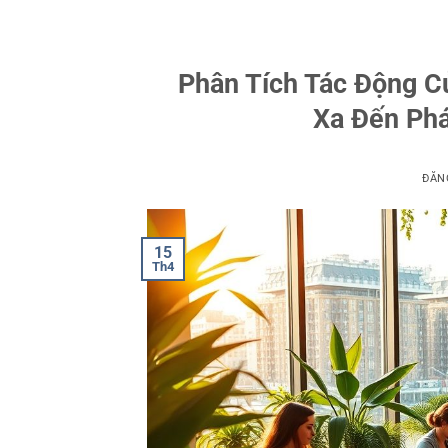
Phân Tích Tác Động C
Xa Đến Phá
ĐĂN
15
Th4