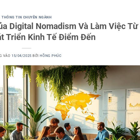
THÔNG TIN CHUYÊN NGÀNH
ủa Digital Nomadism Và Làm Việc Từ
t Triển Kinh Tế Điểm Đến
G VÀO
15/04/2025
BỞI
HỒNG PHÚC
Dịch vụ viết
thuê luận văn
thạc sĩ