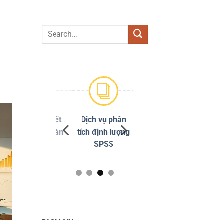
Dịch vụ viết
Dịch vụ phân
Chỉnh sửa
thuê luận án
tích định lượng
đạo văn
tiến sĩ
SPSS
Turnitin