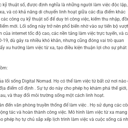
 kỹ thuật số, được định nghĩa là những người làm việc độc lập,
xa, và có khả năng di chuyển linh hoạt giữa các địa điểm khác
à các công cụ kỹ thuật số để duy trì công việc, kiếm thu nhập, đ
iểm mới. Lối sống này trở nên phổ biến nhờ vào sự tiến bộ vượ
n của internet tốc độ cao, các nền tảng làm việc trực tuyến, và 
ID-19, dù gây ra nhiều khó khăn, nhưng cũng đóng vai trò quan
ẩy xu hướng làm việc từ xa, tạo điều kiện thuận lợi cho sự phát
gồm:
của lối sống Digital Nomad. Họ có thể làm việc từ bất cứ nơi nào
i địa điểm cố định . Sự tự do này cho phép họ khám phá thế giới,
u, và thay đổi môi trường sống một cách linh hoạt.
n đến văn phòng truyền thống để làm việc . Họ sử dụng các c
 cộng tác và hoàn thành công việc. Mô hình làm việc từ xa mang 
cho phép họ tự chủ sắp xếp lịch trình làm việc và cuộc sống cá n