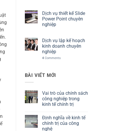
Dịch vụ thiết kế Slide
uật
Power Point chuyên
bùng
nghiệp
ên
ến.
Dịch vụ lập kế hoạch
đóng
kinh doanh chuyên
nghiệp
áng
4
Comments
g
BÀI VIẾT MỚI
y
Vai trò của chính sách
công nghiệp trong
m
kinh tế chính trị
p
Không
có
ền
Định nghĩa về kinh tế
bình
luận
chính trị của công
tế
ở
nghệ
Vai