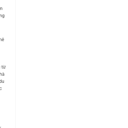
ền
ứng
mê
 từ
nhà
 du
c