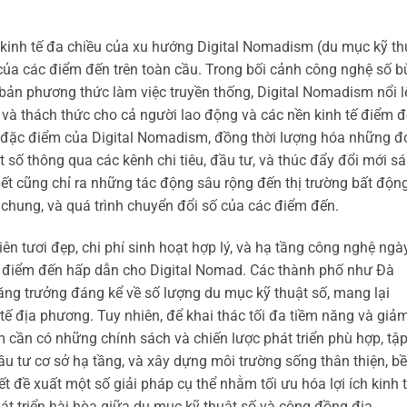
g kinh tế đa chiều của xu hướng Digital Nomadism (du mục kỹ th
n của các điểm đến trên toàn cầu. Trong bối cảnh công nghệ số 
bản phương thức làm việc truyền thống, Digital Nomadism nổi l
 và thách thức cho cả người lao động và các nền kinh tế điểm đ
, đặc điểm của Digital Nomadism, đồng thời lượng hóa những 
 số thông qua các kênh chi tiêu, đầu tư, và thúc đẩy đổi mới s
iết cũng chỉ ra những tác động sâu rộng đến thị trường bất độn
c chung, và quá trình chuyển đổi số của các điểm đến.
iên tươi đẹp, chi phí sinh hoạt hợp lý, và hạ tầng công nghệ ngà
t điểm đến hấp dẫn cho Digital Nomad. Các thành phố như Đà
ăng trưởng đáng kể về số lượng du mục kỹ thuật số, mang lại
h tế địa phương. Tuy nhiên, để khai thác tối đa tiềm năng và giả
m cần có những chính sách và chiến lược phát triển phù hợp, tậ
ầu tư cơ sở hạ tầng, và xây dựng môi trường sống thân thiện, b
 đề xuất một số giải pháp cụ thể nhằm tối ưu hóa lợi ích kinh 
t triển hài hòa giữa du mục kỹ thuật số và cộng đồng địa