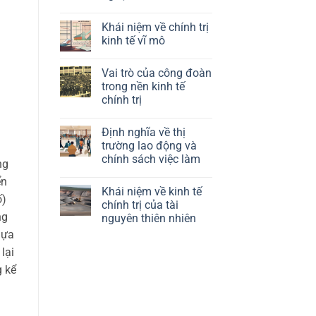
trò
Không
của
có
chính
Khái niệm về chính trị
bình
sách
luận
kinh tế vĩ mô
công
ở
nghiệp
Định
Không
trong
nghĩa
có
kinh
Vai trò của công đoàn
về
bình
tế
kinh
luận
trong nền kinh tế
chính
tế
ở
trị
chính trị
chính
Khái
trị
niệm
Không
của
về
có
công
chính
Định nghĩa về thị
bình
nghệ
trị
luận
trường lao động và
kinh
ở
tế
chính sách việc làm
Vai
ng
vĩ
trò
mô
Không
của
ển
có
công
Khái niệm về kinh tế
bình
đoàn
ố)
luận
chính trị của tài
trong
ở
nền
ng
nguyên thiên nhiên
Định
kinh
nghĩa
lựa
tế
Không
về
chính
có
thị
lại
trị
bình
trường
luận
lao
g kể
ở
động
Khái
và
niệm
chính
về
sách
kinh
việc
tế