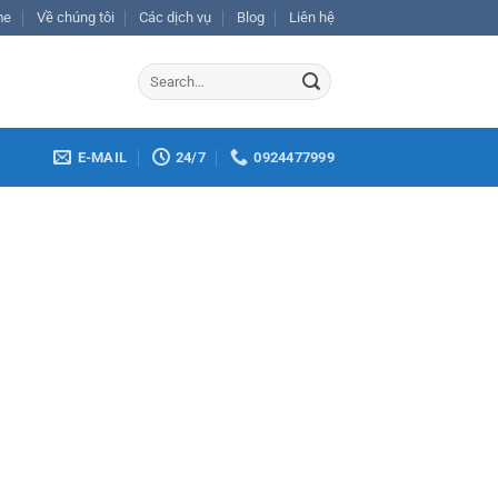
me
Về chúng tôi
Các dịch vụ
Blog
Liên hệ
E-MAIL
24/7
0924477999