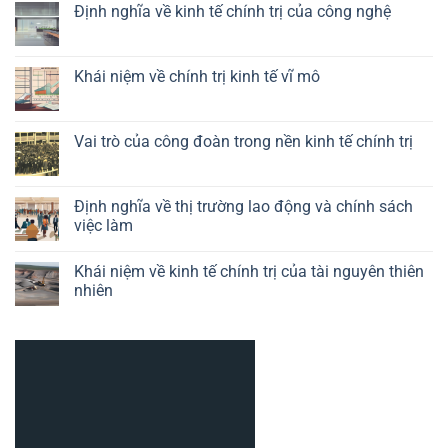
Định nghĩa về kinh tế chính trị của công nghệ
bình
luận
Không
ở
có
Vai
bình
trò
luận
Khái niệm về chính trị kinh tế vĩ mô
của
ở
chính
Định
Không
sách
nghĩa
có
công
về
bình
nghiệp
kinh
luận
Vai trò của công đoàn trong nền kinh tế chính trị
trong
tế
ở
kinh
chính
Khái
Không
tế
trị
niệm
có
chính
của
về
bình
trị
công
chính
luận
Định nghĩa về thị trường lao động và chính sách
nghệ
trị
ở
việc làm
kinh
Vai
tế
trò
Không
vĩ
của
có
mô
công
Khái niệm về kinh tế chính trị của tài nguyên thiên
bình
đoàn
luận
nhiên
trong
ở
nền
Định
Không
kinh
nghĩa
có
tế
về
bình
chính
thị
luận
trị
trường
ở
lao
Khái
động
niệm
và
về
chính
kinh
sách
tế
việc
chính