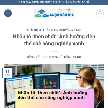
Bỏ
BÁO GIÁ DỊCH VỤ VIẾT THUÊ LUẬN VĂN THẠC SĨ
qua
nội
dung
KHÁI NIỆM
,
THÔNG TIN CHUYÊN NGÀNH
Nhân tố ‘then chốt’: Ảnh hưởng đến
thể chế công nghiệp xanh
ĐĂNG VÀO
11/02/2025
BỞI
HỒNG PHÚC
11
Th2