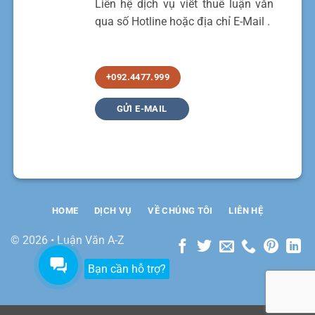
Liên hệ dịch vụ viết thuê luận văn
qua số Hotline hoặc địa chỉ E-Mail .
+092.4477.999
GỬI E-MAIL
HOME
DỊCH VỤ
VỀ CHÚNG TÔI
LIÊN HỆ
© 2026 • Luận Văn A-Z
Bạn cần hỗ trợ?