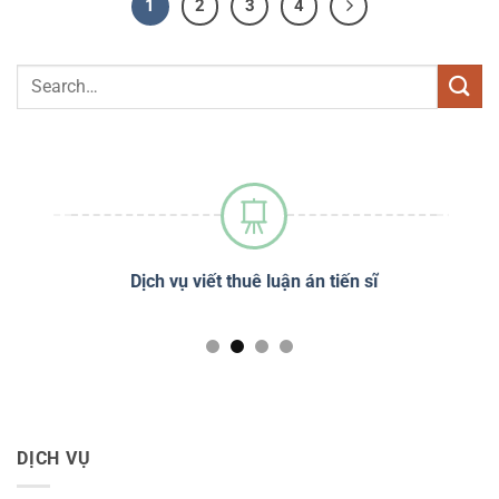
1
2
3
4
 sĩ
Dịch vụ viết thuê luận án tiến sĩ
Dị
DỊCH VỤ