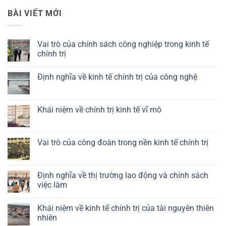
BÀI VIẾT MỚI
Vai trò của chính sách công nghiệp trong kinh tế
chính trị
Không
có
Định nghĩa về kinh tế chính trị của công nghệ
bình
luận
Không
ở
có
Vai
bình
trò
luận
Khái niệm về chính trị kinh tế vĩ mô
của
ở
chính
Định
Không
sách
nghĩa
có
công
về
bình
nghiệp
kinh
luận
Vai trò của công đoàn trong nền kinh tế chính trị
trong
tế
ở
kinh
chính
Khái
Không
tế
trị
niệm
có
chính
của
về
bình
trị
công
chính
luận
Định nghĩa về thị trường lao động và chính sách
nghệ
trị
ở
việc làm
kinh
Vai
tế
trò
Không
vĩ
của
có
mô
công
Khái niệm về kinh tế chính trị của tài nguyên thiên
bình
đoàn
luận
nhiên
trong
ở
nền