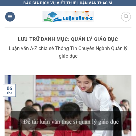
Bỏ
BÁO GIÁ DỊCH VỤ VIẾT THUÊ LUẬN VĂN THẠC SĨ
qua
nội
dung
LƯU TRỮ DANH MỤC:
QUẢN LÝ GIÁO DỤC
Luận văn A-Z chia sẻ Thông Tin Chuyên Ngành Quản lý
giáo dục
06
Th3