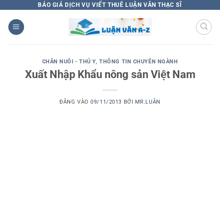
Bỏ
BÁO GIÁ DỊCH VỤ VIẾT THUÊ LUẬN VĂN THẠC SĨ
qua
nội
dung
CHĂN NUÔI - THÚ Y
,
THÔNG TIN CHUYÊN NGÀNH
Xuất Nhập Khẩu nông sản Việt Nam
ĐĂNG VÀO
09/11/2013
BỞI
MR.LUÂN