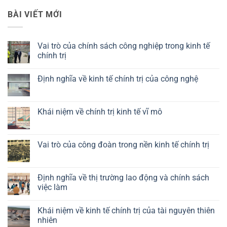
BÀI VIẾT MỚI
Vai trò của chính sách công nghiệp trong kinh tế
chính trị
Không
có
Định nghĩa về kinh tế chính trị của công nghệ
bình
luận
Không
ở
có
Vai
bình
trò
luận
Khái niệm về chính trị kinh tế vĩ mô
của
ở
chính
Định
Không
sách
nghĩa
có
công
về
bình
nghiệp
kinh
luận
Vai trò của công đoàn trong nền kinh tế chính trị
trong
tế
ở
kinh
chính
Khái
Không
tế
trị
niệm
có
chính
của
về
bình
trị
công
chính
luận
Định nghĩa về thị trường lao động và chính sách
nghệ
trị
ở
việc làm
kinh
Vai
tế
trò
Không
vĩ
của
có
mô
công
Khái niệm về kinh tế chính trị của tài nguyên thiên
bình
đoàn
luận
nhiên
trong
ở