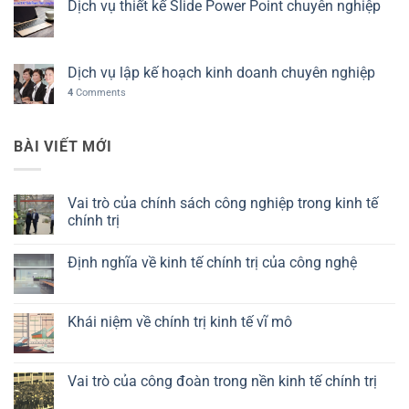
Dịch vụ thiết kế Slide Power Point chuyên nghiệp
Dịch vụ lập kế hoạch kinh doanh chuyên nghiệp
4
Comments
BÀI VIẾT MỚI
Vai trò của chính sách công nghiệp trong kinh tế
chính trị
Không
có
Định nghĩa về kinh tế chính trị của công nghệ
bình
luận
Không
ở
có
Vai
bình
trò
luận
Khái niệm về chính trị kinh tế vĩ mô
của
ở
chính
Định
Không
sách
nghĩa
có
công
về
bình
nghiệp
kinh
luận
Vai trò của công đoàn trong nền kinh tế chính trị
trong
tế
ở
kinh
chính
Khái
Không
tế