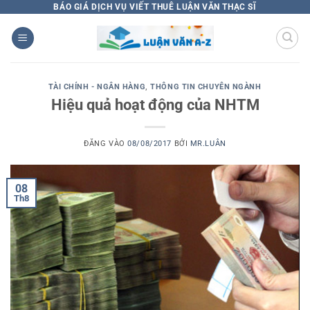
Bỏ
BÁO GIÁ DỊCH VỤ VIẾT THUÊ LUẬN VĂN THẠC SĨ
qua
nội
dung
TÀI CHÍNH - NGÂN HÀNG
,
THÔNG TIN CHUYÊN NGÀNH
Hiệu quả hoạt động của NHTM
ĐĂNG VÀO
08/08/2017
BỞI
MR.LUÂN
08
Th8