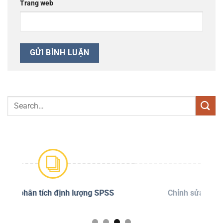
Trang web
PSS
Chỉnh sửa đạo văn Turnitin
D