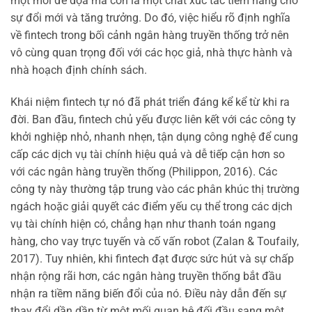
một mối đe dọa mà còn là một chất xúc tác tiềm năng cho
sự đổi mới và tăng trưởng. Do đó, việc hiểu rõ định nghĩa
về fintech trong bối cảnh ngân hàng truyền thống trở nên
vô cùng quan trọng đối với các học giả, nhà thực hành và
nhà hoạch định chính sách.
Khái niệm fintech tự nó đã phát triển đáng kể kể từ khi ra
đời. Ban đầu, fintech chủ yếu được liên kết với các công ty
khởi nghiệp nhỏ, nhanh nhẹn, tận dụng công nghệ để cung
cấp các dịch vụ tài chính hiệu quả và dễ tiếp cận hơn so
với các ngân hàng truyền thống (Philippon, 2016). Các
công ty này thường tập trung vào các phân khúc thị trường
ngách hoặc giải quyết các điểm yếu cụ thể trong các dịch
vụ tài chính hiện có, chẳng hạn như thanh toán ngang
hàng, cho vay trực tuyến và cố vấn robot (Zalan & Toufaily,
2017). Tuy nhiên, khi fintech đạt được sức hút và sự chấp
nhận rộng rãi hơn, các ngân hàng truyền thống bắt đầu
nhận ra tiềm năng biến đổi của nó. Điều này dẫn đến sự
thay đổi dần dần từ một mối quan hệ đối đầu sang một