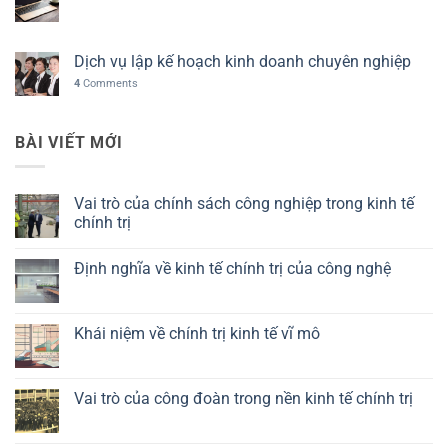
Dịch vụ lập kế hoạch kinh doanh chuyên nghiệp
4
Comments
BÀI VIẾT MỚI
Vai trò của chính sách công nghiệp trong kinh tế
chính trị
Không
có
Định nghĩa về kinh tế chính trị của công nghệ
bình
luận
Không
ở
có
Vai
bình
trò
luận
Khái niệm về chính trị kinh tế vĩ mô
của
ở
chính
Định
Không
sách
nghĩa
có
công
về
bình
nghiệp
kinh
luận
Vai trò của công đoàn trong nền kinh tế chính trị
trong
tế
ở
kinh
chính
Khái
Không
tế
trị
niệm
có
chính
của
về
bình