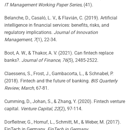
IT Management Working Paper Series
, (41).
Belanche, D., Casaló, L. V., & Flavián, C. (2019). Artificial
intelligence in financial services: benefits, risks, and
regulatory implications.
Journal of Innovation
Management
,
7
(1), 22-34.
Boot, A. W., & Thakor, A. V. (2021). Can fintech replace
banks?.
Journal of Finance
,
76
(5), 2485-2522.
Claessens, S., Frost, J., Gambacorta, L., & Schnabel, P.
(2018). Fintech and the future of banking.
BIS Quarterly
Review
,
March
, 67-81.
Cumming, D., Johan, S., & Zhang, Y. (2020). Fintech venture
capital.
Venture Capital
,
22
(2), 97-114.
Dorfleitner, G., Hornuf, L., Schmitt, M., & Weber, M. (2017).
FinTech in Germany.
FinTech in Germany
.