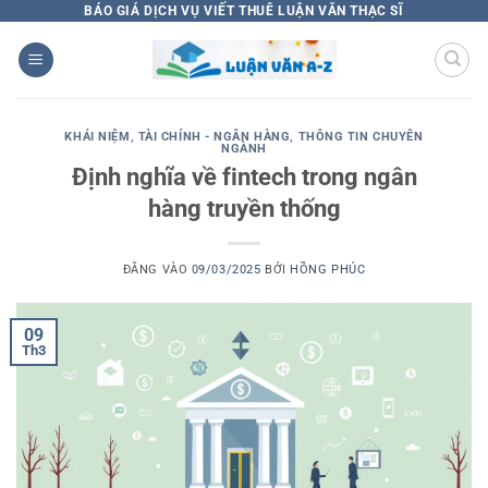
Bỏ
BÁO GIÁ DỊCH VỤ VIẾT THUÊ LUẬN VĂN THẠC SĨ
qua
nội
dung
KHÁI NIỆM
,
TÀI CHÍNH - NGÂN HÀNG
,
THÔNG TIN CHUYÊN
NGÀNH
Định nghĩa về fintech trong ngân
hàng truyền thống
ĐĂNG VÀO
09/03/2025
BỞI
HỒNG PHÚC
09
Th3