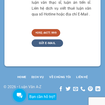
luận văn thạc sĩ, luận án tiến sĩ.
Liên hệ dịch vụ viết thuê luận văn
qua số Hotline hoặc địa chỉ E-Mail .
+092.4477.999
GỬI E-MAIL
HOME
DỊCH VỤ
VỀ CHÚNG TÔI
LIÊN HỆ
© 2026 • Luận Văn A-Z
Bạn cần hỗ trợ?