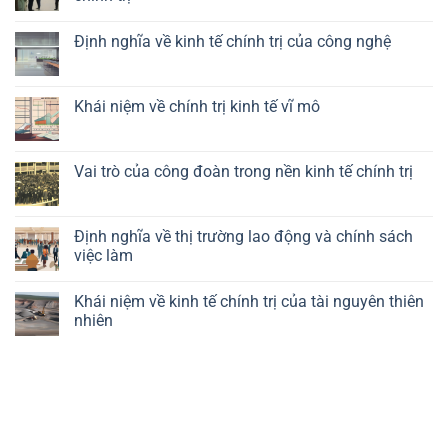
Không
có
Định nghĩa về kinh tế chính trị của công nghệ
bình
luận
Không
ở
có
Vai
bình
trò
luận
Khái niệm về chính trị kinh tế vĩ mô
của
ở
chính
Định
Không
sách
nghĩa
có
công
về
bình
nghiệp
kinh
luận
Vai trò của công đoàn trong nền kinh tế chính trị
trong
tế
ở
kinh
chính
Khái
Không
tế
trị
niệm
có
chính
của
về
bình
trị
công
chính
luận
Định nghĩa về thị trường lao động và chính sách
nghệ
trị
ở
việc làm
kinh
Vai
tế
trò
Không
vĩ
của
có
mô
công
Khái niệm về kinh tế chính trị của tài nguyên thiên
bình
đoàn
luận
nhiên
trong
ở
nền
Định
Không
kinh
nghĩa
có
tế
về
bình
chính
thị
luận
trị
trường
ở
lao
Khái
động
niệm
và
về
chính
kinh