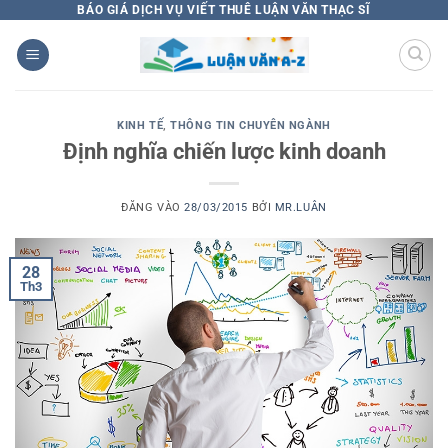
Bỏ
BÁO GIÁ DỊCH VỤ VIẾT THUÊ LUẬN VĂN THẠC SĨ
qua
nội
dung
KINH TẾ
,
THÔNG TIN CHUYÊN NGÀNH
Định nghĩa chiến lược kinh doanh
ĐĂNG VÀO
28/03/2015
BỞI
MR.LUÂN
28
Th3