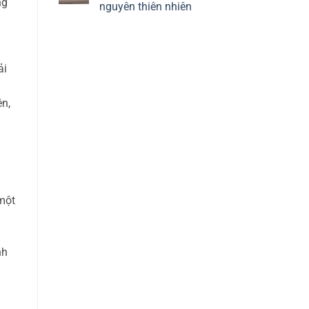
ng
nền
nguyên thiên nhiên
Định
kinh
nghĩa
tế
Không
về
chính
có
thị
trị
bình
trường
luận
lao
ở
động
Khái
ải
và
niệm
chính
về
sách
kinh
việc
ên,
tế
làm
chính
trị
của
tài
nguyên
thiên
nhiên
 một
nh