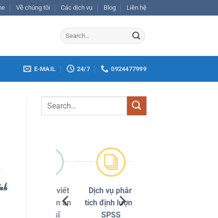
me
Về chúng tôi
Các dịch vụ
Blog
Liên hệ
E-MAIL
24/7
0924477999
Dịch vụ viết
Dịch vụ phân
Chỉnh sửa
thuê luận án
tích định lượng
đạo văn
tiến sĩ
SPSS
Turnitin