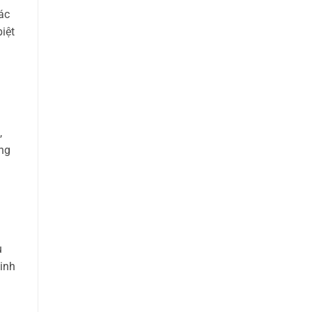
ác
iệt
,
ứng
u
kinh