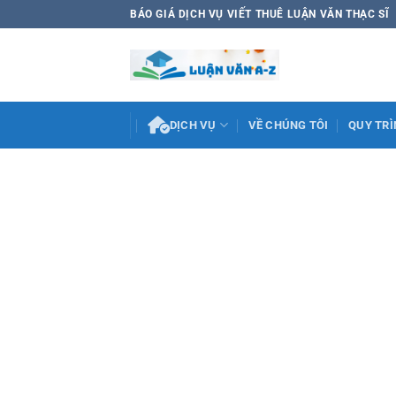
Bỏ
BÁO GIÁ DỊCH VỤ VIẾT THUÊ LUẬN VĂN THẠC SĨ
qua
nội
dung
DỊCH VỤ
VỀ CHÚNG TÔI
QUY TRÌ