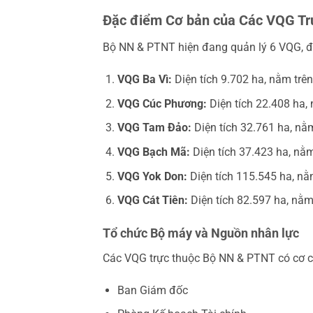
Đặc điểm Cơ bản của Các VQG Tr
Bộ NN & PTNT hiện đang quản lý 6 VQG, đạ
VQG Ba Vì:
Diện tích 9.702 ha, nằm trê
VQG Cúc Phương:
Diện tích 22.408 ha,
VQG Tam Đảo:
Diện tích 32.761 ha, nằ
VQG Bạch Mã:
Diện tích 37.423 ha, nằ
VQG Yok Don:
Diện tích 115.545 ha, nằ
VQG Cát Tiên:
Diện tích 82.597 ha, nằ
Tổ chức Bộ máy và Nguồn nhân lực
Các VQG trực thuộc Bộ NN & PTNT có cơ c
Ban Giám đốc