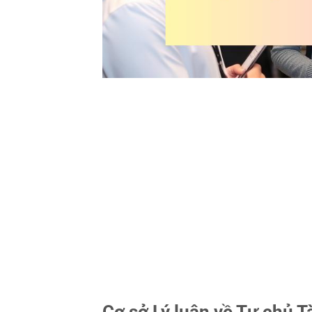
Cơ sở Lý luận về Tự chủ T