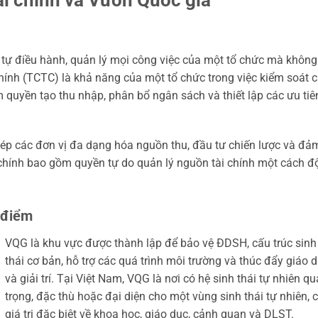
tự điều hành, quản lý mọi công việc của một tổ chức mà không
chính (TCTC) là khả năng của một tổ chức trong việc kiểm soát 
m quyền tạo thu nhập, phân bổ ngân sách và thiết lập các ưu tiê
ép các đơn vị đa dạng hóa nguồn thu, đầu tư chiến lược và đả
i chính bao gồm quyền tự do quản lý nguồn tài chính một cách đ
 điểm
VQG là khu vực được thành lập để bảo vệ ĐDSH, cấu trúc sinh
thái cơ bản, hỗ trợ các quá trình môi trường và thúc đẩy giáo 
và giải trí. Tại Việt Nam, VQG là nơi có hệ sinh thái tự nhiên q
trọng, đặc thù hoặc đại diện cho một vùng sinh thái tự nhiên, 
giá trị đặc biệt về khoa học, giáo dục, cảnh quan và DLST.