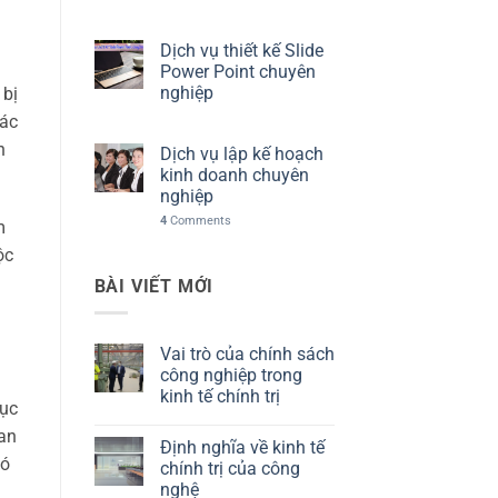
Dịch vụ thiết kế Slide
Power Point chuyên
nghiệp
 bị
các
n
Dịch vụ lập kế hoạch
kinh doanh chuyên
nghiệp
4
Comments
m
ộc
BÀI VIẾT MỚI
Vai trò của chính sách
công nghiệp trong
kinh tế chính trị
dục
Không
uan
có
Định nghĩa về kinh tế
bình
có
luận
chính trị của công
ở
nghệ
Vai