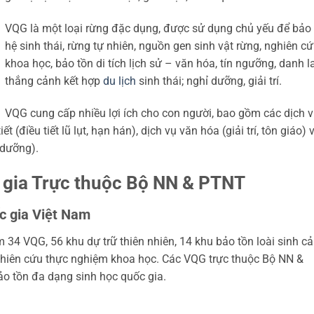
VQG là một loại rừng đặc dụng, được sử dụng chủ yếu để bảo
hệ sinh thái, rừng tự nhiên, nguồn gen sinh vật rừng, nghiên c
khoa học, bảo tồn di tích lịch sử – văn hóa, tín ngưỡng, danh 
thắng cảnh kết hợp
du lịch
sinh thái; nghỉ dưỡng, giải trí.
VQG cung cấp nhiều lợi ích cho con người, bao gồm các dịch 
 (điều tiết lũ lụt, hạn hán), dịch vụ văn hóa (giải trí, tôn giáo) 
h dưỡng).
gia Trực thuộc Bộ NN & PTNT
c gia Việt Nam
4 VQG, 56 khu dự trữ thiên nhiên, 14 khu bảo tồn loài sinh cả
ghiên cứu thực nghiệm khoa học. Các VQG trực thuộc Bộ NN &
ảo tồn đa dạng sinh học quốc gia.