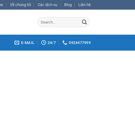
me
Về chúng tôi
Các dịch vụ
Blog
Liên hệ
E-MAIL
24/7
0924477999