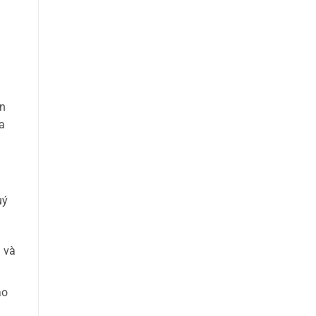
án
a
uý
 và
ạo