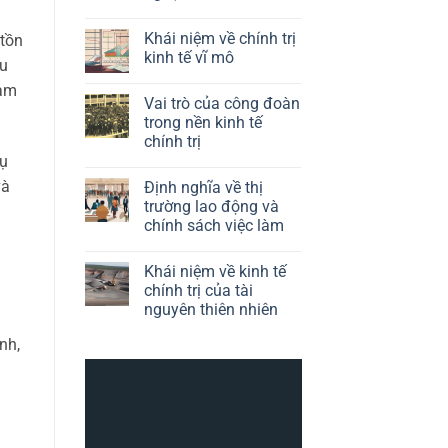
trò
Không
của
có
chính
Khái niệm về chính trị
 tồn
bình
sách
luận
kinh tế vĩ mô
công
ứu
ở
nghiệp
Định
Không
trong
lam
nghĩa
có
kinh
Vai trò của công đoàn
về
bình
tế
kinh
luận
trong nền kinh tế
chính
tế
ở
trị
chính trị
chính
Khái
trị
niệm
vụ
Không
của
về
có
công
chính
và
Định nghĩa về thị
bình
nghệ
trị
luận
trường lao động và
kinh
ở
tế
chính sách việc làm
Vai
vĩ
trò
mô
Không
của
có
công
Khái niệm về kinh tế
bình
đoàn
luận
chính trị của tài
trong
ở
nền
nguyên thiên nhiên
Định
kinh
nghĩa
tế
Không
về
nh,
chính
có
thị
trị
bình
trường
luận
lao
ở
động
Khái
và
niệm
chính
về
sách
kinh
việc
tế