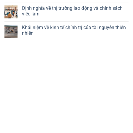
chính
của
về
bình
trị
công
chính
luận
Định nghĩa về thị trường lao động và chính sách
nghệ
trị
ở
việc làm
kinh
Vai
tế
trò
Không
vĩ
của
có
mô
công
Khái niệm về kinh tế chính trị của tài nguyên thiên
bình
đoàn
luận
nhiên
trong
ở
nền
Định
Không
kinh
nghĩa
có
tế
về
bình
chính
thị
luận
trị
trường
ở
lao
Khái
động
niệm
và
về
chính
kinh
sách
tế
việc
chính
làm
trị
của
tài
nguyên
thiên
nhiên