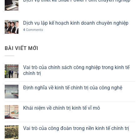
Dịch vụ lập kế hoạch kinh doanh chuyên nghiệp
4
Comments
BÀI VIẾT MỚI
Vai trò của chính sách công nghiệp trong kinh tế
chính trị
Không
có
Định nghĩa về kinh tế chính trị của công nghệ
bình
luận
Không
ở
có
Vai
bình
trò
luận
Khái niệm về chính trị kinh tế vĩ mô
của
ở
chính
Định
Không
sách
nghĩa
có
công
về
bình
nghiệp
kinh
luận
Vai trò của công đoàn trong nền kinh tế chính trị
trong
tế
ở
kinh
chính
Khái
Không
tế
trị
niệm
có