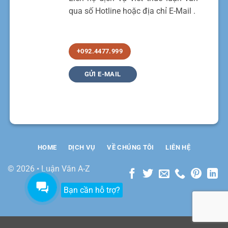
qua số Hotline hoặc địa chỉ E-Mail .
+092.4477.999
GỬI E-MAIL
HOME
DỊCH VỤ
VỀ CHÚNG TÔI
LIÊN HỆ
© 2026 • Luận Văn A-Z
Bạn cần hỗ trợ?