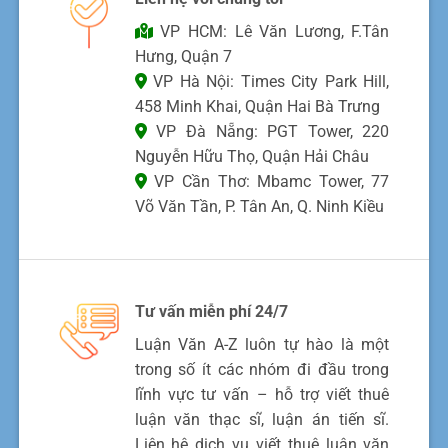
VP HCM: Lê Văn Lương, F.Tân
Hưng, Quận 7
VP Hà Nội: Times City Park Hill,
458 Minh Khai, Quận Hai Bà Trưng
VP Đà Nẵng: PGT Tower, 220
Nguyễn Hữu Thọ, Quận Hải Châu
VP Cần Thơ: Mbamc Tower, 77
Võ Văn Tần, P. Tân An, Q. Ninh Kiều
Tư vấn miễn phí 24/7
Luận Văn A-Z luôn tự hào là một
trong số ít các nhóm đi đầu trong
lĩnh vực tư vấn – hỗ trợ viết thuê
luận văn thạc sĩ, luận án tiến sĩ.
Liên hệ dịch vụ viết thuê luận văn