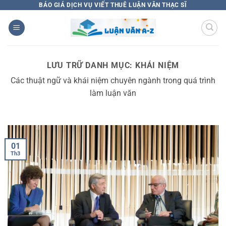
Bỏ
BÁO GIÁ DỊCH VỤ VIẾT THUÊ LUẬN VĂN THẠC SĨ
qua
nội
dung
LƯU TRỮ DANH MỤC:
KHÁI NIỆM
Các thuật ngữ và khái niệm chuyên ngành trong quá trình
làm luận văn
01
Th3