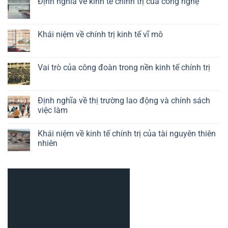
Định nghĩa về kinh tế chính trị của công nghệ
bình
luận
Không
ở
có
Vai
bình
trò
luận
Khái niệm về chính trị kinh tế vĩ mô
của
ở
chính
Định
Không
sách
nghĩa
có
công
về
bình
nghiệp
kinh
luận
Vai trò của công đoàn trong nền kinh tế chính trị
trong
tế
ở
kinh
chính
Khái
Không
tế
trị
niệm
có
chính
của
về
bình
trị
công
chính
luận
Định nghĩa về thị trường lao động và chính sách
nghệ
trị
ở
việc làm
kinh
Vai
tế
trò
Không
vĩ
của
có
mô
công
Khái niệm về kinh tế chính trị của tài nguyên thiên
bình
đoàn
luận
nhiên
trong
ở
nền
Định
Không
kinh
nghĩa
có
tế
về
bình
chính
thị
luận
trị
trường
ở
lao
Khái
động
niệm
và
về
chính
kinh
sách
tế
việc
chính
làm
trị