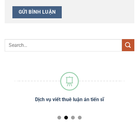
sĩ
Dịch vụ viết thuê luận án tiến sĩ
Dị