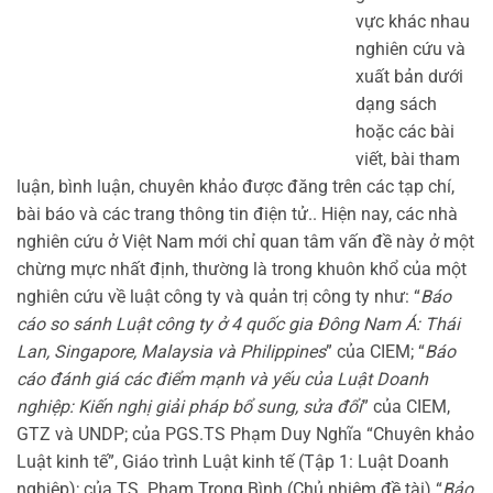
vực khác nhau
nghiên cứu và
xuất bản dưới
dạng sách
hoặc các bài
viết, bài tham
luận, bình luận, chuyên khảo được đăng trên các tạp chí,
bài báo và các trang thông tin điện tử.. Hiện nay, các nhà
nghiên cứu ở Việt Nam mới chỉ quan tâm vấn đề này ở một
chừng mực nhất định, thường là trong khuôn khổ của một
nghiên cứu về luật công ty và quản trị công ty như: “
Báo
cáo so sánh Luật công ty ở 4 quốc gia Đông Nam Á: Thái
Lan, Singapore, Malaysia và Philippines
” của CIEM; “
Báo
cáo đánh giá các điểm mạnh và yếu của Luật Doanh
nghiệp: Kiến nghị giải pháp bổ sung, sửa đổi
” của CIEM,
GTZ và UNDP; của PGS.TS Phạm Duy Nghĩa “Chuyên khảo
Luật kinh tế”, Giáo trình Luật kinh tế (Tập 1: Luật Doanh
nghiệp); của TS. Phạm Trọng Bình (Chủ nhiệm đề tài) “
Bảo