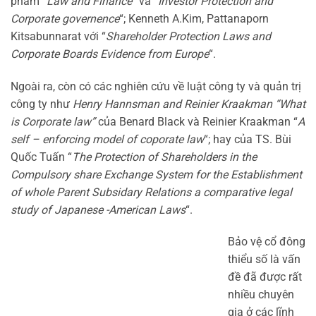
phẩm “
Law and Finance
” và “
Investor Protection and
Corporate governence
“; Kenneth A.Kim, Pattanaporn
Kitsabunnarat với “
Shareholder Protection Laws and
Corporate Boards Evidence from Europe
“.
Ngoài ra, còn có các nghiên cứu về luật công ty và quản trị
công ty như
Henry Hannsman and Reinier Kraakman “What
is Corporate law”
của Benard Black và Reinier Kraakman “
A
self – enforcing model of coporate law
“; hay của TS. Bùi
Quốc Tuấn “
The Protection of Shareholders in the
Compulsory share Exchange System for the Establishment
of whole Parent Subsidary Relations a comparative legal
study of Japanese -American Laws
“.
Bảo vệ cổ đông
thiểu số là vấn
đề đã được rất
nhiều chuyên
gia ở các lĩnh