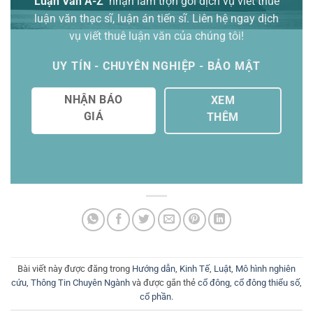
Luận Văn A-Z
nhận làm trọn gói
dịch vụ viết thuê
luận văn thạc sĩ
, luận án tiến sĩ. Liên hệ ngay dịch
vụ viết thuê luận văn của chúng tôi!
UY TÍN - CHUYÊN NGHIỆP - BẢO MẬT
NHẬN BÁO
XEM
GIÁ
THÊM
Bài viết này được đăng trong
Hướng dẫn
,
Kinh Tế
,
Luật
,
Mô hình nghiên
cứu
,
Thông Tin Chuyên Ngành
và được gắn thẻ
cổ đông
,
cổ đông thiểu số
,
cổ phần
.