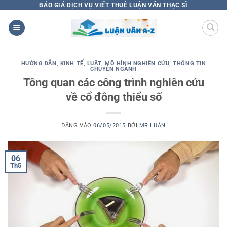
Bỏ
BÁO GIÁ DỊCH VỤ VIẾT THUÊ LUẬN VĂN THẠC SĨ
qua
nội
dung
HƯỚNG DẪN
,
KINH TẾ
,
LUẬT
,
MÔ HÌNH NGHIÊN CỨU
,
THÔNG TIN
CHUYÊN NGÀNH
Tông quan các công trình nghiên cứu
về cổ đông thiểu số
ĐĂNG VÀO
06/05/2015
BỞI
MR.LUÂN
06
Th5