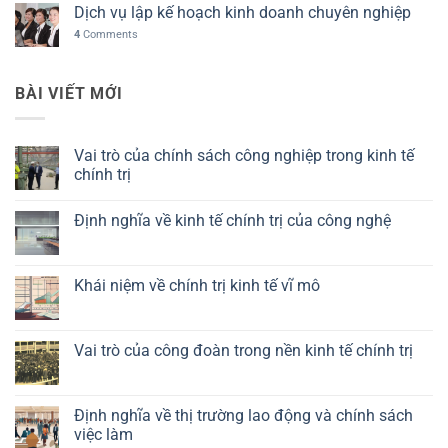
Dịch vụ lập kế hoạch kinh doanh chuyên nghiệp
4
Comments
BÀI VIẾT MỚI
Vai trò của chính sách công nghiệp trong kinh tế
chính trị
Không
có
Định nghĩa về kinh tế chính trị của công nghệ
bình
luận
Không
ở
có
Vai
bình
trò
luận
Khái niệm về chính trị kinh tế vĩ mô
của
ở
chính
Định
Không
sách
nghĩa
có
công
về
bình
nghiệp
kinh
luận
Vai trò của công đoàn trong nền kinh tế chính trị
trong
tế
ở
kinh
chính
Khái
Không
tế
trị
niệm
có
chính
của
về
bình
trị
công
chính
luận
Định nghĩa về thị trường lao động và chính sách
nghệ
trị
ở
việc làm
kinh
Vai