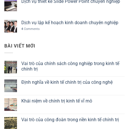
Dịch vụ thiết kế Slide Power Point chuyên nghiệp
Dịch vụ lập kế hoạch kinh doanh chuyên nghiệp
4
Comments
BÀI VIẾT MỚI
Vai trò của chính sách công nghiệp trong kinh tế
chính trị
Không
có
Định nghĩa về kinh tế chính trị của công nghệ
bình
luận
Không
ở
có
Vai
bình
trò
luận
Khái niệm về chính trị kinh tế vĩ mô
của
ở
chính
Định
Không
sách
nghĩa
có
công
về
bình
nghiệp
kinh
luận
Vai trò của công đoàn trong nền kinh tế chính trị
trong
tế
ở
kinh
chính
Khái
Không
tế