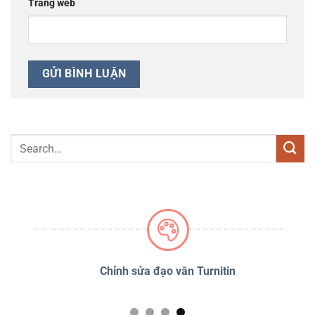
Trang web
PSS
Chỉnh sửa đạo văn Turnitin
D