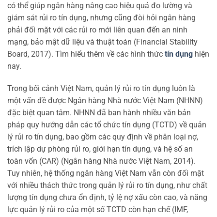
có thể giúp ngân hàng nâng cao hiệu quả đo lường và
giám sát rủi ro tín dụng, nhưng cũng đòi hỏi ngân hàng
phải đối mặt với các rủi ro mới liên quan đến an ninh
mạng, bảo mật dữ liệu và thuật toán (Financial Stability
Board, 2017). Tìm hiểu thêm về các hình thức
tín dụng
hiện
nay.
Trong bối cảnh Việt Nam, quản lý rủi ro tín dụng luôn là
một vấn đề được Ngân hàng Nhà nước Việt Nam (NHNN)
đặc biệt quan tâm. NHNN đã ban hành nhiều văn bản
pháp quy hướng dẫn các tổ chức tín dụng (TCTD) về quản
lý rủi ro tín dụng, bao gồm các quy định về phân loại nợ,
trích lập dự phòng rủi ro, giới hạn tín dụng, và hệ số an
toàn vốn (CAR) (Ngân hàng Nhà nước Việt Nam, 2014).
Tuy nhiên, hệ thống ngân hàng Việt Nam vẫn còn đối mặt
với nhiều thách thức trong quản lý rủi ro tín dụng, như chất
lượng tín dụng chưa ổn định, tỷ lệ nợ xấu còn cao, và năng
lực quản lý rủi ro của một số TCTD còn hạn chế (IMF,