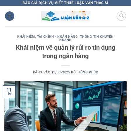
Bỏ
BÁO GIÁ DỊCH VỤ VIẾT THUÊ LUẬN VĂN THẠC SĨ
qua
nội
dung
KHÁI NIỆM
,
TÀI CHÍNH - NGÂN HÀNG
,
THÔNG TIN CHUYÊN
NGÀNH
Khái niệm về quản lý rủi ro tín dụng
trong ngân hàng
ĐĂNG VÀO
11/03/2025
BỞI
HỒNG PHÚC
11
Th3