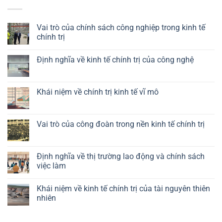
Vai trò của chính sách công nghiệp trong kinh tế
chính trị
Không
có
Định nghĩa về kinh tế chính trị của công nghệ
bình
luận
Không
ở
có
Vai
bình
trò
luận
Khái niệm về chính trị kinh tế vĩ mô
của
ở
chính
Định
Không
sách
nghĩa
có
công
về
bình
nghiệp
kinh
luận
Vai trò của công đoàn trong nền kinh tế chính trị
trong
tế
ở
kinh
chính
Khái
Không
tế
trị
niệm
có
chính
của
về
bình
trị
công
chính
luận
Định nghĩa về thị trường lao động và chính sách
nghệ
trị
ở
việc làm
kinh
Vai
tế
trò
Không
vĩ
của
có
mô
công
Khái niệm về kinh tế chính trị của tài nguyên thiên
bình
đoàn
luận
nhiên
trong
ở
nền
Định
Không
kinh
nghĩa
có
tế
về
bình