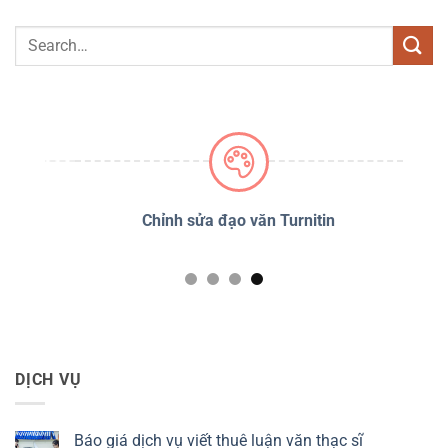
PSS
Chỉnh sửa đạo văn Turnitin
D
DỊCH VỤ
Báo giá dịch vụ viết thuê luận văn thạc sĩ