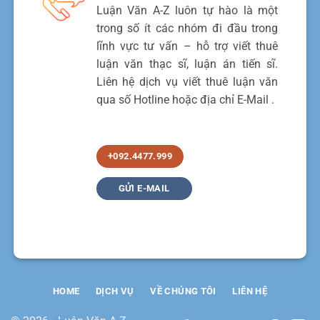
Luận Văn A-Z luôn tự hào là một
trong số ít các nhóm đi đầu trong
lĩnh vực tư vấn – hỗ trợ viết thuê
luận văn thạc sĩ, luận án tiến sĩ.
Liên hệ dịch vụ viết thuê luận văn
qua số Hotline hoặc địa chỉ E-Mail .
+092.4477.999
GỬI E-MAIL
HOME
DỊCH VỤ
VỀ CHÚNG TÔI
LIÊN HỆ