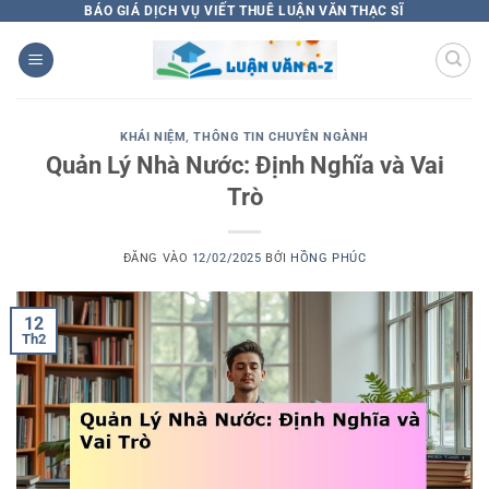
Bỏ
BÁO GIÁ DỊCH VỤ VIẾT THUÊ LUẬN VĂN THẠC SĨ
qua
nội
dung
KHÁI NIỆM
,
THÔNG TIN CHUYÊN NGÀNH
Quản Lý Nhà Nước: Định Nghĩa và Vai
Trò
ĐĂNG VÀO
12/02/2025
BỞI
HỒNG PHÚC
12
Th2