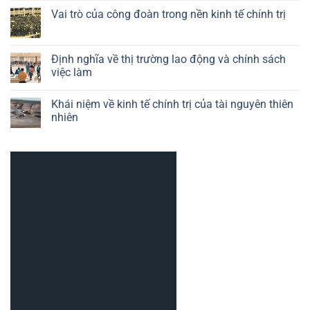
về
bình
nghiệp
kinh
luận
Vai trò của công đoàn trong nền kinh tế chính trị
trong
tế
ở
kinh
chính
Khái
Không
tế
trị
niệm
có
chính
của
về
bình
trị
công
chính
luận
Định nghĩa về thị trường lao động và chính sách
nghệ
trị
ở
việc làm
kinh
Vai
tế
trò
Không
vĩ
của
có
mô
công
Khái niệm về kinh tế chính trị của tài nguyên thiên
bình
đoàn
luận
nhiên
trong
ở
nền
Định
Không
kinh
nghĩa
có
tế
về
bình
chính
thị
luận
trị
trường
ở
lao
Khái
động
niệm
và
về
chính
kinh
sách
tế
việc
chính
làm
trị
của
tài
nguyên
thiên
nhiên