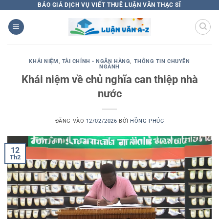
Bỏ
BÁO GIÁ DỊCH VỤ VIẾT THUÊ LUẬN VĂN THẠC SĨ
qua
nội
dung
KHÁI NIỆM
,
TÀI CHÍNH - NGÂN HÀNG
,
THÔNG TIN CHUYÊN
NGÀNH
Khái niệm về chủ nghĩa can thiệp nhà
nước
ĐĂNG VÀO
12/02/2026
BỞI
HỒNG PHÚC
12
Th2