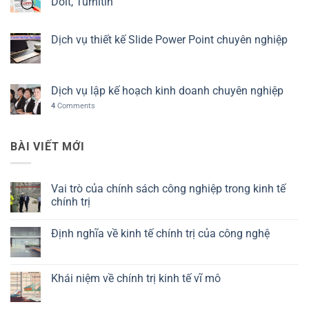
Doit, Turnitin
Dịch vụ thiết kế Slide Power Point chuyên nghiệp
Dịch vụ lập kế hoạch kinh doanh chuyên nghiệp
4
Comments
BÀI VIẾT MỚI
Vai trò của chính sách công nghiệp trong kinh tế
chính trị
Không
có
Định nghĩa về kinh tế chính trị của công nghệ
bình
luận
Không
ở
có
Vai
bình
trò
luận
Khái niệm về chính trị kinh tế vĩ mô
của
ở
chính
Định
Không
sách
nghĩa
có
công