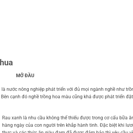
chua
MỞ ĐẦU
 nước nông nghiệp phát triển với đủ mọi ngành nghề như trồ
. Bên cạnh đó nghề trồng hoa màu cũng khá được phát triển đặt
Rau xanh là nhu cầu không thể thiếu được trong cơ cấu bữa ă
hàng ngày của con người trên khắp hành tinh. Đặc biệt khi lư
thực và các thức ăn giàu đạm đã được đảm bảo thì yêu cầu v