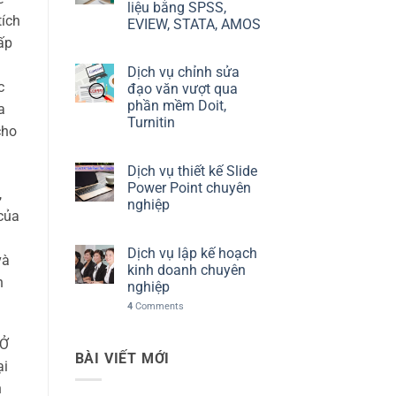
liệu bằng SPSS,
tích
EVIEW, STATA, AMOS
ấp
Dịch vụ chỉnh sửa
c
đạo văn vượt qua
phần mềm Doit,
a
Turnitin
cho
Dịch vụ thiết kế Slide
Power Point chuyên
,
nghiệp
của
Dịch vụ lập kế hoạch
và
kinh doanh chuyên
n
nghiệp
4
Comments
 Ở
BÀI VIẾT MỚI
ại
n