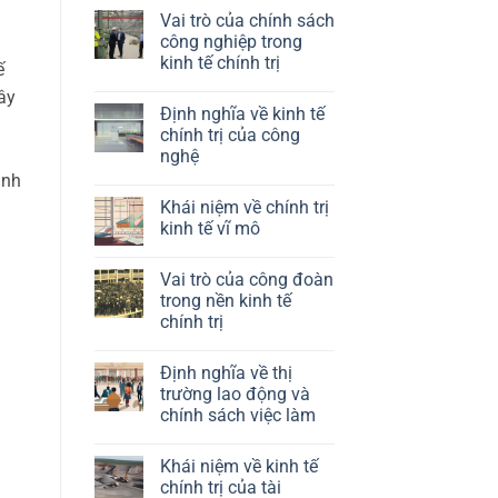
Vai trò của chính sách
công nghiệp trong
kinh tế chính trị
ế
Không
ây
có
Định nghĩa về kinh tế
bình
luận
chính trị của công
ở
nghệ
Vai
trò
ành
Không
của
có
chính
Khái niệm về chính trị
bình
sách
luận
kinh tế vĩ mô
công
ở
nghiệp
Định
Không
trong
nghĩa
có
kinh
Vai trò của công đoàn
về
bình
tế
kinh
luận
trong nền kinh tế
chính
tế
ở
trị
chính trị
chính
Khái
trị
niệm
Không
của
về
có
công
chính
Định nghĩa về thị
bình
nghệ
trị
luận
trường lao động và
kinh
ở
tế
chính sách việc làm
Vai
vĩ
trò
mô
Không
của
có
công
Khái niệm về kinh tế
bình
đoàn
luận
chính trị của tài
trong
ở