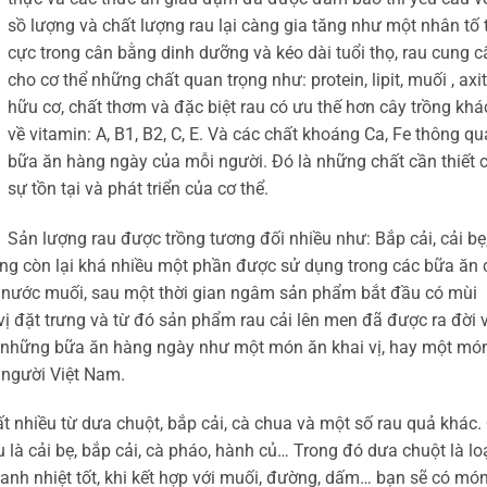
sồ lượng và chất lượng rau lại càng gia tăng như một nhân tố 
cực trong cân bằng dinh dưỡng và kéo dài tuổi thọ, rau cung c
cho cơ thể những chất quan trọng như: protein, lipit, muối , axit
hữu cơ, chất thơm và đặc biệt rau có ưu thế hơn cây trồng khá
về vitamin: A, B1, B2, C, E. Và các chất khoáng Ca, Fe thông qu
bữa ăn hàng ngày của mỗi người. Đó là những chất cần thiết 
sự tồn tại và phát triển của cơ thể.
Sản lượng rau được trồng tương đối nhiều như: Bắp cải, cải bẹ
ng còn lại khá nhiều một phần được sử dụng trong các bữa ăn 
nước muối, sau một thời gian ngâm sản phẩm bắt đầu có mùi
ị đặt trưng và từ đó sản phẩm rau cải lên men đã được ra đời 
 những bữa ăn hàng ngày như một món ăn khai vị, hay một mó
a người Việt Nam.
 nhiều từ dưa chuột, bắp cải, cà chua và một số rau quả khác.
 là cải bẹ, bắp cải, cà pháo, hành củ… Trong đó dưa chuột là lo
thanh nhiệt tốt, khi kết hợp với muối, đường, dấm… bạn sẽ có mó