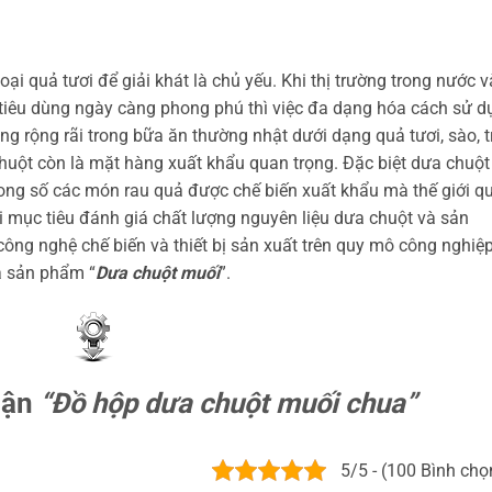
i quả tươi để giải khát là chủ yếu. Khi thị trường trong nước v
 tiêu dùng ngày càng phong phú thì việc đa dạng hóa cách sử d
ng rộng rãi trong bữa ăn thường nhật dưới dạng quả tươi, sào, t
chuột còn là mặt hàng xuất khẩu quan trọng. Đặc biệt dưa chuột
rong số các món rau quả được chế biến xuất khẩu mà thế giới q
i mục tiêu đánh giá chất lượng nguyên liệu dưa chuột và sản
ông nghệ chế biến và thiết bị sản xuất trên quy mô công nghiệp
a sản phẩm “
Dưa chuột muối
”.
uận
“Đồ hộp dưa chuột muối chua”
5/5 - (100 Bình chọ