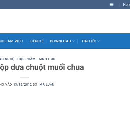
Ho
NH LÀM VIỆC
LIÊN HỆ
DOWNLOAD
TIN TỨC
NG NGHỆ THỰC PHẨM - SINH HỌC
ộp dưa chuột muối chua
NG VÀO
13/12/2012
BỞI
MR.LUÂN
Dịch vụ viết
thuê luận văn
thạc sĩ