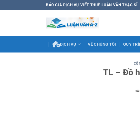
Bỏ
BÁO GIÁ DỊCH VỤ VIẾT THUÊ LUẬN VĂN THẠC SĨ
qua
nội
dung
DỊCH VỤ
VỀ CHÚNG TÔI
QUY TRÌ
CÔ
TL – Đồ h
ĐĂ