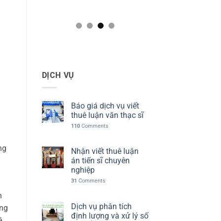
DỊCH VỤ
Báo giá dịch vụ viết
thuê luận văn thạc sĩ
110
Comments
ng
Nhận viết thuê luận
án tiến sĩ chuyên
nghiệp
31
Comments
n
Dịch vụ phân tích
ơng
định lượng và xử lý số
ề