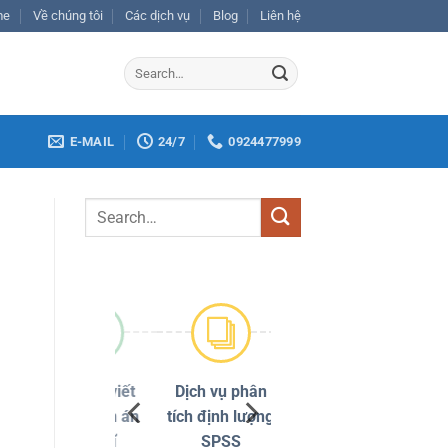
me
Về chúng tôi
Các dịch vụ
Blog
Liên hệ
E-MAIL
24/7
0924477999
Dịch vụ viết
Dịch vụ phân
Chỉnh sửa
thuê luận án
tích định lượng
đạo văn
tiến sĩ
SPSS
Turnitin