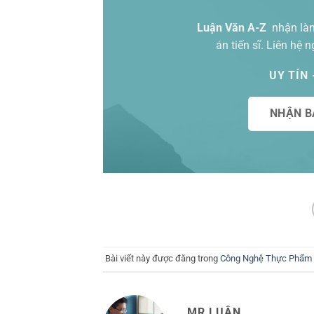
Luận Văn A-Z
nhận làm
án tiến sĩ. Liên hệ 
UY TÍN
NHẬN B
Bài viết này được đăng trong
Công Nghệ Thực Phẩm -
MR.LUÂN