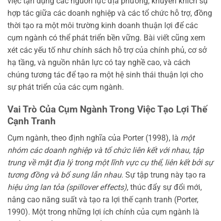
việc tận dụng các nguồn lực địa phương, khuyến khích sự
hợp tác giữa các doanh nghiệp và các tổ chức hỗ trợ, đồng
thời tạo ra một môi trường kinh doanh thuận lợi để các
cụm ngành có thể phát triển bền vững. Bài viết cũng xem
xét các yếu tố như chính sách hỗ trợ của chính phủ, cơ sở
hạ tầng, và nguồn nhân lực có tay nghề cao, và cách
chúng tương tác để tạo ra một hệ sinh thái thuận lợi cho
sự phát triển của các cụm ngành.
Vai Trò Của Cụm Ngành Trong Việc Tạo Lợi Thế
Cạnh Tranh
Cụm ngành, theo định nghĩa của Porter (1998), là
một
nhóm các doanh nghiệp và tổ chức liên kết với nhau, tập
trung về mặt địa lý trong một lĩnh vực cụ thể, liên kết bởi sự
tương đồng và bổ sung lẫn nhau
. Sự tập trung này tạo ra
hiệu ứng lan tỏa (spillover effects)
, thúc đẩy sự đổi mới,
nâng cao năng suất và tạo ra lợi thế cạnh tranh (Porter,
1990). Một trong những lợi ích chính của cụm ngành là