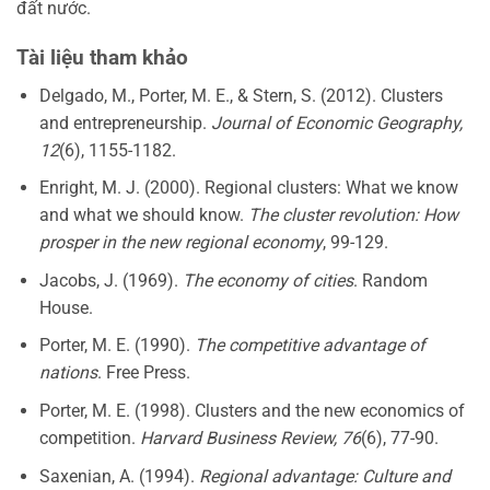
đất nước.
Tài liệu tham khảo
Delgado, M., Porter, M. E., & Stern, S. (2012). Clusters
and entrepreneurship.
Journal of Economic Geography,
12
(6), 1155-1182.
Enright, M. J. (2000). Regional clusters: What we know
and what we should know.
The cluster revolution: How
prosper in the new regional economy
, 99-129.
Jacobs, J. (1969).
The economy of cities
. Random
House.
Porter, M. E. (1990).
The competitive advantage of
nations
. Free Press.
Porter, M. E. (1998). Clusters and the new economics of
competition.
Harvard Business Review, 76
(6), 77-90.
Saxenian, A. (1994).
Regional advantage: Culture and