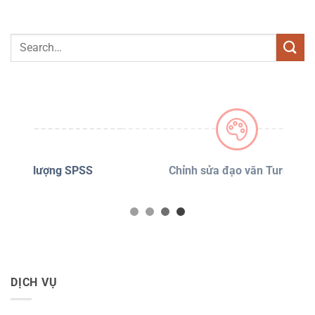
PSS
Chỉnh sửa đạo văn Turnitin
D
DỊCH VỤ