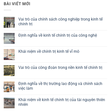
BÀI VIẾT MỚI
Vai trò của chính sách công nghiệp trong kinh tế
chính trị
Không
có
Định nghĩa về kinh tế chính trị của công nghệ
bình
luận
Không
ở
có
Vai
bình
trò
luận
Khái niệm về chính trị kinh tế vĩ mô
của
ở
chính
Định
Không
sách
nghĩa
có
công
về
bình
nghiệp
kinh
luận
Vai trò của công đoàn trong nền kinh tế chính trị
trong
tế
ở
kinh
chính
Khái
Không
tế
trị
niệm
có
chính
của
về
bình
trị
công
chính
luận
Định nghĩa về thị trường lao động và chính sách
nghệ
trị
ở
việc làm
kinh
Vai
tế
trò
Không
vĩ
của
có
mô
công
Khái niệm về kinh tế chính trị của tài nguyên thiên
bình
đoàn
luận
nhiên
trong
ở
nền
Định
Không