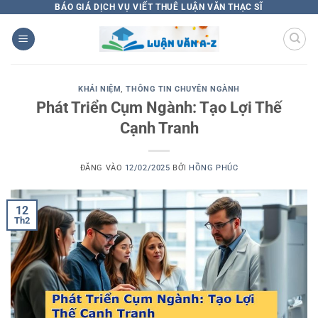
Bỏ
BÁO GIÁ DỊCH VỤ VIẾT THUÊ LUẬN VĂN THẠC SĨ
qua
nội
dung
KHÁI NIỆM
,
THÔNG TIN CHUYÊN NGÀNH
Phát Triển Cụm Ngành: Tạo Lợi Thế
Cạnh Tranh
ĐĂNG VÀO
12/02/2025
BỞI
HỒNG PHÚC
12
Th2