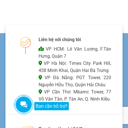
Liên hệ với chúng tôi
VP HCM: Lê Văn Lương, F.Tân
Hưng, Quận 7
VP Hà Nội: Times City Park Hill,
458 Minh Khai, Quận Hai Bà Trưng
VP Đà Nẵng: PGT Tower, 220
Nguyễn Hữu Thọ, Quận Hải Châu
VP Cần Thơ: Mbamc Tower, 77
Võ Văn Tần, P. Tân An, Q. Ninh Kiều
Bạn cần hỗ trợ?