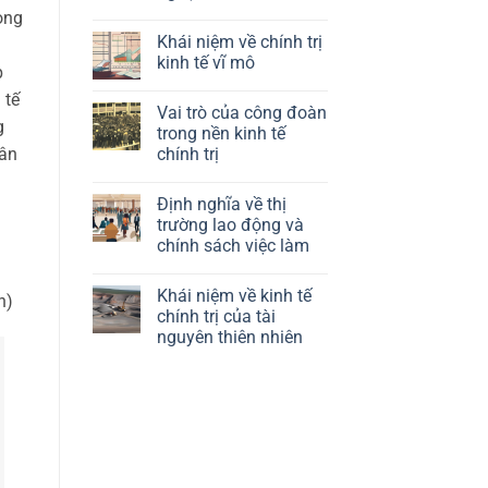
trò
ong
Không
của
có
chính
Khái niệm về chính trị
bình
sách
luận
kinh tế vĩ mô
công
p
ở
nghiệp
Định
Không
trong
 tế
nghĩa
có
kinh
Vai trò của công đoàn
về
bình
tế
g
kinh
luận
trong nền kinh tế
chính
tế
ở
trị
dân
chính trị
chính
Khái
trị
niệm
Không
của
về
có
công
chính
Định nghĩa về thị
bình
nghệ
trị
luận
trường lao động và
kinh
ở
tế
chính sách việc làm
Vai
vĩ
trò
mô
Không
của
có
công
Khái niệm về kinh tế
bình
n)
đoàn
luận
chính trị của tài
trong
ở
nền
nguyên thiên nhiên
Định
kinh
nghĩa
tế
Không
về
chính
có
thị
trị
bình
trường
luận
lao
ở
động
Khái
và
niệm
chính
về
sách
kinh
việc
tế