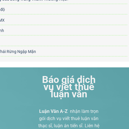
 độ
LMX
ảnh
 Thái Rừng Ngập Mặn
Báo giá dịch
vụ viết thuê
luận văn
Luận Văn A-Z
nhận làm trọn
gói
dịch vụ viết thuê luận văn
thạc sĩ
, luận án tiến sĩ. Liên hệ