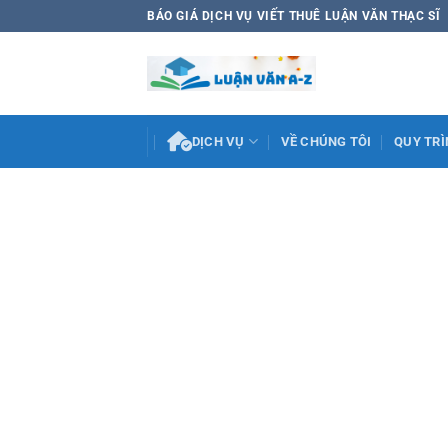
Bỏ
BÁO GIÁ DỊCH VỤ VIẾT THUÊ LUẬN VĂN THẠC SĨ
qua
nội
dung
DỊCH VỤ
VỀ CHÚNG TÔI
QUY TRÌ