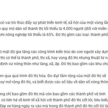
có vai trò thúc đẩy sự phát triển kinh tế, xã hội của một vùng l
ó quy mô dân số thành thị tối thiểu là 4.000 người (đối với miền 
 phi nông nghiệp tối thiểu là 65%. Đô thị gồm các loại: thành phố
có mật độ gia tăng các công trình kiến trúc do con người xây dự
hị có thể là thành phố, thị xã, hay vùng đô thị nhưng thuật từ 
ịnh cư nông thôn như làng, xã, ấp. Đô thị bao gồm các khu ch
êm qua quá trình đô thị hóa. Đo đạt tầm rộng của một đô thị sẽ
 sự mở rộng đô thị, và biết được các số liệu về dân số nông thô
ông chỉ bao gồm đô thị mà còn bao gồm các thành phố vệ tinh
iên hệ về kinh tế xã hội với thành phố đô thị cốt lỏi, tiêu biểu
áp xe hàng ngày ra vào mà trong đó thành phố đô thị cốt lỏi là