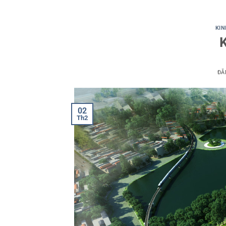
KIN
K
ĐĂ
02
Th2