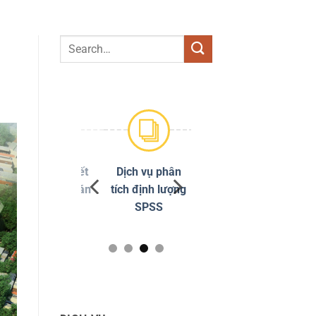
Dịch vụ viết
Dịch vụ phân
Chỉnh sửa
thuê luận án
tích định lượng
đạo văn
tiến sĩ
SPSS
Turnitin