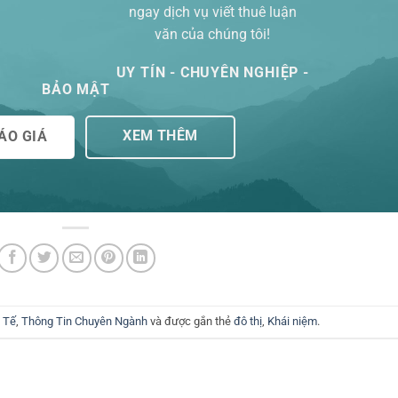
ngay dịch vụ viết thuê luận
văn của chúng tôi!
UY TÍN - CHUYÊN NGHIỆP -
BẢO MẬT
XEM THÊM
ÁO GIÁ
 Tế
,
Thông Tin Chuyên Ngành
và được gắn thẻ
đô thị
,
Khái niệm
.