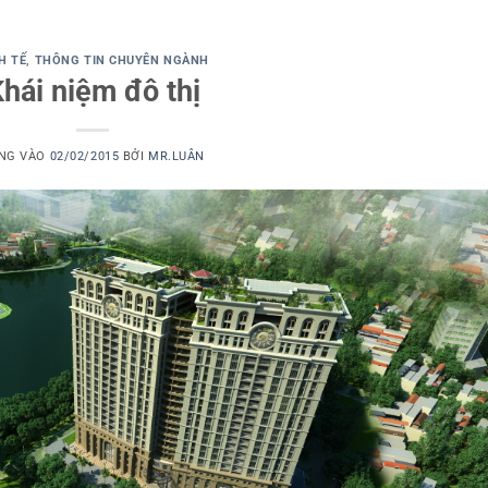
H TẾ
,
THÔNG TIN CHUYÊN NGÀNH
hái niệm đô thị
NG VÀO
02/02/2015
BỞI
MR.LUÂN
Dịch vụ viết
thuê luận văn
thạc sĩ