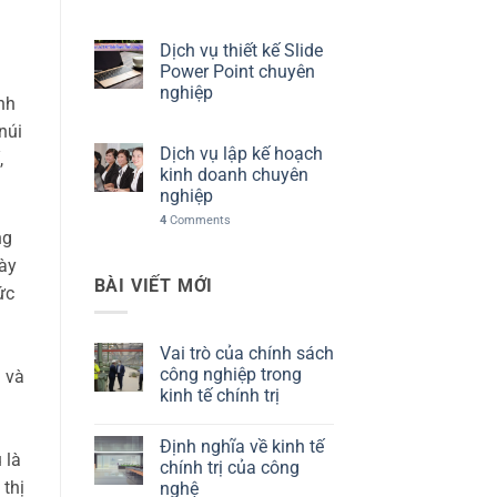
Dịch vụ thiết kế Slide
Power Point chuyên
nghiệp
ãnh
núi
Dịch vụ lập kế hoạch
,
kinh doanh chuyên
nghiệp
4
Comments
ng
này
BÀI VIẾT MỚI
ức
Vai trò của chính sách
công nghiệp trong
n và
kinh tế chính trị
Không
có
Định nghĩa về kinh tế
bình
 là
luận
chính trị của công
ở
 thị
nghệ
Vai