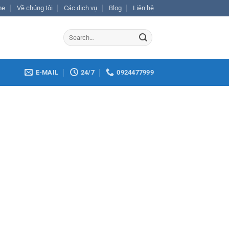
me
Về chúng tôi
Các dịch vụ
Blog
Liên hệ
E-MAIL
24/7
0924477999