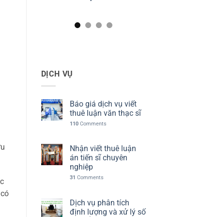
DỊCH VỤ
Báo giá dịch vụ viết
thuê luận văn thạc sĩ
110
Comments
ứu
Nhận viết thuê luận
án tiến sĩ chuyên
nghiệp
31
Comments
ọc
 có
Dịch vụ phân tích
định lượng và xử lý số