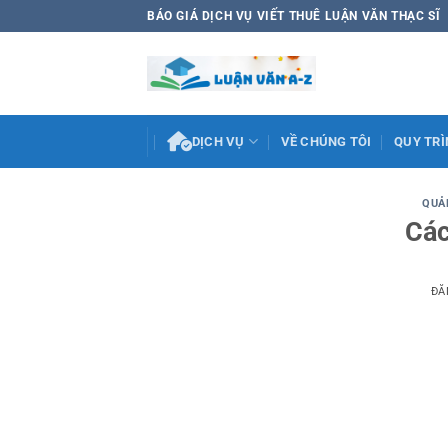
Bỏ
BÁO GIÁ DỊCH VỤ VIẾT THUÊ LUẬN VĂN THẠC SĨ
qua
nội
dung
DỊCH VỤ
VỀ CHÚNG TÔI
QUY TRÌ
QUẢ
Các
ĐĂ