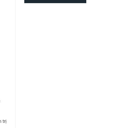
c
 trị