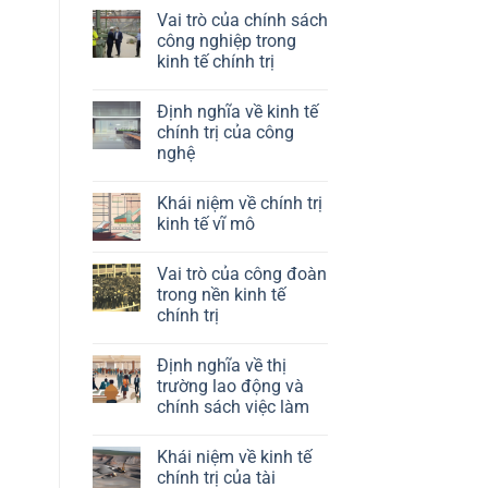
Vai trò của chính sách
công nghiệp trong
kinh tế chính trị
Không
có
Định nghĩa về kinh tế
bình
luận
chính trị của công
ở
nghệ
Vai
trò
Không
của
có
chính
Khái niệm về chính trị
bình
sách
luận
kinh tế vĩ mô
công
ở
nghiệp
Định
Không
trong
nghĩa
có
kinh
Vai trò của công đoàn
về
bình
tế
kinh
luận
trong nền kinh tế
chính
tế
ở
trị
chính trị
chính
Khái
trị
niệm
Không
của
về
có
công
chính
Định nghĩa về thị
bình
nghệ
trị
luận
trường lao động và
kinh
ở
tế
chính sách việc làm
Vai
vĩ
trò
mô
Không
của
có
công
Khái niệm về kinh tế
bình
đoàn
luận
chính trị của tài
trong
ở