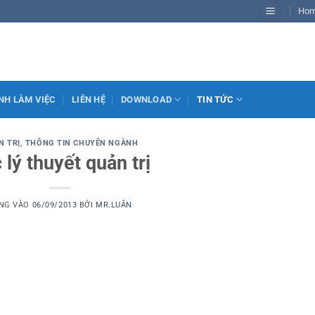
Ho
NH LÀM VIỆC
LIÊN HỆ
DOWNLOAD
TIN TỨC
N TRỊ
,
THÔNG TIN CHUYÊN NGÀNH
 lý thuyết quản trị
NG VÀO
06/09/2013
BỞI
MR.LUÂN