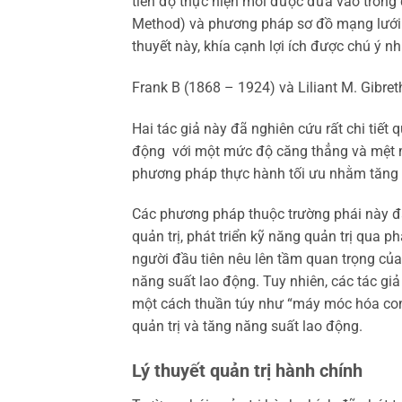
tiến độ thực hiện mới được đưa vào trong
Method) và phương pháp sơ đồ mạng lưới 
thuyết này, khía cạnh lợi ích được chú ý nh
Frank B (1868 – 1924) và Liliant M. Gibret
Hai tác giả này đã nghiên cứu rất chi tiết 
động với một mức độ căng thẳng và mệt mỏ
phương pháp thực hành tối ưu nhằm tăng 
Các phương pháp thuộc trường phái này đã
quản trị, phát triển kỹ năng quản trị qua 
người đầu tiên nêu lên tầm quan trọng của
năng suất lao động. Tuy nhiên, các tác gi
một cách thuần túy như “máy móc hóa con
quản trị và tăng năng suất lao động.
Lý thuyết quản trị hành chính