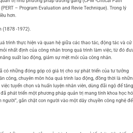
 quản trị như phương pháp đường găng (CPM -Critical Path
(PERT – Program Evaluation and Revie Technique). Trong lý
iều hơn.
h (1878 -1972).
quá trình thực hiện và quan hệ giữa các thao tác, động tác và cử
i nhất định của công nhân trong quá trình làm việc, từ đó đư
năng suất lao động, giảm sự mệt mỏi của công nhân.
 có những đóng góp có giá trị cho sự phát triển của tư tưởng
phân công, chuyên môn hóa quá trình lao động, đồng thời là nhữ
 việc tuyển chọn và huấn luyện nhân viên, dùng đãi ngộ để tăn
ả đã phát triển một phương pháp quản trị mang tính khoa học h
 người”, gắn chặt con người vào một dây chuyền công nghệ để