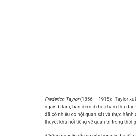
Frederich Taylor
(1856 – 1915): Taylor xuất
ngày đi làm, ban đêm đi học hàm thụ đại h
đã có nhiều cơ hội quan sát và thực hành q
thuyết khá nổi tiếng về quản trị trong thời
Những nguyên tắc cơ bản
trong lý thuyết c