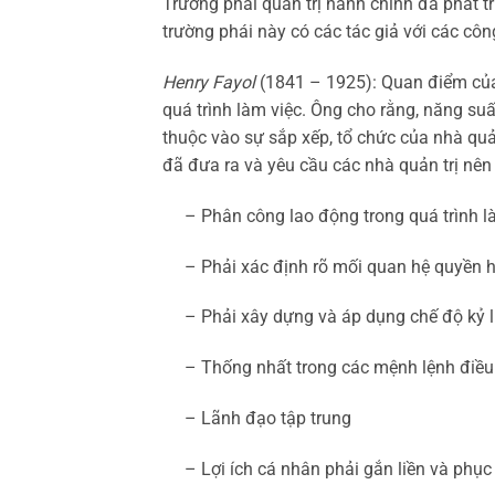
Trường phái quản trị hành chính đã phát 
trường phái này có các tác giả với các côn
Henry Fayol
(1841 – 1925): Quan điểm của 
quá trình làm việc. Ông cho rằng, năng su
thuộc vào sự sắp xếp, tổ chức của nhà quản
đã đưa ra và yêu cầu các nhà quản trị nên
– Phân công lao động trong quá trình là
– Phải xác định rõ mối quan hệ quyền h
– Phải xây dựng và áp dụng chế độ kỷ l
– Thống nhất trong các mệnh lệnh điều k
– Lãnh đạo tập trung
– Lợi ích cá nhân phải gắn liền và phục vụ