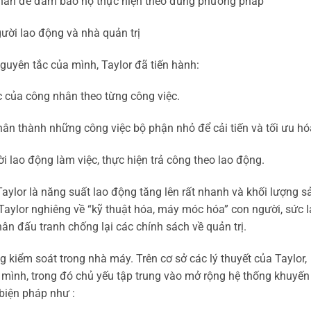
ân để đảm bảo họ thực hiện theo đúng phương pháp
ời lao động và nhà quản trị
guyên tắc của mình, Taylor đã tiến hành:
 của công nhân theo từng công việc.
 thành những công việc bộ phận nhỏ để cải tiến và tối ưu hó
ao động làm việc, thực hiện trả công theo lao động.
aylor là năng suất lao động tăng lên rất nhanh và khối lượng s
 Taylor nghiêng về “kỹ thuật hóa, máy móc hóa” con người, sức 
ân đấu tranh chống lại các chính sách về quản trị.
g kiểm soát trong nhà máy. Trên cơ sở các lý thuyết của Taylor,
ủa mình, trong đó chủ yếu tập trung vào mở rộng hệ thống khuyến
 biện pháp như :