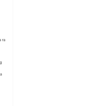
a ra
ng
g
óa