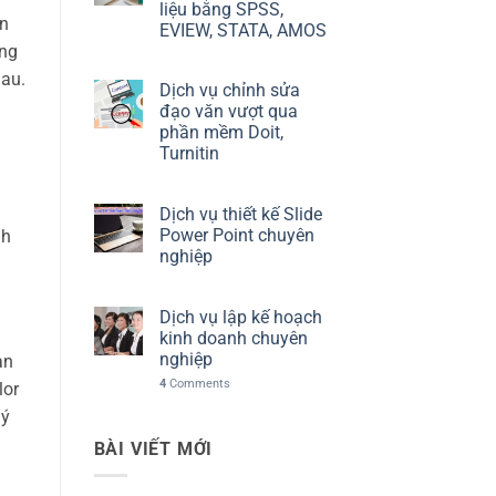
liệu bằng SPSS,
ản
EVIEW, STATA, AMOS
ưng
hau.
Dịch vụ chỉnh sửa
đạo văn vượt qua
phần mềm Doit,
Turnitin
Dịch vụ thiết kế Slide
Power Point chuyên
nh
nghiệp
Dịch vụ lập kế hoạch
kinh doanh chuyên
nghiệp
an
4
Comments
lor
lý
BÀI VIẾT MỚI