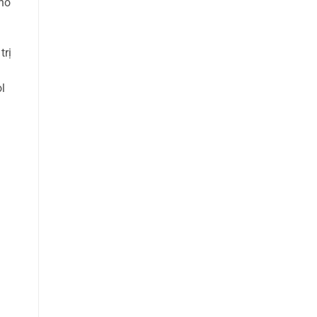
cho
trị
l