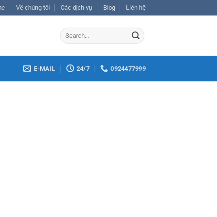
me
Về chúng tôi
Các dịch vụ
Blog
Liên hệ
E-MAIL
24/7
0924477999