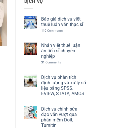
DỊCH VỤ
Báo giá dịch vụ viết
thuê luận văn thạc sĩ
110
Comments
Nhận viết thuê luận
án tiến sĩ chuyên
nghiệp
31
Comments
Dịch vụ phân tích
định lượng và xử lý số
liệu bằng SPSS,
EVIEW, STATA, AMOS
Dịch vụ chỉnh sửa
đạo văn vượt qua
phần mềm Doit,
Turnitin