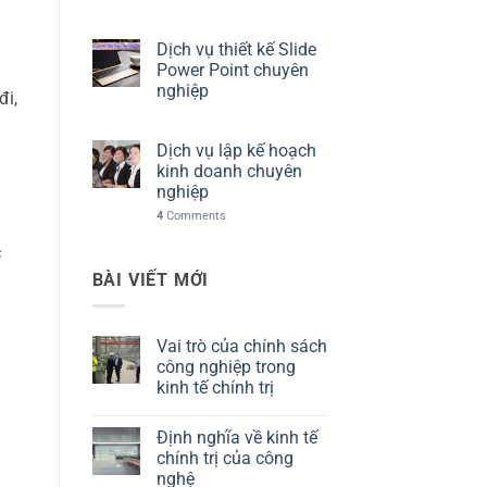
Dịch vụ thiết kế Slide
Power Point chuyên
nghiệp
đi,
Dịch vụ lập kế hoạch
kinh doanh chuyên
nghiệp
4
Comments
c
BÀI VIẾT MỚI
Vai trò của chính sách
công nghiệp trong
kinh tế chính trị
Không
có
Định nghĩa về kinh tế
bình
luận
chính trị của công
ở
nghệ
Vai