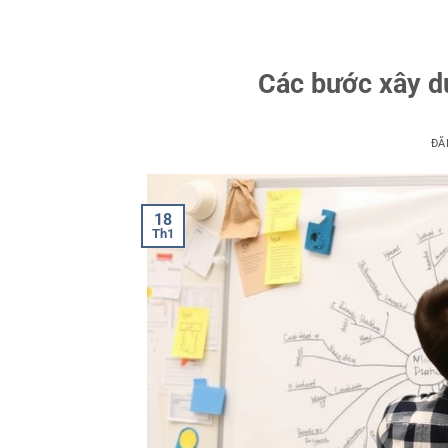
Các bước xây dự
ĐĂ
18
Th1