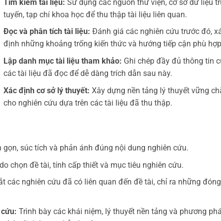
Tìm kiếm tài liệu:
Sử dụng các nguồn thư viện, cơ sở dữ liệu t
tuyến, tạp chí khoa học để thu thập tài liệu liên quan.
Đọc và phân tích tài liệu:
Đánh giá các nghiên cứu trước đó, x
định những khoảng trống kiến thức và hướng tiếp cận phù hợp
Lập danh mục tài liệu tham khảo:
Ghi chép đầy đủ thông tin 
các tài liệu đã đọc để dễ dàng trích dẫn sau này.
Xác định cơ sở lý thuyết:
Xây dựng nền tảng lý thuyết vững ch
cho nghiên cứu dựa trên các tài liệu đã thu thập.
 gọn, súc tích và phản ánh đúng nội dung nghiên cứu.
do chọn đề tài, tính cấp thiết và mục tiêu nghiên cứu.
t các nghiên cứu đã có liên quan đến đề tài, chỉ ra những đóng
 cứu:
Trình bày các khái niệm, lý thuyết nền tảng và phương ph