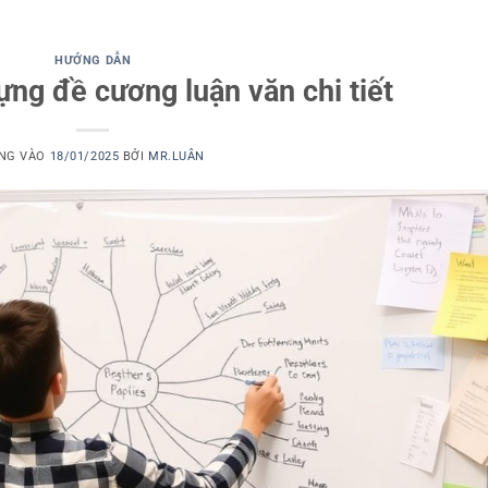
HƯỚNG DẪN
ng đề cương luận văn chi tiết
NG VÀO
18/01/2025
BỞI
MR.LUÂN