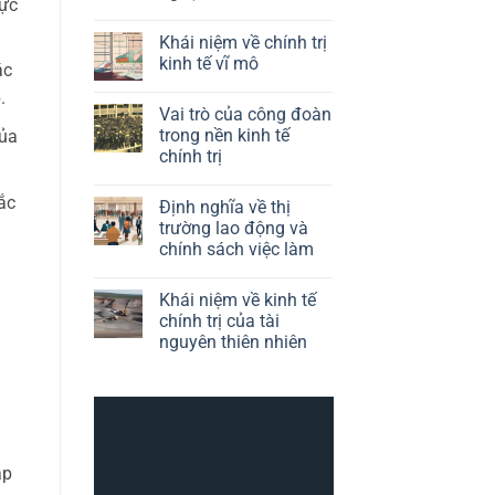
rực
trò
Không
của
có
chính
Khái niệm về chính trị
bình
sách
luận
kinh tế vĩ mô
công
ác
ở
nghiệp
Định
Không
trong
.
nghĩa
có
kinh
Vai trò của công đoàn
về
bình
tế
kinh
luận
trong nền kinh tế
của
chính
tế
ở
trị
chính trị
chính
Khái
trị
niệm
Không
của
về
có
ắc
công
chính
Định nghĩa về thị
bình
nghệ
trị
luận
trường lao động và
kinh
ở
tế
chính sách việc làm
Vai
vĩ
trò
mô
Không
của
có
công
Khái niệm về kinh tế
bình
đoàn
luận
chính trị của tài
trong
ở
nền
nguyên thiên nhiên
Định
kinh
nghĩa
tế
Không
về
chính
có
thị
trị
bình
trường
luận
lao
ở
động
Khái
và
niệm
chính
về
áp
sách
kinh
việc
tế