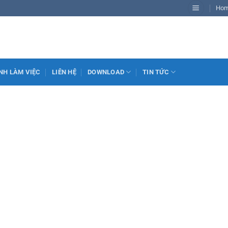
Ho
NH LÀM VIỆC
LIÊN HỆ
DOWNLOAD
TIN TỨC