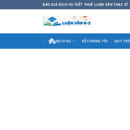
Bỏ
BÁO GIÁ DỊCH VỤ VIẾT THUÊ LUẬN VĂN THẠC SĨ
qua
nội
dung
DỊCH VỤ
VỀ CHÚNG TÔI
QUY TRÌ