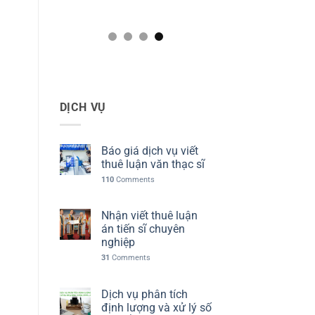
DỊCH VỤ
Báo giá dịch vụ viết
thuê luận văn thạc sĩ
110
Comments
Nhận viết thuê luận
án tiến sĩ chuyên
nghiệp
31
Comments
Dịch vụ phân tích
định lượng và xử lý số