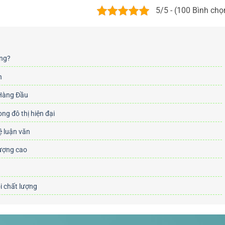
5/5 - (100 Bình chọ
ởng?
n
 Hàng Đầu
ong đô thị hiện đại
ệ luận văn
lượng cao
ội chất lượng