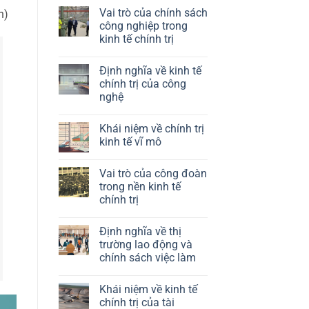
Vai trò của chính sách
n)
công nghiệp trong
kinh tế chính trị
Không
có
Định nghĩa về kinh tế
bình
luận
chính trị của công
ở
nghệ
Vai
trò
Không
của
có
chính
Khái niệm về chính trị
bình
sách
luận
kinh tế vĩ mô
công
ở
nghiệp
Định
Không
trong
nghĩa
có
kinh
Vai trò của công đoàn
về
bình
tế
kinh
luận
trong nền kinh tế
chính
tế
ở
trị
chính trị
chính
Khái
trị
niệm
Không
của
về
có
công
chính
Định nghĩa về thị
bình
nghệ
trị
luận
trường lao động và
kinh
ở
tế
chính sách việc làm
Vai
vĩ
trò
mô
Không
của
có
công
Khái niệm về kinh tế
bình
đoàn
luận
chính trị của tài
trong
ở