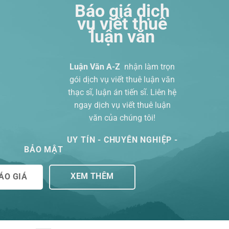
Báo giá dịch
vụ viết thuê
luận văn
Luận Văn A-Z
nhận làm trọn
gói
dịch vụ viết thuê luận văn
thạc sĩ
, luận án tiến sĩ. Liên hệ
ngay dịch vụ viết thuê luận
văn của chúng tôi!
UY TÍN - CHUYÊN NGHIỆP -
BẢO MẬT
XEM THÊM
ÁO GIÁ