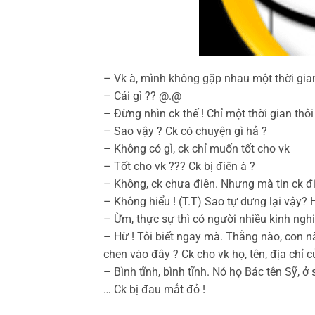
– Vk à, mình không gặp nhau một thời gia
– Cái gì ?? @.@
– Đừng nhìn ck thế ! Chỉ một thời gian thôi
– Sao vậy ? Ck có chuyện gì hả ?
– Không có gì, ck chỉ muốn tốt cho vk
– Tốt cho vk ??? Ck bị điên à ?
– Không, ck chưa điên. Nhưng mà tin ck đi
– Không hiểu ! (T.T) Sao tự dưng lại vậy? H
– Ừm, thực sự thì có người nhiều kinh ngh
– Hừ ! Tôi biết ngay mà. Thằng nào, con 
chen vào đây ? Ck cho vk họ, tên, địa chỉ c
– Bình tĩnh, bình tĩnh. Nó họ Bác tên Sỹ, ở
… Ck bị đau mắt đỏ !