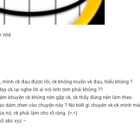
n nhé
, mình ck đau được rồi, ck không muốn vk đau, hiểu không ?
ay ck lại nghe lời ai nói linh tinh phải không ??
iệm khuyên ck không nên gặp vk, ck thấy đúng nên làm theo.
nào dám chen vào chuyện này ? Nó biết gì chuyện vk-ck mình mà
ủa nó, vk phải làm cho rõ ràng. {>.<}
 số abc xyz –