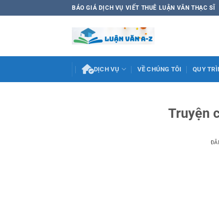
Bỏ
BÁO GIÁ DỊCH VỤ VIẾT THUÊ LUẬN VĂN THẠC SĨ
qua
nội
dung
DỊCH VỤ
VỀ CHÚNG TÔI
QUY TRÌ
Truyện c
ĐĂ