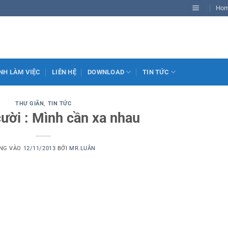
Ho
NH LÀM VIỆC
LIÊN HỆ
DOWNLOAD
TIN TỨC
THƯ GIÃN
,
TIN TỨC
ười : Mình cần xa nhau
NG VÀO
12/11/2013
BỞI
MR.LUÂN