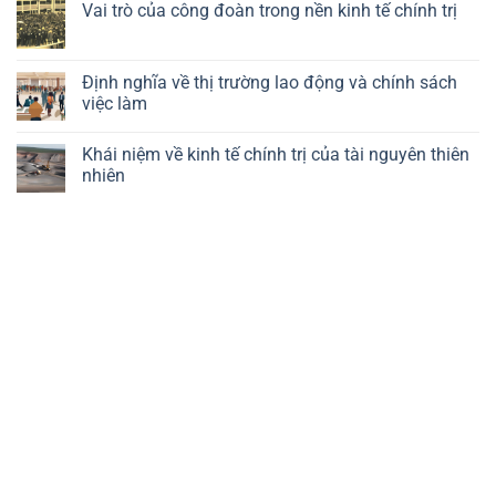
kinh
luận
Vai trò của công đoàn trong nền kinh tế chính trị
trong
tế
ở
kinh
chính
Khái
Không
tế
trị
niệm
có
chính
của
về
bình
trị
công
chính
luận
Định nghĩa về thị trường lao động và chính sách
nghệ
trị
ở
việc làm
kinh
Vai
tế
trò
Không
vĩ
của
có
mô
công
Khái niệm về kinh tế chính trị của tài nguyên thiên
bình
đoàn
luận
nhiên
trong
ở
nền
Định
Không
kinh
nghĩa
có
tế
về
bình
chính
thị
luận
trị
trường
ở
lao
Khái
động
niệm
và
về
chính
kinh
sách
tế
việc
chính
làm
trị
của
tài
nguyên
thiên
nhiên