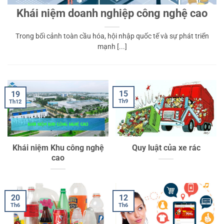
Khái niệm doanh nghiệp công nghệ cao
Trong bối cảnh toàn cầu hóa, hội nhập quốc tế và sự phát triển
mạnh [...]
15
19
Th9
Th12
Khái niệm Khu công nghệ
Quy luật của xe rác
cao
20
12
Th6
Th6