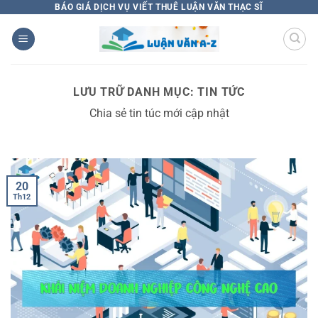
Bỏ
BÁO GIÁ DỊCH VỤ VIẾT THUÊ LUẬN VĂN THẠC SĨ
qua
nội
dung
LƯU TRỮ DANH MỤC:
TIN TỨC
Chia sẻ tin túc mới cập nhật
20
Th12