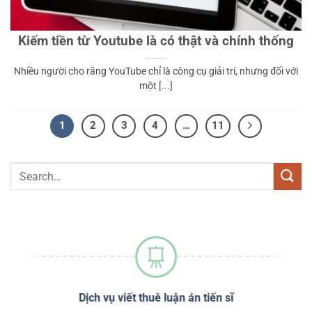
Kiếm tiền từ Youtube là có thật và chính thống
Nhiều người cho rằng YouTube chỉ là công cụ giải trí, nhưng đối với
một [...]
1
2
3
4
…
11
sĩ
Dịch vụ viết thuê luận án tiến sĩ
Dị