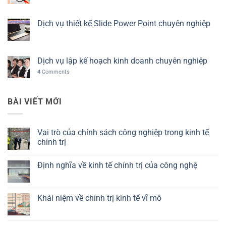
Dịch vụ thiết kế Slide Power Point chuyên nghiệp
Dịch vụ lập kế hoạch kinh doanh chuyên nghiệp
4
Comments
BÀI VIẾT MỚI
Vai trò của chính sách công nghiệp trong kinh tế
chính trị
Không
có
Định nghĩa về kinh tế chính trị của công nghệ
bình
luận
Không
ở
có
Vai
bình
trò
luận
Khái niệm về chính trị kinh tế vĩ mô
của
ở
chính
Định
Không
sách
nghĩa
có
công
về
bình
nghiệp