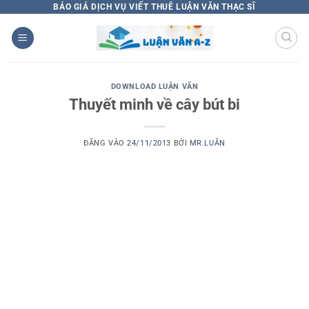
Bỏ
BÁO GIÁ DỊCH VỤ VIẾT THUÊ LUẬN VĂN THẠC SĨ
qua
nội
dung
DOWNLOAD LUẬN VĂN
Thuyết minh về cây bút bi
ĐĂNG VÀO
24/11/2013
BỞI
MR.LUÂN