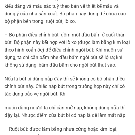
kiểu dáng và màu sắc tuỳ theo bản vẽ thiết kế mẫu và
dụng ý của nhà sản xuất. Bộ phận này dùng để chứa các
bộ phận bên trong: ruột bút, lò xo.
– Bộ phận điều chỉnh bút: gồm một đầu bấm ở cuối thân
bút. Bộ phận này kết hợp với lò xo (được làm bằng kim loại
theo hình xoắn ốc) để điều chỉnh ngòi bút: Khi muốn sử
dụng, ta chỉ cần bấm nhẹ đầu bấm ngòi bút sẽ lộ ra; khi
không sử dụng, bấm đầu bấm cho ngòi bút thụt vào.
Nếu là bút bi dùng nắp đậy thì sẽ không có bộ phận điều
chỉnh bút này. Chiếc nắp bút trong trường hợp này chỉ có
tác dụng bảo vệ ngòi bút. Khi
muốn dùng người ta chỉ cần mở nắp, không dùng nữa thì
đậy lại. Nhược điểm của bút bi có nắp là dễ làm mất nắp.
– Ruột bút: được làm bằng nhựa cứng hoặc kim loại,