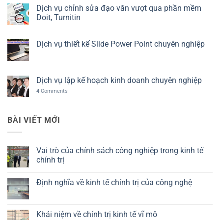
Dịch vụ chỉnh sửa đạo văn vượt qua phần mềm
Doit, Turnitin
Dịch vụ thiết kế Slide Power Point chuyên nghiệp
Dịch vụ lập kế hoạch kinh doanh chuyên nghiệp
4
Comments
BÀI VIẾT MỚI
Vai trò của chính sách công nghiệp trong kinh tế
chính trị
Không
có
Định nghĩa về kinh tế chính trị của công nghệ
bình
luận
Không
ở
có
Vai
bình
trò
luận
Khái niệm về chính trị kinh tế vĩ mô
của
ở