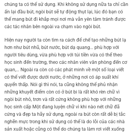
chúng ta có thể sử dụng. Khi không sử dụng nữa ta chỉ cần
ấn lại đầu bút, ngòi bút sẽ tự động thụt lại, lúc đó bạn có
thể mang bút đi khắp mọi nơi mà vẫn yên tâm tránh được
các tác nhân bên ngoài va chạm vào ngòi bút.
Hiện nay người ta còn tìm ra cách để chế tạo những bút lạ
hơn như bút nhũ, bút nước, bút dạ quang… phù hợp với
người tiêu dùng, vừa phù hợp với túi tiền vừa có thể theo
học sinh đến trường, theo các nhân viên văn phòng đến cơ
quan,… Ngoài ra còn có các phát minh về một số loại viết
có thể viết được dưới nước, ở những nơi có áp suất khí
quyển thấp. Nói gì thì nói, ta cũng không thể phủ nhận
những khuyết điểm còn có ở bút bi là rất khó rèn chữ vì
ngòi bút nhỏ, trơn và rất cứng không phù hợp với những
học sinh cấp Một đang luyện chữ vì khi nào nét chữ đã
cứng và đẹp ta hãy sử dụng, ngoài ra bút còn rất dễ bị tắc
nghẽn mực trong khi sử dụng có thể là do lỗi của các nhà
sản xuất hoặc cũng có thể do chúng ta làm rơi viết xuống