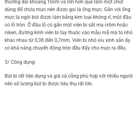
thường dài khoảng 10cm và lớn hơn que tăm một chút
dùng để chứa mực nên được gọi là ống mực. Gắn với ống
mực là ngòi bút được làm bằng kim loại không rỉ, một đầu
có lỗ tròn. Ở đầu lỗ có gắn một viên bi sắt mạ crôm hoặc
niken, đường kính viên bi tùy thuộc vào mẫu mã mà to nhỏ
khác nhau từ 0,38 đến 0,7mm. Viên bi nhỏ xíu xinh xắn ấy
có khả năng chuyển động tròn đều đẩy cho mực ra đều.
3/ Công dụng:
Bút bi rất tiện dụng và giá cả cũng phù hợp với nhiều người
nên số lượng bút bi được tiêu thụ rất lớn.