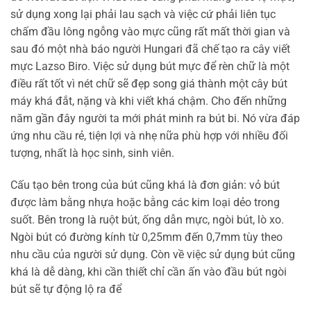
sử dụng xong lại phải lau sạch và việc cứ phải liên tục
chấm đầu lông ngỗng vào mực cũng rất mất thời gian và
sau đó một nhà báo người Hungari đã chế tạo ra cây viết
mực Lazso Biro. Việc sử dụng bút mực để rèn chữ là một
điều rất tốt vì nét chữ sẽ đẹp song giá thành một cây bút
máy khá đắt, nặng và khi viết khá chậm. Cho đến những
năm gần đây người ta mới phát minh ra bút bi. Nó vừa đáp
ứng nhu cầu rẻ, tiện lợi và nhẹ nữa phù hợp với nhiều đối
tượng, nhất là học sinh, sinh viên.
Cấu tạo bên trong của bút cũng khá là đơn giản: vỏ bút
được làm bằng nhựa hoặc bằng các kim loại dẻo trong
suốt. Bên trong là ruột bút, ống dẫn mực, ngòi bút, lò xo.
Ngòi bút có đường kính từ 0,25mm đến 0,7mm tùy theo
nhu cầu của người sử dụng. Còn về việc sử dụng bút cũng
khá là dễ dàng, khi cần thiết chỉ cần ấn vào đầu bút ngòi
bút sẽ tự động lộ ra để