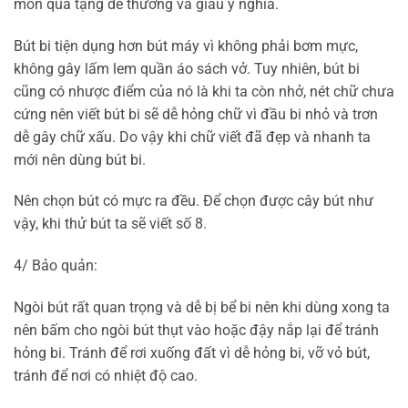
món quà tặng dễ thương và giàu ý nghĩa.
Bút bi tiện dụng hơn bút máy vì không phải bơm mực,
không gây lấm lem quần áo sách vở. Tuy nhiên, bút bi
cũng có nhược điểm của nó là khi ta còn nhở, nét chữ chưa
cứng nên viết bút bi sẽ dễ hỏng chữ vì đầu bi nhỏ và trơn
dễ gây chữ xấu. Do vậy khi chữ viết đã đẹp và nhanh ta
mới nên dùng bút bi.
Nên chọn bút có mực ra đều. Để chọn được cây bút như
vậy, khi thử bút ta sẽ viết số 8.
4/ Bảo quản:
Ngòi bút rất quan trọng và dễ bị bể bi nên khi dùng xong ta
nên bấm cho ngòi bút thụt vào hoặc đậy nắp lại để tránh
hỏng bi. Tránh để rơi xuống đất vì dễ hỏng bi, vỡ vỏ bút,
tránh để nơi có nhiệt độ cao.