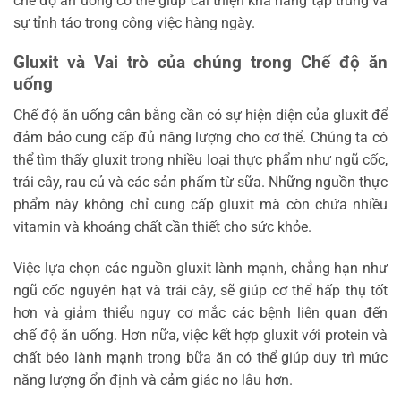
chế độ ăn uống có thể giúp cải thiện khả năng tập trung và
sự tỉnh táo trong công việc hàng ngày.
Gluxit và Vai trò của chúng trong Chế độ ăn
uống
Chế độ ăn uống cân bằng cần có sự hiện diện của gluxit để
đảm bảo cung cấp đủ năng lượng cho cơ thể. Chúng ta có
thể tìm thấy gluxit trong nhiều loại thực phẩm như ngũ cốc,
trái cây, rau củ và các sản phẩm từ sữa. Những nguồn thực
phẩm này không chỉ cung cấp gluxit mà còn chứa nhiều
vitamin và khoáng chất cần thiết cho sức khỏe.
Việc lựa chọn các nguồn gluxit lành mạnh, chẳng hạn như
ngũ cốc nguyên hạt và trái cây, sẽ giúp cơ thể hấp thụ tốt
hơn và giảm thiểu nguy cơ mắc các bệnh liên quan đến
chế độ ăn uống. Hơn nữa, việc kết hợp gluxit với protein và
chất béo lành mạnh trong bữa ăn có thể giúp duy trì mức
năng lượng ổn định và cảm giác no lâu hơn.