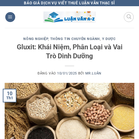
Bỏ
BÁO GIÁ DỊCH VỤ VIẾT THUÊ LUẬN VĂN THẠC SĨ
qua
nội
dung
NÔNG NGHIỆP
,
THÔNG TIN CHUYÊN NGÀNH
,
Y DƯỢC
Gluxit: Khái Niệm, Phân Loại và Vai
Trò Dinh Dưỡng
ĐĂNG VÀO
10/01/2025
BỞI
MR.LUÂN
10
Th1