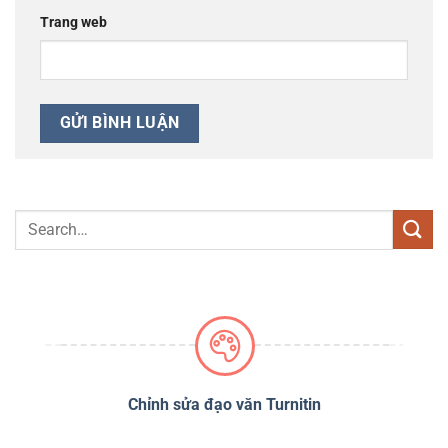
Trang web
PSS
Chỉnh sửa đạo văn Turnitin
D