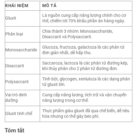
KHÁI NIỆM
MÔ TẢ
Là nguồn cung cấp năng lượng chính cho cơ
Gluxit
thể, chiếm tới 70% khẩu phần ăn hàng ngày.
Chia thành 3 nhóm: Monosaccharide,
Phân loại
Disaccarit và Polysaccarit.
Glucoza, fructoza, galactoza là các phân tử
Monosaccharide
đơn giản nhất, dễ hấp thu.
Saccaroza, lactoza là các phân tử đường kép,
Disaccarit
khi thủy phân cho 2 phân tử đường đơn.
Tinh bột, glycogen, xenluloza là các dạng phân
Polysaccarit
tử gluxit lớn.
Vai trò dinh
Cung cấp năng lượng, tích trữ và vận chuyển
dưỡng
năng lượng trong cơ thể.
Thực phẩm giàu gluxit đã qua chế biến, dễ tiêu
Gluxit tinh chế
hóa nhưng có thể gây béo phì.
Tóm tắt