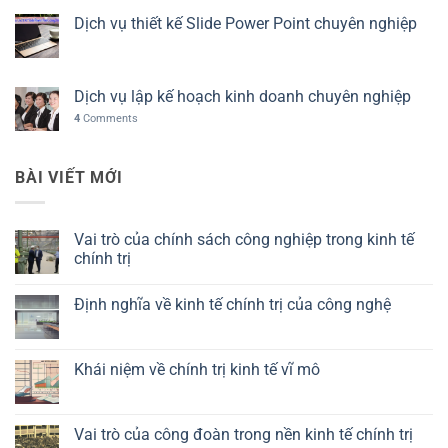
Dịch vụ thiết kế Slide Power Point chuyên nghiệp
Dịch vụ lập kế hoạch kinh doanh chuyên nghiệp
4
Comments
BÀI VIẾT MỚI
Vai trò của chính sách công nghiệp trong kinh tế
chính trị
Không
có
Định nghĩa về kinh tế chính trị của công nghệ
bình
luận
Không
ở
có
Vai
bình
trò
luận
Khái niệm về chính trị kinh tế vĩ mô
của
ở
chính
Định
Không
sách
nghĩa
có
công
về
bình
nghiệp
kinh
luận
Vai trò của công đoàn trong nền kinh tế chính trị
trong
tế
ở
kinh