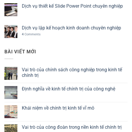
Dịch vụ thiết kế Slide Power Point chuyên nghiệp
Dịch vụ lập kế hoạch kinh doanh chuyên nghiệp
4
Comments
BÀI VIẾT MỚI
Vai trò của chính sách công nghiệp trong kinh tế
chính trị
Không
có
Định nghĩa về kinh tế chính trị của công nghệ
bình
luận
Không
ở
có
Vai
bình
trò
luận
Khái niệm về chính trị kinh tế vĩ mô
của
ở
chính
Định
Không
sách
nghĩa
có
công
về
bình
nghiệp
kinh
luận
Vai trò của công đoàn trong nền kinh tế chính trị
trong
tế
ở
kinh