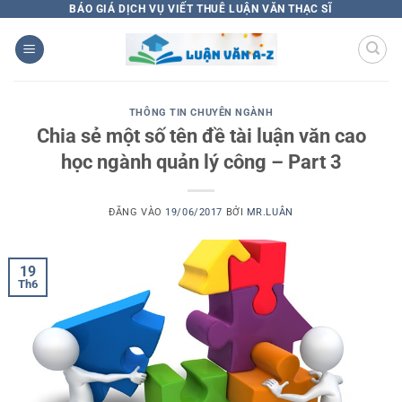
Bỏ
BÁO GIÁ DỊCH VỤ VIẾT THUÊ LUẬN VĂN THẠC SĨ
qua
nội
dung
THÔNG TIN CHUYÊN NGÀNH
Chia sẻ một số tên đề tài luận văn cao
học ngành quản lý công – Part 3
ĐĂNG VÀO
19/06/2017
BỞI
MR.LUÂN
19
Th6