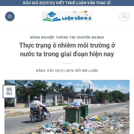
Bỏ
BÁO GIÁ DỊCH VỤ VIẾT THUÊ LUẬN VĂN THẠC SĨ
qua
nội
dung
NÔNG NGHIỆP
,
THÔNG TIN CHUYÊN NGÀNH
Thực trạng ô nhiễm môi trường ở
nước ta trong giai đoạn hiện nay
ĐĂNG VÀO
05/01/2016
BỞI
MR.LUÂN
05
Th1