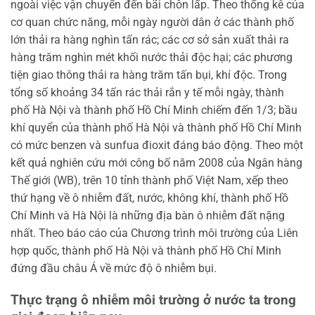
ngoài việc vận chuyển đến bãi chôn lấp. Theo thống kê của
cơ quan chức năng, mỗi ngày người dân ở các thành phố
lớn thải ra hàng nghìn tấn rác; các cơ sở sản xuất thải ra
hàng trăm nghìn mét khối nước thải độc hại; các phương
tiện giao thông thải ra hàng trăm tấn bụi, khí độc. Trong
tổng số khoảng 34 tấn rác thải rắn y tế mỗi ngày, thành
phố Hà Nội và thành phố Hồ Chí Minh chiếm đến 1/3; bầu
khí quyển của thành phố Hà Nội và thành phố Hồ Chí Minh
có mức benzen và sunfua đioxit đáng báo động. Theo một
kết quả nghiên cứu mới công bố năm 2008 của Ngân hàng
Thế giới (WB), trên 10 tỉnh thành phố Việt Nam, xếp theo
thứ hạng về ô nhiễm đất, nước, không khí, thành phố Hồ
Chí Minh và Hà Nội là những địa bàn ô nhiễm đất nặng
nhất. Theo báo cáo của Chương trình môi trường của Liên
hợp quốc, thành phố Hà Nội và thành phố Hồ Chí Minh
đứng đầu châu Á về mức độ ô nhiễm bụi.
Thực trạng ô nhiễm môi trường ở nước ta trong