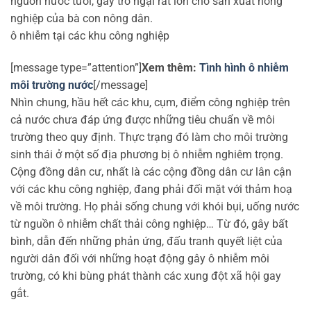
nguồn nước tưới, gây trở ngại rất lớn cho sản xuất nông
nghiệp của bà con nông dân.
ô nhiễm tại các khu công nghiệp
[message type=”attention”]
Xem thêm:
Tình hình ô nhiễm
môi trường nước
[/message]
Nhìn chung, hầu hết các khu, cụm, điểm công nghiệp trên
cả nước chưa đáp ứng được những tiêu chuẩn về môi
trường theo quy định. Thực trạng đó làm cho môi trường
sinh thái ở một số địa phương bị ô nhiễm nghiêm trọng.
Cộng đồng dân cư, nhất là các cộng đồng dân cư lân cận
với các khu công nghiệp, đang phải đối mặt với thảm hoạ
về môi trường. Họ phải sống chung với khói bụi, uống nước
từ nguồn ô nhiễm chất thải công nghiệp… Từ đó, gây bất
bình, dẫn đến những phản ứng, đấu tranh quyết liệt của
người dân đối với những hoạt động gây ô nhiễm môi
trường, có khi bùng phát thành các xung đột xã hội gay
gắt.