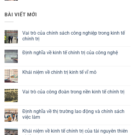
BÀI VIẾT MỚI
Vai trò của chính sách công nghiệp trong kinh tế
chính trị
Không
có
Định nghĩa về kinh tế chính trị của công nghệ
bình
luận
Không
ở
có
Vai
bình
trò
luận
Khái niệm về chính trị kinh tế vĩ mô
của
ở
chính
Định
Không
sách
nghĩa
có
công
về
bình
nghiệp
kinh
luận
Vai trò của công đoàn trong nền kinh tế chính trị
trong
tế
ở
kinh
chính
Khái
Không
tế
trị
niệm
có
chính
của
về
bình
trị
công
chính
luận
Định nghĩa về thị trường lao động và chính sách
nghệ
trị
ở
việc làm
kinh
Vai
tế
trò
Không
vĩ
của
có
mô
công
Khái niệm về kinh tế chính trị của tài nguyên thiên
bình
đoàn