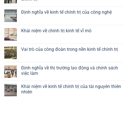
Không
có
Định nghĩa về kinh tế chính trị của công nghệ
bình
luận
Không
ở
có
Vai
bình
trò
luận
Khái niệm về chính trị kinh tế vĩ mô
của
ở
chính
Định
Không
sách
nghĩa
có
công
về
bình
nghiệp
kinh
luận
Vai trò của công đoàn trong nền kinh tế chính trị
trong
tế
ở
kinh
chính
Khái
Không
tế
trị
niệm
có
chính
của
về
bình
trị
công
chính
luận
Định nghĩa về thị trường lao động và chính sách
nghệ
trị
ở
việc làm
kinh
Vai
tế
trò
Không
vĩ
của
có
mô
công
Khái niệm về kinh tế chính trị của tài nguyên thiên
bình
đoàn
luận
nhiên
trong
ở
nền
Định
Không
kinh
nghĩa
có
tế
về
bình
chính
thị
luận
trị
trường
ở
lao
Khái
động
niệm
và
về
chính
kinh