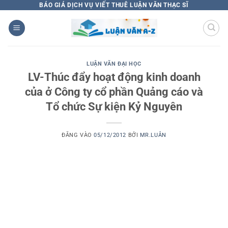
Bỏ
BÁO GIÁ DỊCH VỤ VIẾT THUÊ LUẬN VĂN THẠC SĨ
qua
nội
dung
LUẬN VĂN ĐẠI HỌC
LV-Thúc đẩy hoạt động kinh doanh
của ở Công ty cổ phần Quảng cáo và
Tổ chức Sự kiện Kỷ Nguyên
ĐĂNG VÀO
05/12/2012
BỞI
MR.LUÂN