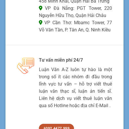
458 Minh Khai, Quận Hai Bà Trưng
VP Đà Nẵng: PGT Tower, 220
Nguyễn Hữu Thọ, Quận Hải Châu
VP Cần Thơ: Mbamc Tower, 77
Võ Văn Tần, P. Tân An, Q. Ninh Kiều
Tư vấn miễn phí 24/7
Luận Văn A-Z luôn tự hào là một
trong số ít các nhóm đi đầu trong
lĩnh vực tư vấn – hỗ trợ viết thuê
luận văn thạc sĩ, luận án tiến sĩ.
Liên hệ dịch vụ viết thuê luận văn
qua số Hotline hoặc địa chỉ E-Mail .
+092.4477.999