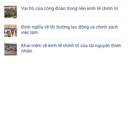
công
về
bình
nghiệp
kinh
luận
Vai trò của công đoàn trong nền kinh tế chính trị
trong
tế
ở
kinh
chính
Khái
Không
tế
trị
niệm
có
chính
của
về
bình
trị
công
chính
luận
Định nghĩa về thị trường lao động và chính sách
nghệ
trị
ở
việc làm
kinh
Vai
tế
trò
Không
vĩ
của
có
mô
công
Khái niệm về kinh tế chính trị của tài nguyên thiên
bình
đoàn
luận
nhiên
trong
ở
nền
Định
Không
kinh
nghĩa
có
tế
về
bình
chính
thị
luận
trị
trường
ở
lao
Khái
động
niệm
và
về
chính
kinh
sách
tế
việc
chính
làm
trị
của
tài
nguyên
thiên
nhiên