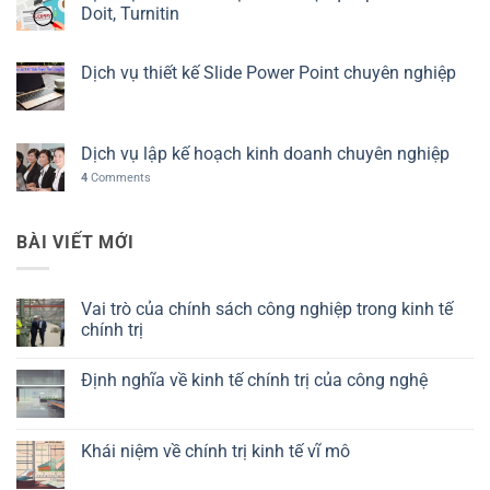
Doit, Turnitin
Dịch vụ thiết kế Slide Power Point chuyên nghiệp
Dịch vụ lập kế hoạch kinh doanh chuyên nghiệp
4
Comments
BÀI VIẾT MỚI
Vai trò của chính sách công nghiệp trong kinh tế
chính trị
Không
có
Định nghĩa về kinh tế chính trị của công nghệ
bình
luận
Không
ở
có
Vai
bình
trò
luận
Khái niệm về chính trị kinh tế vĩ mô
của
ở
chính
Định
Không
sách
nghĩa
có