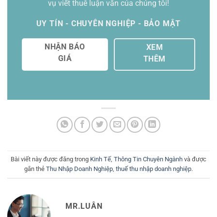
vụ viết thuê luận văn của chúng tôi!
UY TÍN - CHUYÊN NGHIỆP - BẢO MẬT
NHẬN BÁO
XEM
GIÁ
THÊM
Bài viết này được đăng trong
Kinh Tế
,
Thông Tin Chuyên Ngành
và được
gắn thẻ
Thu Nhập Doanh Nghiệp
,
thuế thu nhập doanh nghiệp
.
MR.LUÂN