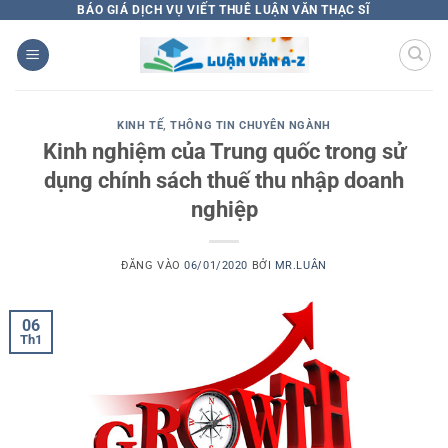
Bỏ
BÁO GIÁ DỊCH VỤ VIẾT THUÊ LUẬN VĂN THẠC SĨ
qua
nội
dung
KINH TẾ
,
THÔNG TIN CHUYÊN NGÀNH
Kinh nghiệm của Trung quốc trong sử
dụng chính sách thuế thu nhập doanh
nghiệp
ĐĂNG VÀO
06/01/2020
BỞI
MR.LUÂN
06
Th1