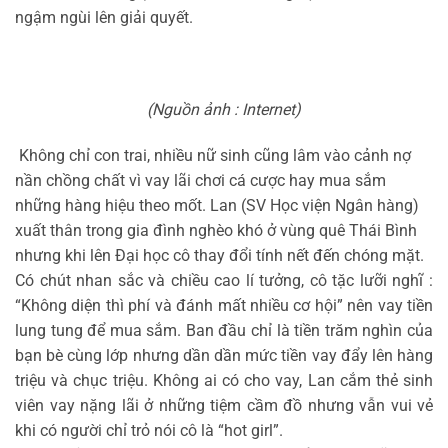
ngậm ngùi lên giải quyết.
(Nguồn ảnh : Internet)
Không chỉ con trai, nhiều nữ sinh cũng lâm vào cảnh nợ
nần chồng chất vì vay lãi chơi cá cược hay mua sắm
những hàng hiệu theo mốt. Lan (SV Học viện Ngân hàng)
xuất thân trong gia đình nghèo khó ở vùng quê Thái Bình
nhưng khi lên Đại học cô thay đổi tính nết đến chóng mặt.
Có chút nhan sắc và chiều cao lí tưởng, cô tặc lưỡi nghĩ :
“Không diện thì phí và đánh mất nhiều cơ hội” nên vay tiền
lung tung để mua sắm. Ban đầu chỉ là tiền trăm nghìn của
bạn bè cùng lớp nhưng dần dần mức tiền vay đẩy lên hàng
triệu và chục triệu. Không ai có cho vay, Lan cắm thẻ sinh
viên vay nặng lãi ở những tiệm cầm đồ nhưng vẫn vui vẻ
khi có người chỉ trỏ nói cô là “hot girl”.