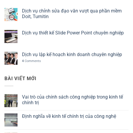
Dịch vụ chỉnh sửa đạo văn vượt qua phần mềm
Doit, Turnitin
Dịch vụ thiết kế Slide Power Point chuyên nghiệp
Dịch vụ lập kế hoạch kinh doanh chuyên nghiệp
4
Comments
BÀI VIẾT MỚI
Vai trò của chính sách công nghiệp trong kinh tế
chính trị
Không
có
Định nghĩa về kinh tế chính trị của công nghệ
bình
luận
Không
ở
có
Vai
bình
trò