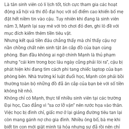
Là tân sinh viên có lí lịch tốt, tích cực tham gia các hoạt
động xã hội và thi đỗ đại học với số điểm cao khiến bố mẹ
đặt hết niềm tin vào cậu. Tuy nhiên khi đang là sinh viên
năm 3, Mạnh lại say mê với trò chơi đỏ đen, ghi lô đề với
mục đích kiếm thêm tiền tiêu vặt.
Nhưng kết quả tiền đâu chẳng thấy mà chỉ thấy cậu nợ
nần chồng chất nên sinh tật ăn cắp đồ của bạn cùng
phòng. Ban đầu không ai ngờ chính Mạnh là thủ phạm
nhưng “cái kim trong bọc lâu ngày cũng phải lòi ra”, cậu bị
phát hiện khi đang tìm cách phi tang chiếc laptop của bạn
phòng bên. Nhà trường kỉ luật đuổi học, Mạnh còn phải bồi
thường toàn bộ những đồ đã ăn cắp của bạn bè với số tiền
không hề nhỏ.
Không chỉ có Mạnh, thực tế nhiều sinh viên tại các trường
Đại học, Cao đẳng vì “sa cơ lỡ vận” nên rước họa vào thân.
Việc học bị đình chỉ, giấc mơ ở lại giảng đường tiêu tan lại
còn mang gánh nợ cho gia đình. Nhiều ông bố, bà mẹ khi
biết tin con mới giật mình tá hỏa nhưng sự đã rồi nên chỉ