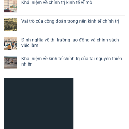
luận
Khái niệm về chính trị kinh tế vĩ mô
của
ở
chính
Định
Không
sách
nghĩa
có
công
về
bình
nghiệp
kinh
luận
Vai trò của công đoàn trong nền kinh tế chính trị
trong
tế
ở
kinh
chính
Khái
Không
tế
trị
niệm
có
chính
của
về
bình
trị
công
chính
luận
Định nghĩa về thị trường lao động và chính sách
nghệ
trị
ở
việc làm
kinh
Vai
tế
trò
Không
vĩ
của
có
mô
công
Khái niệm về kinh tế chính trị của tài nguyên thiên
bình
đoàn
luận
nhiên
trong
ở
nền
Định
Không
kinh
nghĩa
có
tế
về
bình
chính
thị
luận
trị
trường
ở
lao
Khái
động
niệm
và
về
chính
kinh
sách
tế
việc
chính
làm
trị
của
tài
nguyên
thiên