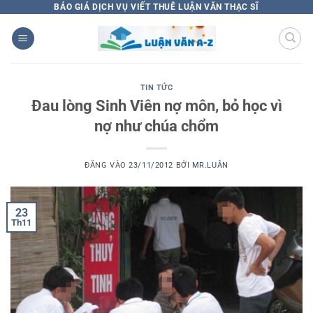
Bỏ
BÁO GIÁ DỊCH VỤ VIẾT THUÊ LUẬN VĂN THẠC SĨ
qua
nội
dung
TIN TỨC
Đau lòng Sinh Viên nợ môn, bỏ học vì
nợ như chúa chổm
ĐĂNG VÀO
23/11/2012
BỞI
MR.LUÂN
23
Th11