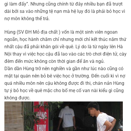
gì làm đấy”. Nhưng cũng chính từ đây nhiều bạn đã trượt
dài bởi sa vào những tệ nạn mà hệ lụy đó là phải bỏ học vì
nợ môn không thể trả.
Hùng (SV ĐH Mỏ địa chất ) vốn là một sinh viên ngoan
ngoãn, học hành chăm chỉ nhưng mới chỉ kết thúc năm thứ
nhất cậu đã phải khăn gói về quê. Lý do là từ ngày lên Hà
Nội thay vì việc học cậu đã lao vào các trò chơi điện tử, cày
đêm đến mức không còn thời gian để ăn và ngủ.
Dần dần Hùng trở nên nghiền và gần như lúc nào cũng có
mặt tại quán nên bỏ bê việc học ở trường. Đến cuối kì vì nợ
quá nhiều môn nên cậu không được đi thi, chán nản Hùng
tự ý bỏ học về quê mặc cho bố mẹ cố van nài kiểu gì cũng
không được.