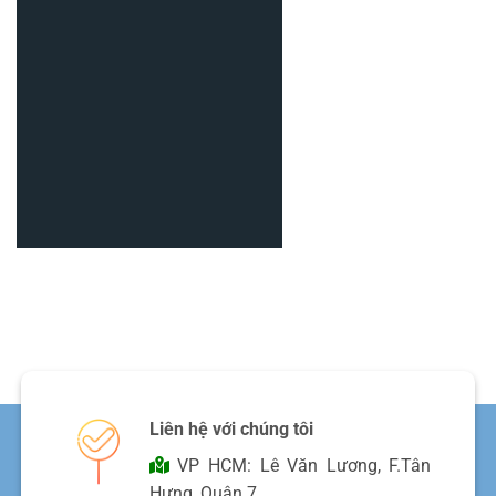
nhiên
Liên hệ với chúng tôi
VP HCM: Lê Văn Lương, F.Tân
Hưng, Quận 7