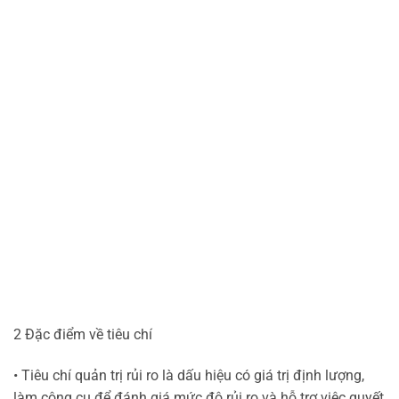
2 Đặc điểm về tiêu chí
• Tiêu chí quản trị rủi ro là dấu hiệu có giá trị định lượng,
làm công cụ để đánh giá mức độ rủi ro và hỗ trợ việc quyết