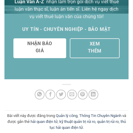
Luận Văn A-Z
nhận làm trọn gói
dịch vụ viết thuê
luận văn thạc sĩ
, luận án tiến sĩ. Liên hệ ngay dịch
vụ viết thuê luận văn của chúng tôi!
UY TÍN - CHUYÊN NGHIỆP - BẢO MẬT
NHẬN BÁO
XEM
GIÁ
THÊM
Bài viết này được đăng trong
Quản lý công
,
Thông Tin Chuyên Ngành
và
được gắn thẻ
hải quan điện tử
,
kỹ thuật quản trị rủi ro
,
quản trị rủi ro
,
thủ
tục hải quan điện tử
.