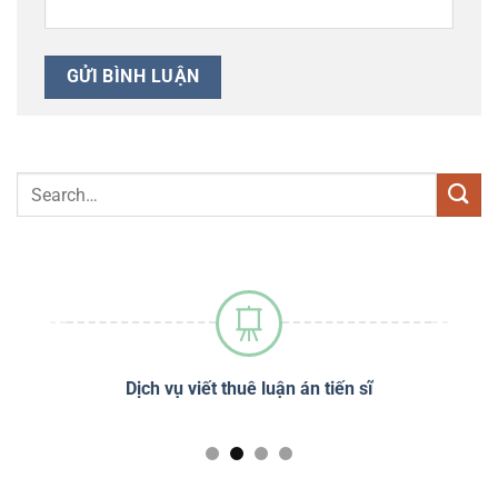
sĩ
Dịch vụ viết thuê luận án tiến sĩ
Dị