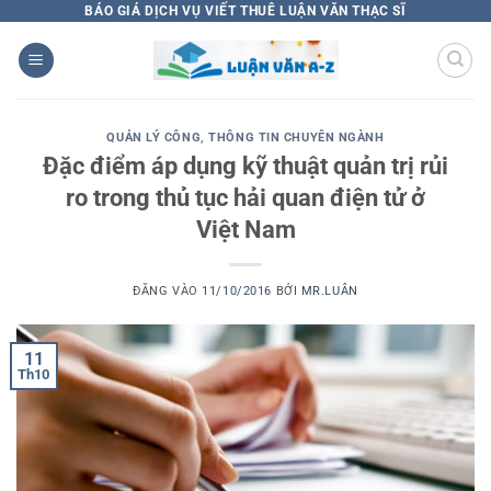
Bỏ
BÁO GIÁ DỊCH VỤ VIẾT THUÊ LUẬN VĂN THẠC SĨ
qua
nội
dung
QUẢN LÝ CÔNG
,
THÔNG TIN CHUYÊN NGÀNH
Đặc điểm áp dụng kỹ thuật quản trị rủi
ro trong thủ tục hải quan điện tử ở
Việt Nam
ĐĂNG VÀO
11/10/2016
BỞI
MR.LUÂN
11
Th10