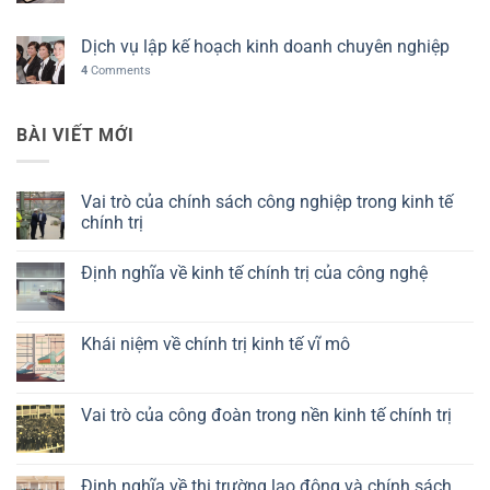
Dịch vụ lập kế hoạch kinh doanh chuyên nghiệp
4
Comments
BÀI VIẾT MỚI
Vai trò của chính sách công nghiệp trong kinh tế
chính trị
Không
có
Định nghĩa về kinh tế chính trị của công nghệ
bình
luận
Không
ở
có
Vai
bình
trò
luận
Khái niệm về chính trị kinh tế vĩ mô
của
ở
chính
Định
Không
sách
nghĩa
có
công
về
bình
nghiệp
kinh
luận
Vai trò của công đoàn trong nền kinh tế chính trị
trong
tế
ở
kinh
chính
Khái
Không
tế
trị
niệm
có
chính
của
về
bình
trị
công
chính
luận
Định nghĩa về thị trường lao động và chính sách