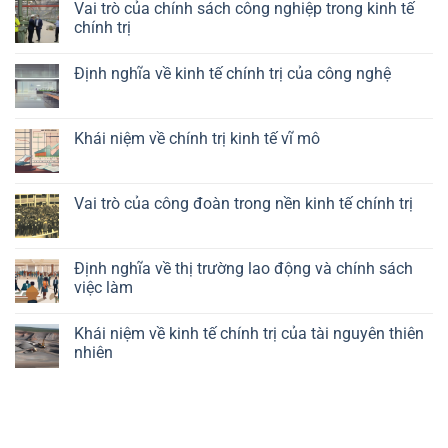
Vai trò của chính sách công nghiệp trong kinh tế
chính trị
Không
có
Định nghĩa về kinh tế chính trị của công nghệ
bình
luận
Không
ở
có
Vai
bình
trò
luận
Khái niệm về chính trị kinh tế vĩ mô
của
ở
chính
Định
Không
sách
nghĩa
có
công
về
bình
nghiệp
kinh
luận
Vai trò của công đoàn trong nền kinh tế chính trị
trong
tế
ở
kinh
chính
Khái
Không
tế
trị
niệm
có
chính
của
về
bình
trị
công
chính
luận
Định nghĩa về thị trường lao động và chính sách
nghệ
trị
ở
việc làm
kinh
Vai
tế
trò
Không
vĩ
của
có
mô
công
Khái niệm về kinh tế chính trị của tài nguyên thiên
bình
đoàn
luận
nhiên
trong
ở
nền
Định
Không
kinh
nghĩa
có
tế
về
bình
chính
thị
luận
trị
trường
ở
lao
Khái