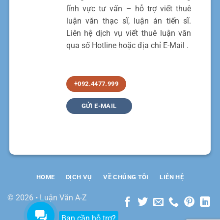
lĩnh vực tư vấn – hỗ trợ viết thuê
luận văn thạc sĩ, luận án tiến sĩ.
Liên hệ dịch vụ viết thuê luận văn
qua số Hotline hoặc địa chỉ E-Mail .
+092.4477.999
GỬI E-MAIL
HOME
DỊCH VỤ
VỀ CHÚNG TÔI
LIÊN HỆ
© 2026 • Luận Văn A-Z
Bạn cần hỗ trợ?